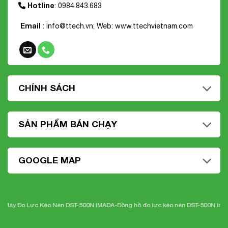
Hotline
: 0984.843.683
Email
: info@ttech.vn; Web:
www.ttechvietnam.com
CHÍNH SÁCH
SẢN PHẨM BÁN CHẠY
GOOGLE MAP
 Đo Lực Kéo Nén DST-500N IMADA-
Đồng hồ đo lực kéo nén DST-500N Imada
-N