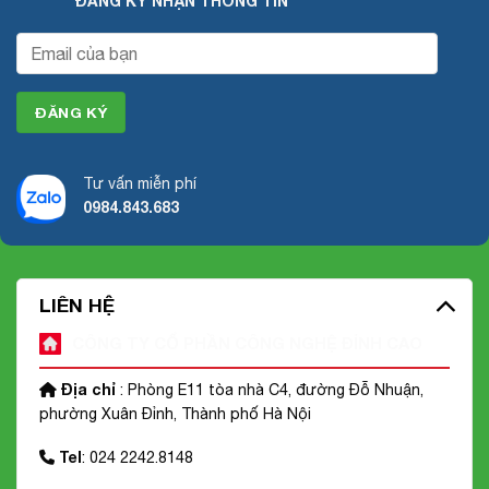
ĐĂNG KÝ NHẬN THÔNG TIN
Tư vấn miễn phí
0984.843.683
LIÊN HỆ
CÔNG TY CỔ PHẦN CÔNG NGHỆ ĐỈNH CAO
Địa chỉ
: Phòng E11 tòa nhà C4, đường Đỗ Nhuận,
phường Xuân Đỉnh, Thành phố Hà Nội
Tel
: 024 2242.8148