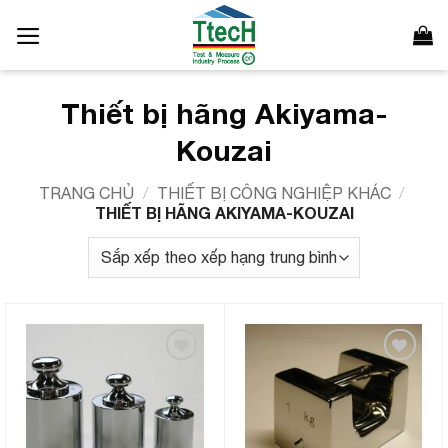
Bỏ
qua
nội
dung
Thiết bị hãng Akiyama-
Kouzai
TRANG CHỦ
/
THIẾT BỊ CÔNG NGHIỆP KHÁC
/
THIẾT BỊ HÃNG AKIYAMA-KOUZAI
Add to
Add to
Wishlist
Wishlist