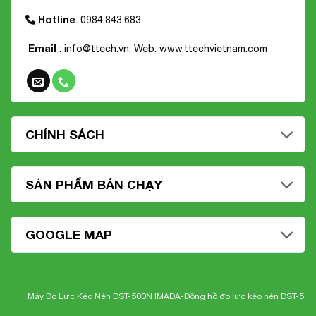
Hotline
: 0984.843.683
Email
: info@ttech.vn; Web:
www.ttechvietnam.com
CHÍNH SÁCH
SẢN PHẨM BÁN CHẠY
GOOGLE MAP
Máy Đo Lực Kéo Nén DST-500N IMADA-
Đồng hồ đo lực kéo nén DST-500N I