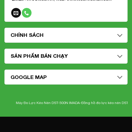
CHÍNH SÁCH
SẢN PHẨM BÁN CHẠY
GOOGLE MAP
Máy Đo Lực Kéo Nén DST-500N IMADA-
Đồng hồ đo lực kéo nén DST-500