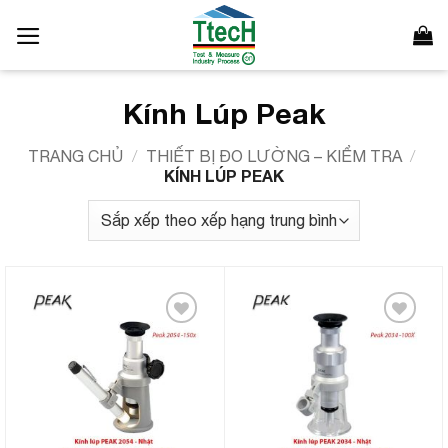
Bỏ
qua
nội
dung
Kính Lúp Peak
TRANG CHỦ
/
THIẾT BỊ ĐO LƯỜNG – KIỂM TRA
/
KÍNH LÚP PEAK
Add to
Add to
Wishlist
Wishlist