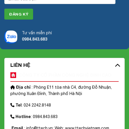
Tư vấn miễn phí
0984.843.683
LIÊN HỆ
CÔNG TY CỔ PHẦN CÔNG NGHỆ ĐỈNH CAO
Địa chỉ
: Phòng E11 tòa nhà C4, đường Đỗ Nhuận,
phường Xuân Đỉnh, Thành phố Hà Nội
Tel
: 024 2242.8148
Hotline
: 0984.843.683
Email
: info@ttech.vn; Web:
www.ttechvietnam.com