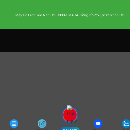
Máy Đo Lực Kéo Nén DST-500N IMADA-
Đồng hồ đo lực kéo nén DST-500
Gọi ngay