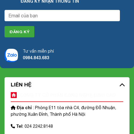
ĐĂNG KÝ NHẬN THÔNG TIN
Tư vấn miễn phí
0984.843.683
LIÊN HỆ
CÔNG TY CỔ PHẦN CÔNG NGHỆ ĐỈNH CAO
Địa chỉ
: Phòng E11 tòa nhà C4, đường Đỗ Nhuận,
phường Xuân Đỉnh, Thành phố Hà Nội
Tel
: 024 2242.8148