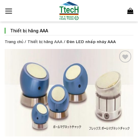
Bỏ
qua
nội
dung
Thiết bị hãng AAA
Trang chủ
/
Thiết bị hãng AAA
/
Đèn LED nhấp nháy AAA
Add to
Wishlist