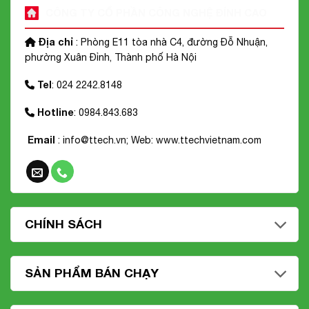
CÔNG TY CỔ PHẦN CÔNG NGHỆ ĐỈNH CAO
Địa chỉ
: Phòng E11 tòa nhà C4, đường Đỗ Nhuận,
phường Xuân Đỉnh, Thành phố Hà Nội
Tel
: 024 2242.8148
Hotline
: 0984.843.683
Email
: info@ttech.vn; Web:
www.ttechvietnam.com
CHÍNH SÁCH
SẢN PHẨM BÁN CHẠY