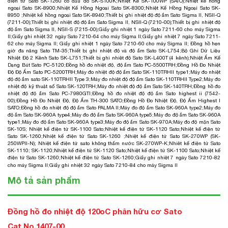
điện tử Sato SK-1260 có đầu dò SK-S100K
;
Nhiệt Kế SK-100WP (SATO)
;
Nhiệt kế hồng
ngoại Sato SK-8900
;
Nhiệt Kế Hồng Ngoại Sato SK-8300
;
Nhiệt Kế Hồng Ngoại Sato SK-
8950
;
Nhiệt kế hồng ngoại Sato SK-8940
;
Thiết bị ghi nhiệt độ độ ẩm Sato Sigma II, NSII-Q
(7211-00)
;
Thiết bị ghi nhiệt độ độ ẩm Sato Sigma II, NSII-Q (7210-00)
;
Thiết bị ghi nhiệt độ
độ ẩm Sato Sigma II, NSII-S (7215-00)
;
Giấy ghi nhiệt 1 ngày Sato 7211-60 cho máy Sigma
II
;
Giấy ghi nhiệt 32 ngày Sato 7210-64 cho máy Sigma II
;
Giấy ghi nhiệt 7 ngày Sato 7211-
62 cho máy Sigma II;
Giấy ghi nhiệt 1 ngày Sato 7210-60 cho máy Sigma II
;
Đồng hồ hẹn
giờ đa năng Sato TM-35
;
Thiết bị ghi nhiệt độ và độ ẩm Sato SK-L754
;
Bộ Ghi Dữ Liệu
Nhiệt Độ 2 Kênh Sato SK-L751
;
Thiết bị ghi nhiệt độ Sato SK-L400T (4 kênh)
;
Nhiệt Ẩm Kế
Dạng Bút Sato PC-5120
;
Đồng hồ đo nhiệt độ, độ ẩm Sato PC-5500TRH
;
Đồng Hồ Đo Nhiệt
Độ Độ Ẩm Sato PC-5200TRH
;
Máy đo nhiệt độ độ ẩm Sato SK-110TRHII type1
;
Máy đo nhiệt
độ độ ẩm sato SK-110TRHII Type 3
;
Máy đo nhiệt độ độ ẩm Sato SK-110TRHII Type2
;
Máy đo
nhiệt độ kỹ thuật số Sato SK-120TRH
;
Máy đo nhiệt độ độ ẩm Sato SK-140TRH
;
Đồng hồ đo
nhiệt độ độ ẩm Sato PC-7980GTI
;
Đồng hồ đo nhiệt độ độ ẩm Sato highest ii (7542-
00)
;
Đồng Hồ Đo Nhiệt Độ, Độ Ẩm TH-300 SATO
;
Đồng Hồ Đo Nhiệt Độ, Độ Ẩm Highest I
SATO
;
Đồng hồ đo nhiệt độ độ ẩm Sato PALMA II
;
Máy đo độ ẩm Sato SK-960A type2
;
Máy đo
độ ẩm Sato SK-960A type4
;
Máy đo độ ẩm Sato SK-960A type5
;
Máy đo độ ẩm Sato SK-960A
type1
;
Máy đo độ ẩm Sato SK-960A type3
;
Máy đo độ ẩm Sato SK-970A
;
Máy đo độ mặn Sato
SK-10S
;
Nhiệt kế điện tử SK-1100 Sato
;
Nhiệt kế điện tử SK-1120 Sato
;
Nhiệt kế điện tử
Sato SK-1260
;
Nhiệt kế điện tử Sato SK-1260
;
Nhiệt kế điện tử Sato SK-270WP (SK-
250WPII-N)
;
Nhiệt kế điện tử sato không thấm nước SK-270WP-K
;
Nhiêt kế điện tử Sato
SK-1110; SK-1120
;
Nhiệt kế điện tử SK-1120 Sato
;
Nhiệt kế điện tử SK-1100 Sato
;
Nhiệt kế
điện tử Sato SK-1260
;
Nhiệt kế điện tử Sato SK-1260;
Giấy ghi nhiệt 7 ngày Sato 7210-82
cho máy Sigma II
;
Giấy ghi nhiệt 32 ngày Sato 7210-84 cho máy Sigma II
Mô tả sản phẩm
Đồng hồ đo nhiệt độ 120oC phân hữu cơ Sato
Cat.No.1407-00