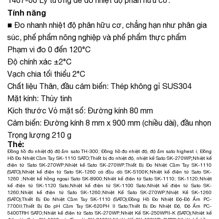
Tính năng
■ Đo nhanh nhiệt độ phân hữu cơ, chẳng hạn như phân gia
súc, phế phẩm nông nghiệp và phế phẩm thực phẩm
Phạm vi đo 0 đến 120°C
Độ chính xác ±2°C
Vạch chia tối thiểu 2°C
Chất liệu Thân, đầu cảm biến: Thép không gỉ SUS304
Mặt kính: Thủy tinh
Kích thước Vỏ mặt số: Đường kính 80 mm
Cảm biến: Đường kính 8 mm x 900 mm (chiều dài), đầu nhọn
Trọng lượng 210 g
Thẻ:
Đồng hồ đo nhiệt độ độ ẩm sato TH-300
;
Đồng hồ đo nhiệt độ, độ ẩm sato highest i
;
Đồng
Hồ Đo Nhiệt Cầm Tay SK-1110 SATO
;
Thiết bị đo nhiệt độ, nhiệt kế Sato SK-270WP
;
Nhiệt kế
điện tử Sato SK-270WP
;
Nhiệt kế Sato SK-270WP
;
Thiết Bị Đo Nhiệt Cầm Tay SK-1110
(SATO)
;
Nhiệt kế điện tử Sato SK-1260 có đầu dò SK-S100K
;
Nhiệt kế điện tử Sato SK-
1260
;
Nhiệt kế hồng ngoại Sato SK-8900
;
Nhiêt kế điện tử Sato SK-1110; SK-1120
;
Nhiệt
kế điện tử SK-1120 Sato
;
Nhiệt kế điện tử SK-1100 Sato
;
Nhiệt kế điện tử Sato SK-
1260
;
Nhiệt kế điện tử Sato SK-1260
;
Nhiệt Kế Sato SK-270WP;
Nhiệt Kế SK-1260
(SATO)
;
Thiết Bị Đo Nhiệt Cầm Tay SK-1110 (SATO)
;
Đồng Hồ Đo Nhiệt Độ-Độ Ẩm PC-
7700II
;
Thiết Bị Đo pH Cầm Tay SK-620PH II Sato
;
Thiết Bị Đo Nhiệt Độ, Độ Ẩm PC-
5400TRH SATO
;
Nhiệt kế điện tử Sato SK-270WP
;
Nhiệt Kế SK-250WPII-K (SATO)
;
Nhiệt kế