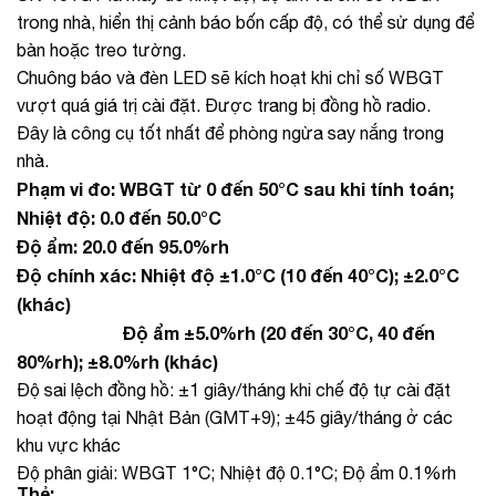
trong nhà, hiển thị cảnh báo bốn cấp độ, có thể sử dụng để
bàn hoặc treo tường.
Chuông báo và đèn LED sẽ kích hoạt khi chỉ số WBGT
vượt quá giá trị cài đặt. Được trang bị đồng hồ radio.
Đây là công cụ tốt nhất để phòng ngừa say nắng trong
nhà.
Phạm vi đo: WBGT từ 0 đến 50°C sau khi tính toán;
Nhiệt độ: 0.0 đến 50.0°C
Độ ẩm: 20.0 đến 95.0%rh
Độ chính xác: Nhiệt độ ±1.0°C (10 đến 40°C); ±2.0°C
(khác)
Độ ẩm ±5.0%rh (20 đến 30°C, 40 đến
80%rh); ±8.0%rh (khác)
Độ sai lệch đồng hồ: ±1 giây/tháng khi chế độ tự cài đặt
hoạt động tại Nhật Bản (GMT+9); ±45 giây/tháng ở các
khu vực khác
Độ phân giải: WBGT 1°C; Nhiệt độ 0.1°C; Độ ẩm 0.1%rh
Thẻ: