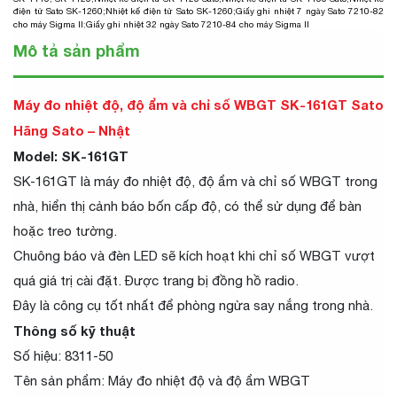
điện tử Sato SK-1260
;
Nhiệt kế điện tử Sato SK-1260;
Giấy ghi nhiệt 7 ngày Sato 7210-82
cho máy Sigma II
;
Giấy ghi nhiệt 32 ngày Sato 7210-84 cho máy Sigma II
Mô tả sản phẩm
Máy đo nhiệt độ, độ ẩm và chỉ số WBGT SK-161GT Sato
Hãng Sato – Nhật
Model: SK-161GT
SK-161GT là máy đo nhiệt độ, độ ẩm và chỉ số WBGT trong
nhà, hiển thị cảnh báo bốn cấp độ, có thể sử dụng để bàn
hoặc treo tường.
Chuông báo và đèn LED sẽ kích hoạt khi chỉ số WBGT vượt
quá giá trị cài đặt. Được trang bị đồng hồ radio.
Đây là công cụ tốt nhất để phòng ngừa say nắng trong nhà.
Thông số kỹ thuật
Số hiệu: 8311-50
Tên sản phẩm: Máy đo nhiệt độ và độ ẩm WBGT