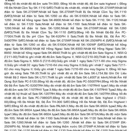
Đồng hồ đo nhiệt độ độ ẩm sato TH-300
;
Đồng hồ đo nhiệt độ, độ ẩm sato highest i
;
Đồng
Hồ Đo Nhiệt Cầm Tay SK-1110 SATO
;
Thiết bị đo nhiệt độ, nhiệt kế Sato SK-270WP
;
Nhiệt kế
điện tử Sato SK-270WP
;
Nhiệt kế Sato SK-270WP
;
Thiết Bị Đo Nhiệt Cầm Tay SK-1110
(SATO)
;
Nhiệt kế điện tử Sato SK-1260 có đầu dò SK-S100K
;
Nhiệt kế điện tử Sato SK-
1260
;
Nhiệt kế hồng ngoại Sato SK-8900
;
Nhiêt kế điện tử Sato SK-1110; SK-1120
;
Nhiệt
kế điện tử SK-1120 Sato
;
Nhiệt kế điện tử SK-1100 Sato
;
Nhiệt kế điện tử Sato SK-
1260
;
Nhiệt kế điện tử Sato SK-1260
;
Nhiệt Kế Sato SK-270WP;
Nhiệt Kế SK-1260
(SATO)
;
Thiết Bị Đo Nhiệt Cầm Tay SK-1110 (SATO)
;
Đồng Hồ Đo Nhiệt Độ-Độ Ẩm PC-
7700II
;
Thiết Bị Đo pH Cầm Tay SK-620PH II Sato
;
Thiết Bị Đo Nhiệt Độ, Độ Ẩm PC-
5400TRH SATO
;
Nhiệt kế điện tử Sato SK-270WP
;
Nhiệt Kế SK-250WPII-K (SATO)
;
Nhiệt kế
điện tử Sato SK-1260 có đầu dò SK-S100K
;
Nhiệt Kế SK-100WP (SATO)
;
Nhiệt kế hồng
ngoại Sato SK-8900
;
Nhiệt Kế Hồng Ngoại Sato SK-8300
;
Nhiệt Kế Hồng Ngoại Sato SK-
8950
;
Nhiệt kế hồng ngoại Sato SK-8940
;
Thiết bị ghi nhiệt độ độ ẩm Sato Sigma II, NSII-Q
(7211-00)
;
Thiết bị ghi nhiệt độ độ ẩm Sato Sigma II, NSII-Q (7210-00)
;
Thiết bị ghi nhiệt độ
độ ẩm Sato Sigma II, NSII-S (7215-00)
;
Giấy ghi nhiệt 1 ngày Sato 7211-60 cho máy Sigma
II
;
Giấy ghi nhiệt 32 ngày Sato 7210-64 cho máy Sigma II
;
Giấy ghi nhiệt 7 ngày Sato 7211-
62 cho máy Sigma II;
Giấy ghi nhiệt 1 ngày Sato 7210-60 cho máy Sigma II
;
Đồng hồ hẹn
giờ đa năng Sato TM-35
;
Thiết bị ghi nhiệt độ và độ ẩm Sato SK-L754
;
Bộ Ghi Dữ Liệu
Nhiệt Độ 2 Kênh Sato SK-L751
;
Thiết bị ghi nhiệt độ Sato SK-L400T (4 kênh)
;
Nhiệt Ẩm Kế
Dạng Bút Sato PC-5120
;
Đồng hồ đo nhiệt độ, độ ẩm Sato PC-5500TRH
;
Đồng Hồ Đo Nhiệt
Độ Độ Ẩm Sato PC-5200TRH
;
Máy đo nhiệt độ độ ẩm Sato SK-110TRHII type1
;
Máy đo nhiệt
độ độ ẩm sato SK-110TRHII Type 3
;
Máy đo nhiệt độ độ ẩm Sato SK-110TRHII Type2
;
Máy đo
nhiệt độ kỹ thuật số Sato SK-120TRH
;
Máy đo nhiệt độ độ ẩm Sato SK-140TRH
;
Đồng hồ đo
nhiệt độ độ ẩm Sato PC-7980GTI
;
Đồng hồ đo nhiệt độ độ ẩm Sato highest ii (7542-
00)
;
Đồng Hồ Đo Nhiệt Độ, Độ Ẩm TH-300 SATO
;
Đồng Hồ Đo Nhiệt Độ, Độ Ẩm Highest I
SATO
;
Đồng hồ đo nhiệt độ độ ẩm Sato PALMA II
;
Máy đo độ ẩm Sato SK-960A type2
;
Máy đo
độ ẩm Sato SK-960A type4
;
Máy đo độ ẩm Sato SK-960A type5
;
Máy đo độ ẩm Sato SK-960A
type1
;
Máy đo độ ẩm Sato SK-960A type3
;
Máy đo độ ẩm Sato SK-970A
;
Máy đo độ mặn Sato
SK-10S
;
Nhiệt kế điện tử SK-1100 Sato
;
Nhiệt kế điện tử SK-1120 Sato
;
Nhiệt kế điện tử
Sato SK-1260
;
Nhiệt kế điện tử Sato SK-1260
;
Nhiệt kế điện tử Sato SK-270WP (SK-
250WPII-N)
;
Nhiệt kế điện tử sato không thấm nước SK-270WP-K
;
Nhiêt kế điện tử Sato
SK-1110; SK-1120
;
Nhiệt kế điện tử SK-1120 Sato
;
Nhiệt kế điện tử SK-1100 Sato
;
Nhiệt kế