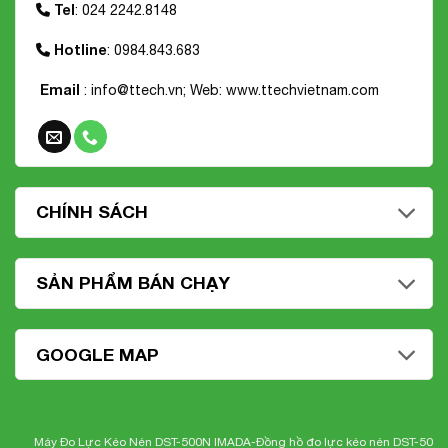
Tel
: 024 2242.8148
Hotline
: 0984.843.683
Email
: info@ttech.vn; Web:
www.ttechvietnam.com
CHÍNH SÁCH
SẢN PHẨM BÁN CHẠY
GOOGLE MAP
Máy Đo Lực Kéo Nén DST-500N IMADA-
Đồng hồ đo lực kéo nén DST-500N Ima