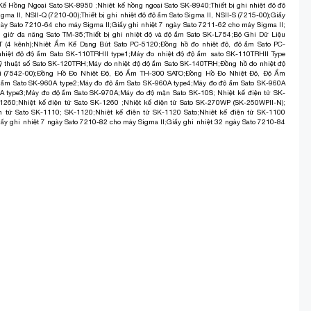
 Kế Hồng Ngoại Sato SK-8950
;
Nhiệt kế hồng ngoại Sato SK-8940
;
Thiết bị ghi nhiệt độ độ
igma II, NSII-Q (7210-00)
;
Thiết bị ghi nhiệt độ độ ẩm Sato Sigma II, NSII-S (7215-00)
;
Giấy
gày Sato 7210-64 cho máy Sigma II
;
Giấy ghi nhiệt 7 ngày Sato 7211-62 cho máy Sigma II;
 giờ đa năng Sato TM-35
;
Thiết bị ghi nhiệt độ và độ ẩm Sato SK-L754
;
Bộ Ghi Dữ Liệu
T (4 kênh)
;
Nhiệt Ẩm Kế Dạng Bút Sato PC-5120
;
Đồng hồ đo nhiệt độ, độ ẩm Sato PC-
hiệt độ độ ẩm Sato SK-110TRHII type1
;
Máy đo nhiệt độ độ ẩm sato SK-110TRHII Type
ỹ thuật số Sato SK-120TRH
;
Máy đo nhiệt độ độ ẩm Sato SK-140TRH
;
Đồng hồ đo nhiệt độ
i (7542-00)
;
Đồng Hồ Đo Nhiệt Độ, Độ Ẩm TH-300 SATO
;
Đồng Hồ Đo Nhiệt Độ, Độ Ẩm
 ẩm Sato SK-960A type2
;
Máy đo độ ẩm Sato SK-960A type4
;
Máy đo độ ẩm Sato SK-960A
A type3
;
Máy đo độ ẩm Sato SK-970A
;
Máy đo độ mặn Sato SK-10S
;
Nhiệt kế điện tử SK-
-1260
;
Nhiệt kế điện tử Sato SK-1260
;
Nhiệt kế điện tử Sato SK-270WP (SK-250WPII-N)
;
ện tử Sato SK-1110; SK-1120
;
Nhiệt kế điện tử SK-1120 Sato
;
Nhiệt kế điện tử SK-1100
iấy ghi nhiệt 7 ngày Sato 7210-82 cho máy Sigma II
;
Giấy ghi nhiệt 32 ngày Sato 7210-84