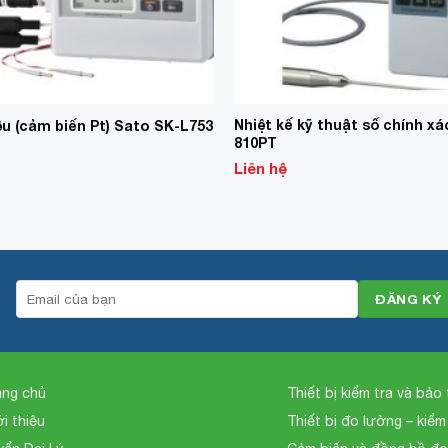
Nhiệt kế kỹ thuật số chính x
ệu (cảm biến Pt) Sato SK-L753
810PT
Liên hệ
ang chủ
Thiết bị kiểm tra và bảo t
ới thiệu
Thiết bị đo lường – kiểm