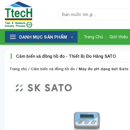
Bỏ
qua
Tìm
kiếm:
nội
dung
DANH MỤC SẢN PHẨM
Trang Chủ
Giới thiệu
Cảm biến và đồng hồ đo
-
Thiết Bị Đo Hãng SATO
Trang chủ
/
Cảm biến và đồng hồ đo
/
Máy đo pH dạng bút Sato 