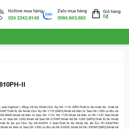
Hotline mua hàng
Zalo mua hàng
Giỏ hàng
0
₫
024 2242.8148
0984.843.683
610PH-II
 sato highest i
;
Đồng Hồ Đo Nhiệt Cầm Tay SK-1110 SATO
;
Thiết bị đo nhiệt độ, nhiệt kế
270WP
;
Thiết Bị Đo Nhiệt Cầm Tay SK-1110 (SATO)
;
Nhiệt kế điện tử Sato SK-1260 có đầu dò
o SK-8900
;
Nhiêt kế điện tử Sato SK-1110; SK-1120
;
Nhiệt kế điện tử SK-1120 Sato
;
Nhiệt
ện tử Sato SK-1260
;
Nhiệt Kế Sato SK-270WP;
Nhiệt Kế SK-1260 (SATO)
;
Thiết Bị Đo Nhiệt
Thiết Bị Đo pH Cầm Tay SK-620PH II Sato
;
Thiết Bị Đo Nhiệt Độ, Độ Ẩm PC-5400TRH
;
Nhiệt kế điện tử Sato SK-1260 có đầu dò SK-S100K
;
Nhiệt Kế SK-100WP (SATO)
;
Nhiệt kế