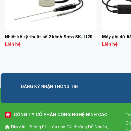
Nhiệt kế kỹ thuật số 2 kênh Sato SK-1120
Máy ghi dữ li
Liên hệ
Liên hệ
ĐĂNG KÝ NHẬN THÔNG TIN
CÔNG TY CỔ PHẦN CÔNG NGHỆ ĐỈNH CAO
Tr
Gi
Địa chỉ
: Phòng E11 tòa nhà C4, đường Đỗ Nhuận,