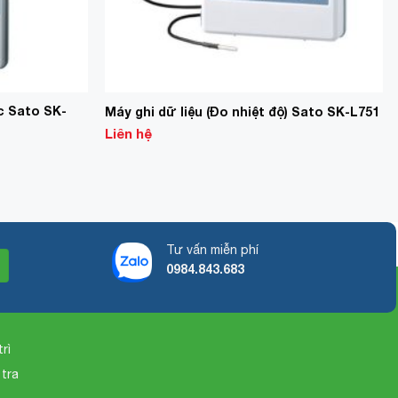
ác Sato SK-
Máy ghi dữ liệu (Đo nhiệt độ) Sato SK-L751
Liên hệ
Tư vấn miễn phí
0984.843.683
rì
 tra