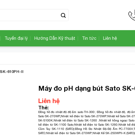
Tuyển đại lý
Hướng Dẫn Kỹ thuật
Tin tức
Liên hệ
SK-610PH-II
Máy đo pH dạng bút Sato SK-
Liên hệ
Add to
Thẻ:
Wishlist
Đồng hồ đo nhiệt độ độ ẩm sato TH-300
;
Đồng hồ đo nhiệt độ, độ ẩm
Sato SK-270WP
;
Nhiệt kế điện tử Sato SK-270WP
;
Nhiệt kế Sato SK-
SK-S100K
;
Nhiệt kế điện tử Sato SK-1260
;
Nhiệt kế hồng ngoại Sat
kế điện tử SK-1100 Sato
;
Nhiệt kế điện tử Sato SK-1260
;
Nhiệt kế đi
Cầm Tay SK-1110 (SATO)
;
Đồng Hồ Đo Nhiệt Độ-Độ Ẩm PC-7700II
;
SATO
;
Nhiệt kế điện tử Sato SK-270WP
;
Nhiệt Kế SK-250WPII-K (SATO)