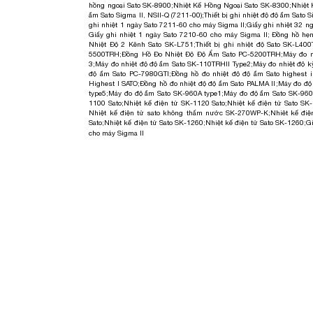
hồng ngoại Sato SK-8900
;
Nhiệt Kế Hồng Ngoại Sato SK-8300
;
Nhiệt
ẩm Sato Sigma II, NSII-Q (7211-00)
;
Thiết bị ghi nhiệt độ độ ẩm Sato S
ghi nhiệt 1 ngày Sato 7211-60 cho máy Sigma II
;
Giấy ghi nhiệt 32 n
Giấy ghi nhiệt 1 ngày Sato 7210-60 cho máy Sigma II
;
Đồng hồ hẹn
Nhiệt Độ 2 Kênh Sato SK-L751
;
Thiết bị ghi nhiệt độ Sato SK-L400
5500TRH
;
Đồng Hồ Đo Nhiệt Độ Độ Ẩm Sato PC-5200TRH
;
Máy đo n
3
;
Máy đo nhiệt độ độ ẩm Sato SK-110TRHII Type2
;
Máy đo nhiệt độ k
độ ẩm Sato PC-7980GTI
;
Đồng hồ đo nhiệt độ độ ẩm Sato highest i
Highest I SATO
;
Đồng hồ đo nhiệt độ độ ẩm Sato PALMA II
;
Máy đo độ
type5
;
Máy đo độ ẩm Sato SK-960A type1
;
Máy đo độ ẩm Sato SK-960
1100 Sato
;
Nhiệt kế điện tử SK-1120 Sato
;
Nhiệt kế điện tử Sato SK
Nhiệt kế điện tử sato không thấm nước SK-270WP-K
;
Nhiêt kế đi
Sato
;
Nhiệt kế điện tử Sato SK-1260
;
Nhiệt kế điện tử Sato SK-1260;
G
cho máy Sigma II