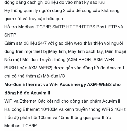
động bằng cách ghi dữ liệu đo vào nhật ký sao lưu
Hệ thống quản lý người dùng 2 cấp để cung cấp khả năng
giám sát và truy cập hiệu quả
Hỗ trợ Modbus-TCP/IP, SMTP, HTTP/HTTPS Post, FTP và
SNTP
Giám sát dữ liệu 24/7 với giao diện web thân thiện với người
dùng trên mọi thiết bị (Máy tính, Máy tính xách tay, Điện thoại)
Nếu một Mô-đun Truyền thông (AXM-PROFI, AXM-WEB-
PUSH hoặc AXM-WEB2) được gắn vào đồng hồ đo Acuvim-L,
chỉ có thể thêm (2) Mô-đun I/O
Mô-đun Ethernet và WiFi AccuEnergy AXM-WEB2 cho
đồng hồ đo Acuvim II
WiFi và Ethernet Các kết nối cho dòng sản phẩm Acuvim II
Hai cổng Ethernet 10/100M và kênh truyền thông WiFi 2.4GHz
Tốc độ phản hồi 100ms và 40ms thông qua giao thức
Modbus-TCP/IP