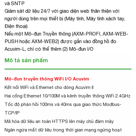
và SNTP
Giám sát dữ liệu 24/7 với giao diện web thân thiện với
người dùng trên mọi thiết bị (Máy tính, Máy tính xách tay,
Điện thoại)
Nếu một Mô-đun Truyền thông (AXM-PROFI, AXM-WEB-
PUSH hoặc AXM-WEB2) được gắn vào đồng hồ đo
Acuvim-L, chỉ có thể thêm (2) Mô-đun I/O
Mô tả sản phẩm
Mô-đun truyền thông WiFi I/O Acuvim
Kết nối WiFi và Ethernet cho dòng Acuvim II
Hai cổng Ethernet 10/100M và kênh truyền thông WiFi 2.4GHz
Tốc độ phản hồi 100ms và 40ms qua giao thức Modbus-
TCP/IP
Mã hóa dữ liệu an toàn HTTPS lên máy chủ đám mây
Ngăn ngừa mất dữ liệu trong thời gian mạng ngừng hoạt