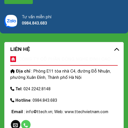
Tư vấn miễn phí
0984.843.683
LIÊN HỆ
CÔNG TY CỔ PHẦN CÔNG NGHỆ ĐỈNH CAO
Địa chỉ
: Phòng E11 tòa nhà C4, đường Đỗ Nhuận,
phường Xuân Đỉnh, Thành phố Hà Nội
Tel
: 024 2242.8148
Hotline
: 0984.843.683
Email
: info@ttech.vn; Web:
www.ttechvietnam.com