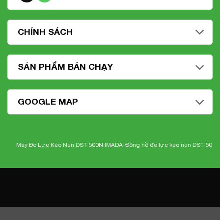
CHÍNH SÁCH
SẢN PHẨM BÁN CHẠY
GOOGLE MAP
Máy Đo Lực Kéo Nén DST-500N IMADA-
Đồng hồ đo lực kéo nén DST-500N Ima