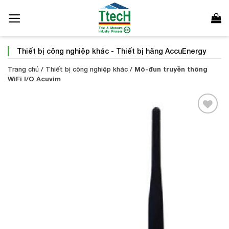
Bỏ
qua
nội
dung
Thiết bị công nghiệp khác
-
Thiết bị hãng AccuEnergy
Trang chủ
/
Thiết bị công nghiệp khác
/
Mô-đun truyền thông
WiFi I/O Acuvim
Add to
Wishlist