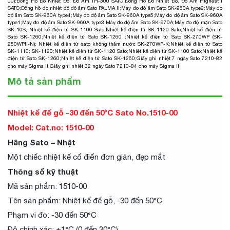
00)
;
Đồng Hồ Đo Nhiệt Độ, Độ Ẩm TH-300 SATO
;
Đồng Hồ Đo Nhiệt Độ, Độ Ẩm Highest I
SATO
;
Đồng hồ đo nhiệt độ độ ẩm Sato PALMA II
;
Máy đo độ ẩm Sato SK-960A type2
;
Máy đo
độ ẩm Sato SK-960A type4
;
Máy đo độ ẩm Sato SK-960A type5
;
Máy đo độ ẩm Sato SK-960A
type1
;
Máy đo độ ẩm Sato SK-960A type3
;
Máy đo độ ẩm Sato SK-970A
;
Máy đo độ mặn Sato
SK-10S
;
Nhiệt kế điện tử SK-1100 Sato
;
Nhiệt kế điện tử SK-1120 Sato
;
Nhiệt kế điện tử
Sato SK-1260
;
Nhiệt kế điện tử Sato SK-1260
;
Nhiệt kế điện tử Sato SK-270WP (SK-
250WPII-N)
;
Nhiệt kế điện tử sato không thấm nước SK-270WP-K
;
Nhiêt kế điện tử Sato
SK-1110; SK-1120
;
Nhiệt kế điện tử SK-1120 Sato
;
Nhiệt kế điện tử SK-1100 Sato
;
Nhiệt kế
điện tử Sato SK-1260
;
Nhiệt kế điện tử Sato SK-1260;
Giấy ghi nhiệt 7 ngày Sato 7210-82
cho máy Sigma II
;
Giấy ghi nhiệt 32 ngày Sato 7210-84 cho máy Sigma II
Mô tả sản phẩm
Nhiệt kế đế gỗ -30 đến 50°C Sato No.1510-00
Model: Cat.no: 1510-00
Hãng Sato – Nhật
Một chiếc nhiệt kế cổ điển đơn giản, đẹp mắt
Thông số kỹ thuật
Mã sản phẩm: 1510-00
Tên sản phẩm: Nhiệt kế đế gỗ, -30 đến 50°C
Phạm vi đo: -30 đến 50°C
Độ chính xác: ±1°C (0 đến 30°C)