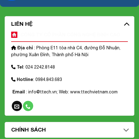
LIÊN HỆ
CÔNG TY CỔ PHẦN CÔNG NGHỆ ĐỈNH CAO
Địa chỉ
: Phòng E11 tòa nhà C4, đường Đỗ Nhuận,
phường Xuân Đỉnh, Thành phố Hà Nội
Tel
: 024 2242.8148
Hotline
: 0984.843.683
Email
: info@ttech.vn; Web:
www.ttechvietnam.com
CHÍNH SÁCH