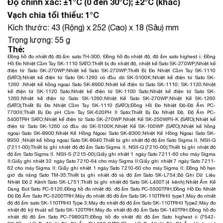
Độ chính xác: ±1°C (0 đến 30°C); ±2°C (khác)
Vạch chia tối thiểu: 1°C
Kích thước: 43 (Rộng) x 252 (Cao) x 18 (Sâu) mm
Trọng lượng: 55 g
Thẻ:
Đồng hồ đo nhiệt độ độ ẩm sato TH-300
;
Đồng hồ đo nhiệt độ, độ ẩm sato highest i
;
Đồng
Hồ Đo Nhiệt Cầm Tay SK-1110 SATO
;
Thiết bị đo nhiệt độ, nhiệt kế Sato SK-270WP
;
Nhiệt kế
điện tử Sato SK-270WP
;
Nhiệt kế Sato SK-270WP
;
Thiết Bị Đo Nhiệt Cầm Tay SK-1110
(SATO)
;
Nhiệt kế điện tử Sato SK-1260 có đầu dò SK-S100K
;
Nhiệt kế điện tử Sato SK-
1260
;
Nhiệt kế hồng ngoại Sato SK-8900
;
Nhiêt kế điện tử Sato SK-1110; SK-1120
;
Nhiệt
kế điện tử SK-1120 Sato
;
Nhiệt kế điện tử SK-1100 Sato
;
Nhiệt kế điện tử Sato SK-
1260
;
Nhiệt kế điện tử Sato SK-1260
;
Nhiệt Kế Sato SK-270WP;
Nhiệt Kế SK-1260
(SATO)
;
Thiết Bị Đo Nhiệt Cầm Tay SK-1110 (SATO)
;
Đồng Hồ Đo Nhiệt Độ-Độ Ẩm PC-
7700II
;
Thiết Bị Đo pH Cầm Tay SK-620PH II Sato
;
Thiết Bị Đo Nhiệt Độ, Độ Ẩm PC-
5400TRH SATO
;
Nhiệt kế điện tử Sato SK-270WP
;
Nhiệt Kế SK-250WPII-K (SATO)
;
Nhiệt kế
điện tử Sato SK-1260 có đầu dò SK-S100K
;
Nhiệt Kế SK-100WP (SATO)
;
Nhiệt kế hồng
ngoại Sato SK-8900
;
Nhiệt Kế Hồng Ngoại Sato SK-8300
;
Nhiệt Kế Hồng Ngoại Sato SK-
8950
;
Nhiệt kế hồng ngoại Sato SK-8940
;
Thiết bị ghi nhiệt độ độ ẩm Sato Sigma II, NSII-Q
(7211-00)
;
Thiết bị ghi nhiệt độ độ ẩm Sato Sigma II, NSII-Q (7210-00)
;
Thiết bị ghi nhiệt độ
độ ẩm Sato Sigma II, NSII-S (7215-00)
;
Giấy ghi nhiệt 1 ngày Sato 7211-60 cho máy Sigma
II
;
Giấy ghi nhiệt 32 ngày Sato 7210-64 cho máy Sigma II
;
Giấy ghi nhiệt 7 ngày Sato 7211-
62 cho máy Sigma II;
Giấy ghi nhiệt 1 ngày Sato 7210-60 cho máy Sigma II
;
Đồng hồ hẹn
giờ đa năng Sato TM-35
;
Thiết bị ghi nhiệt độ và độ ẩm Sato SK-L754
;
Bộ Ghi Dữ Liệu
Nhiệt Độ 2 Kênh Sato SK-L751
;
Thiết bị ghi nhiệt độ Sato SK-L400T (4 kênh)
;
Nhiệt Ẩm Kế
Dạng Bút Sato PC-5120
;
Đồng hồ đo nhiệt độ, độ ẩm Sato PC-5500TRH
;
Đồng Hồ Đo Nhiệt
Độ Độ Ẩm Sato PC-5200TRH
;
Máy đo nhiệt độ độ ẩm Sato SK-110TRHII type1
;
Máy đo nhiệt
độ độ ẩm sato SK-110TRHII Type 3
;
Máy đo nhiệt độ độ ẩm Sato SK-110TRHII Type2
;
Máy đo
nhiệt độ kỹ thuật số Sato SK-120TRH
;
Máy đo nhiệt độ độ ẩm Sato SK-140TRH
;
Đồng hồ đo
nhiệt độ độ ẩm Sato PC-7980GTI
;
Đồng hồ đo nhiệt độ độ ẩm Sato highest ii (7542-