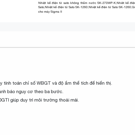
Nhiệt kế điện tử sato không thấm nước SK-270WP-K
;
Nhiêt kế đi
Sato
;
Nhiệt kế điện tử Sato SK-1260
;
Nhiệt kế điện tử Sato SK-1260;
G
cho máy Sigma II
y tính toán chỉ số WBGT và độ ẩm thể tích để hiển thị.
cảnh báo nguy cơ theo ba bước.
GTI giúp duy trì môi trường thoải mái.