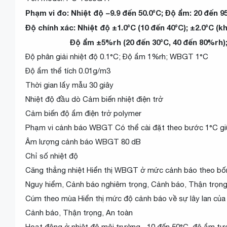
Phạm vi đo: Nhiệt độ −9.9 đến 50.0°C; Độ ẩm: 20 đến 
Độ chính xác: Nhiệt độ ±1.0°C (10 đến 40°C); ±2.0°C (k
Độ ẩm ±5%rh (20 đến 30°C, 40 đến 80%rh); ±
Độ phân giải nhiệt độ 0.1°C; Độ ẩm 1%rh; WBGT 1°C
Độ ẩm thể tích 0.01g/m3
Thời gian lấy mẫu 30 giây
Nhiệt độ đầu dò Cảm biến nhiệt điện trở
Cảm biến độ ẩm điện trở polymer
Phạm vi cảnh báo WBGT Có thể cài đặt theo bước 1°C g
Âm lượng cảnh báo WBGT 80 dB
Chỉ số nhiệt độ
Căng thẳng nhiệt Hiển thị WBGT ở mức cảnh báo theo bố
Nguy hiểm, Cảnh báo nghiêm trọng, Cảnh báo, Thận trọn
Cúm theo mùa Hiển thị mức độ cảnh báo về sự lây lan của 
Cảnh báo, Thận trọng, An toàn
Hoạt động ở nhiệt độ môi trường −10 đến 50°C, độ ẩm t