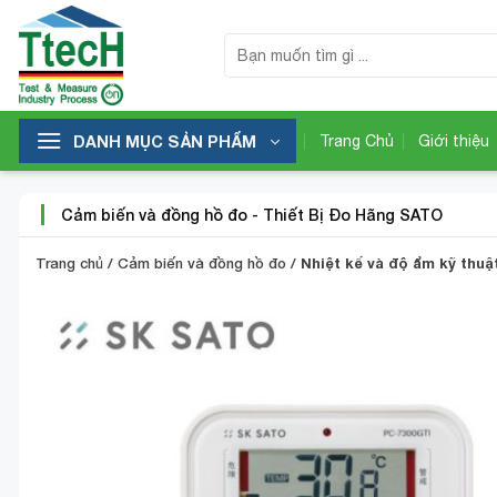
Bỏ
qua
Tìm
kiếm:
nội
dung
DANH MỤC SẢN PHẨM
Trang Chủ
Giới thiệu
Cảm biến và đồng hồ đo
-
Thiết Bị Đo Hãng SATO
Trang chủ
/
Cảm biến và đồng hồ đo
/
Nhiệt kế và độ ẩm kỹ thu