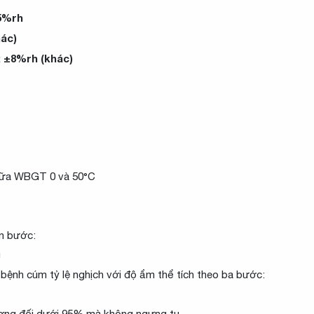
95%rh
hác)
8%rh (khác)
iữa WBGT 0 và 50°C
n bước:
g
bệnh cúm tỷ lệ nghịch với độ ẩm thể tích theo ba bước:
ương đối dưới 95% mà không ngưng tụ