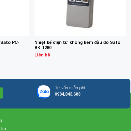
 Sato PC-
Nhiệt kế điện tử không kèm đầu dò Sato
SK-1260
Liên hệ
Tư vấn miễn phí
0984.843.683
rì
 tra