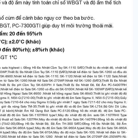
ế và độ ẩm này tính toán chỉ số WBGT và độ ẩm thể tích
ỉ số cúm để cảnh báo nguy cơ theo ba bước.
WBGT, PC-7300GTI giúp duy trì môi trường thoải mái.
ộ ẩm: 20 đến 95%rh
C); ±2.0°C (khác)
 80%rh); ±8%rh (khác)
WBGT 1°C
 sato highest i
;
Đồng Hồ Đo Nhiệt Cầm Tay SK-1110 SATO
;
Thiết bị đo nhiệt độ, nhiệt kế
270WP
;
Thiết Bị Đo Nhiệt Cầm Tay SK-1110 (SATO)
;
Nhiệt kế điện tử Sato SK-1260 có đầu dò
o SK-8900
;
Nhiêt kế điện tử Sato SK-1110; SK-1120
;
Nhiệt kế điện tử SK-1120 Sato
;
Nhiệt
ện tử Sato SK-1260
;
Nhiệt Kế Sato SK-270WP;
Nhiệt Kế SK-1260 (SATO)
;
Thiết Bị Đo Nhiệt
Thiết Bị Đo pH Cầm Tay SK-620PH II Sato
;
Thiết Bị Đo Nhiệt Độ, Độ Ẩm PC-5400TRH
;
Nhiệt kế điện tử Sato SK-1260 có đầu dò SK-S100K
;
Nhiệt Kế SK-100WP (SATO)
;
Nhiệt kế
 Kế Hồng Ngoại Sato SK-8950
;
Nhiệt kế hồng ngoại Sato SK-8940
;
Thiết bị ghi nhiệt độ độ
igma II, NSII-Q (7210-00)
;
Thiết bị ghi nhiệt độ độ ẩm Sato Sigma II, NSII-S (7215-00)
;
Giấy
gày Sato 7210-64 cho máy Sigma II
;
Giấy ghi nhiệt 7 ngày Sato 7211-62 cho máy Sigma II;
 giờ đa năng Sato TM-35
;
Thiết bị ghi nhiệt độ và độ ẩm Sato SK-L754
;
Bộ Ghi Dữ Liệu
T (4 kênh)
;
Nhiệt Ẩm Kế Dạng Bút Sato PC-5120
;
Đồng hồ đo nhiệt độ, độ ẩm Sato PC-
hiệt độ độ ẩm Sato SK-110TRHII type1
;
Máy đo nhiệt độ độ ẩm sato SK-110TRHII Type
ỹ thuật số Sato SK-120TRH
;
Máy đo nhiệt độ độ ẩm Sato SK-140TRH
;
Đồng hồ đo nhiệt độ
i (7542-00)
;
Đồng Hồ Đo Nhiệt Độ, Độ Ẩm TH-300 SATO
;
Đồng Hồ Đo Nhiệt Độ, Độ Ẩm
 ẩm Sato SK-960A type2
;
Máy đo độ ẩm Sato SK-960A type4
;
Máy đo độ ẩm Sato SK-960A
A type3
;
Máy đo độ ẩm Sato SK-970A
;
Máy đo độ mặn Sato SK-10S
;
Nhiệt kế điện tử SK-
-1260
;
Nhiệt kế điện tử Sato SK-1260
;
Nhiệt kế điện tử Sato SK-270WP (SK-250WPII-N)
;