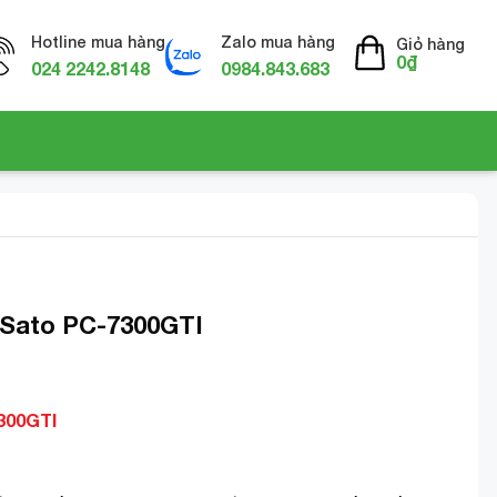
Hotline mua hàng
Zalo mua hàng
Giỏ hàng
0
₫
024 2242.8148
0984.843.683
ố Sato PC-7300GTI
7300GTI