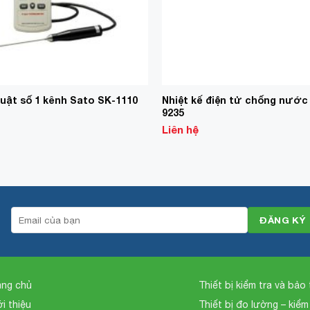
Nhiệt kế điện tử chống nước
huật số 1 kênh Sato SK-1110
9235
Liên hệ
ang chủ
Thiết bị kiểm tra và bảo t
ới thiệu
Thiết bị đo lường – kiểm