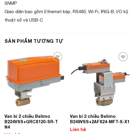
SNMP
Giao diện bao gồm Ethernet kép, RS485, Wi-Fi, IRIG-B, I/O kỹ
thuật số và USB-C
SẢN PHẨM TƯƠNG TỰ
Add to
Add to
Wishlist
Wishlist
Van bi 2 chiều Belimo
Van bi 2 chiều Belimo
B224VSS+GRCX120-SR-T
B249VSS+2AFX24-MFT-S-X1
N4
Liên hệ