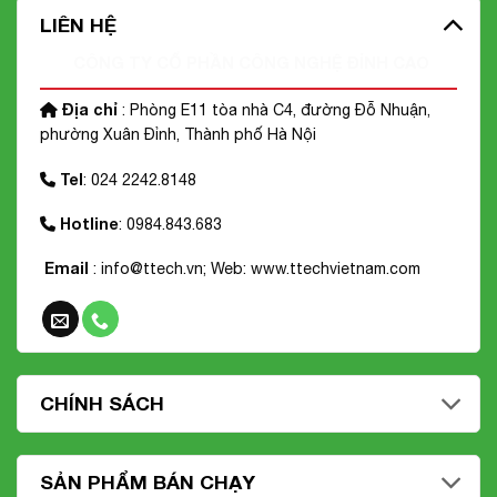
LIÊN HỆ
CÔNG TY CỔ PHẦN CÔNG NGHỆ ĐỈNH CAO
Địa chỉ
: Phòng E11 tòa nhà C4, đường Đỗ Nhuận,
phường Xuân Đỉnh, Thành phố Hà Nội
Tel
: 024 2242.8148
Hotline
: 0984.843.683
Email
: info@ttech.vn; Web:
www.ttechvietnam.com
CHÍNH SÁCH
SẢN PHẨM BÁN CHẠY