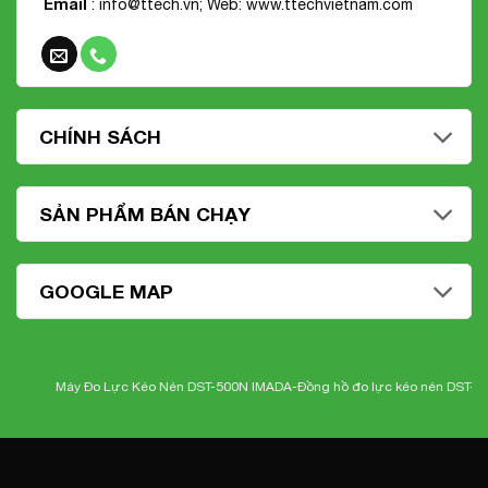
Email
: info@ttech.vn; Web:
www.ttechvietnam.com
CHÍNH SÁCH
SẢN PHẨM BÁN CHẠY
GOOGLE MAP
Máy Đo Lực Kéo Nén DST-500N IMADA-
Đồng hồ đo lực kéo nén DST-500N 