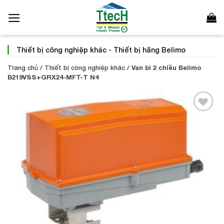
Bỏ
qua
nội
dung
Thiết bị công nghiệp khác
-
Thiết bị hãng Belimo
Trang chủ
/
Thiết bị công nghiệp khác
/
Van bi 2 chiều Belimo
B219VSS+GRX24-MFT-T N4
Add to
Wishlist