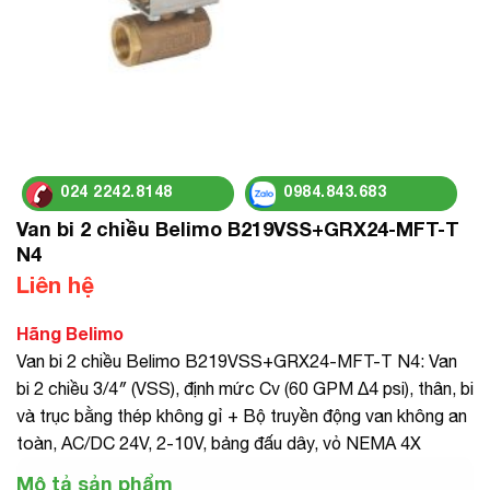
024 2242.8148
0984.843.683
Van bi 2 chiều Belimo B219VSS+GRX24-MFT-T
N4
Liên hệ
Hãng Belimo
Van bi 2 chiều Belimo B219VSS+GRX24-MFT-T N4: Van
bi 2 chiều 3/4″ (VSS), định mức Cv (60 GPM Δ4 psi), thân, bi
và trục bằng thép không gỉ + Bộ truyền động van không an
toàn, AC/DC 24V, 2-10V, bảng đấu dây, vỏ NEMA 4X
Mô tả sản phẩm