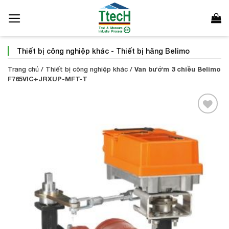
Bỏ
qua
nội
dung
Thiết bị công nghiệp khác
-
Thiết bị hãng Belimo
Trang chủ
/
Thiết bị công nghiệp khác
/
Van bướm 3 chiều Belimo
F765VIC+JRXUP-MFT-T
Add to
Wishlist