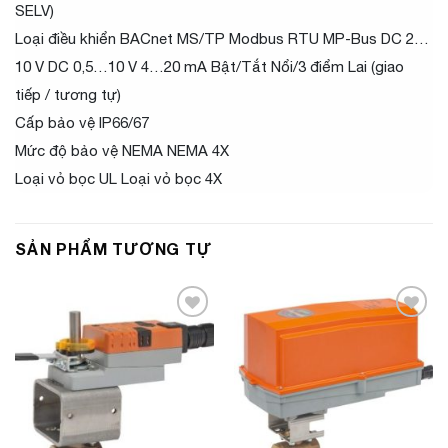
SELV)
Loại điều khiển BACnet MS/TP Modbus RTU MP-Bus DC 2…
10 V DC 0,5…10 V 4…20 mA Bật/Tắt Nổi/3 điểm Lai (giao
tiếp / tương tự)
Cấp bảo vệ IP66/67
Mức độ bảo vệ NEMA NEMA 4X
Loại vỏ bọc UL Loại vỏ bọc 4X
SẢN PHẨM TƯƠNG TỰ
Add to
Add to
Wishlist
Wishlist