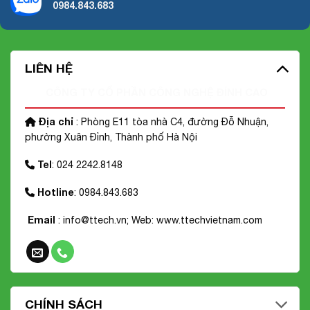
0984.843.683
LIÊN HỆ
CÔNG TY CỔ PHẦN CÔNG NGHỆ ĐỈNH CAO
Địa chỉ
: Phòng E11 tòa nhà C4, đường Đỗ Nhuận,
phường Xuân Đỉnh, Thành phố Hà Nội
Tel
: 024 2242.8148
Hotline
: 0984.843.683
Email
: info@ttech.vn; Web:
www.ttechvietnam.com
CHÍNH SÁCH