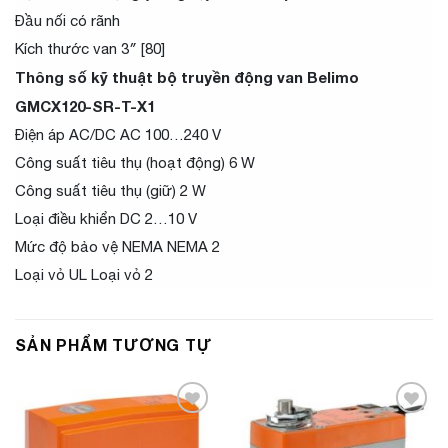
Đầu nối có rãnh
Kích thước van 3″ [80]
Thông số kỹ thuật bộ truyền động van Belimo
GMCX120-SR-T-X1
Điện áp AC/DC AC 100…240 V
Công suất tiêu thụ (hoạt động) 6 W
Công suất tiêu thụ (giữ) 2 W
Loại điều khiển DC 2…10 V
Mức độ bảo vệ NEMA NEMA 2
Loại vỏ UL Loại vỏ 2
SẢN PHẨM TƯƠNG TỰ
Add to
Add to
Wishlist
Wishlist