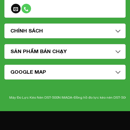
CHÍNH SÁCH
SẢN PHẨM BÁN CHẠY
GOOGLE MAP
Máy Đo Lực Kéo Nén DST-500N IMADA-
Đồng hồ đo lực kéo nén DST-500N Ima