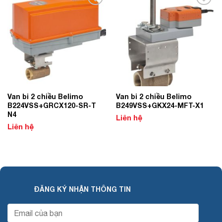
Add to
Add to
Wishlist
Wishlist
Van bi 2 chiều Belimo
Van bi 2 chiều Belimo
B224VSS+GRCX120-SR-T
B249VSS+GKX24-MFT-X1
N4
Liên hệ
Liên hệ
ĐĂNG KÝ NHẬN THÔNG TIN