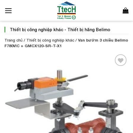
Bỏ
qua
nội
dung
Thiết bị công nghiệp khác
-
Thiết bị hãng Belimo
Trang chủ
/
Thiết bị công nghiệp khác
/
Van bướm 3 chiều Belimo
F780VIC + GMCX120-SR-T-X1
Add to
Wishlist