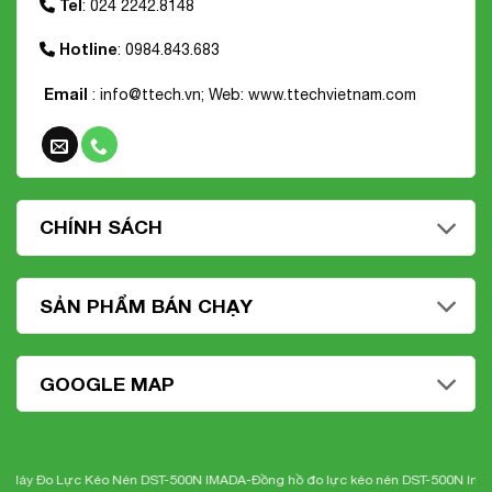
Tel
: 024 2242.8148
Hotline
: 0984.843.683
Email
: info@ttech.vn; Web:
www.ttechvietnam.com
CHÍNH SÁCH
SẢN PHẨM BÁN CHẠY
GOOGLE MAP
Đo Lực Kéo Nén DST-500N IMADA-
Đồng hồ đo lực kéo nén DST-500N Imada
-Nh