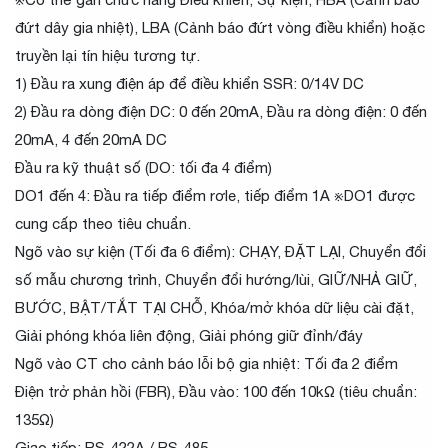
đứt dây gia nhiệt), LBA (Cảnh báo đứt vòng điều khiển) hoặc
truyền lại tín hiệu tương tự.
1) Đầu ra xung điện áp để điều khiển SSR: 0/14V DC
2) Đầu ra dòng điện DC: 0 đến 20mA, Đầu ra dòng điện: 0 đến
20mA, 4 đến 20mA DC
Đầu ra kỹ thuật số (DO: tối đa 4 điểm)
DO1 đến 4: Đầu ra tiếp điểm rơle, tiếp điểm 1A ※DO1 được
cung cấp theo tiêu chuẩn.
Ngõ vào sự kiện (Tối đa 6 điểm): CHẠY, ĐẶT LẠI, Chuyển đổi
số mẫu chương trình, Chuyển đổi hướng/lùi, GIỮ/NHẢ GIỮ,
BƯỚC, BẬT/TẮT TẠI CHỖ, Khóa/mở khóa dữ liệu cài đặt,
Giải phóng khóa liên động, Giải phóng giữ đỉnh/đáy
Ngõ vào CT cho cảnh báo lỗi bộ gia nhiệt: Tối đa 2 điểm
Điện trở phản hồi (FBR), Đầu vào: 100 đến 10kΩ (tiêu chuẩn:
135Ω)
Giao tiếp: RS-422A / RS-485