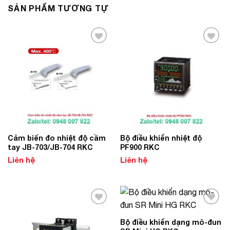
SẢN PHẨM TƯƠNG TỰ
Add to
Add to
Wishlist
Wishlist
Cảm biến đo nhiệt độ cầm
Bộ điều khiển nhiệt độ
tay JB-703/JB-704 RKC
PF900 RKC
Liên hệ
Liên hệ
Add to
Add to
Wishlist
Wishlist
Bộ điều khiển dạng mô-đun