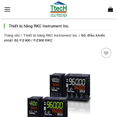
Bỏ
qua
nội
dung
Thiết bị hãng RKC Instrument Inc.
Trang chủ
/
Thiết bị hãng RKC Instrument Inc.
/
Bộ điều khiển
nhiệt độ PZ400 / PZ900 RKC
Add to
Wishlist