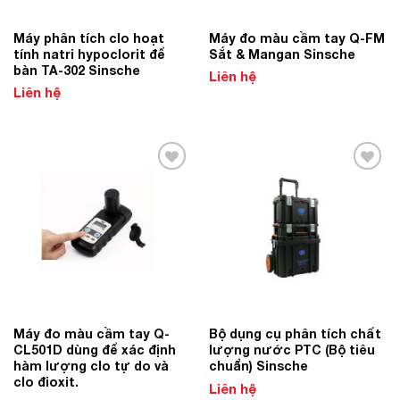
Máy phân tích clo hoạt
Máy đo màu cầm tay Q-FM
tính natri hypoclorit để
Sắt & Mangan Sinsche
bàn TA-302 Sinsche
Liên hệ
Liên hệ
Add to
Add to
Wishlist
Wishlist
Máy đo màu cầm tay Q-
Bộ dụng cụ phân tích chất
CL501D dùng để xác định
lượng nước PTC (Bộ tiêu
hàm lượng clo tự do và
chuẩn) Sinsche
clo đioxit.
Liên hệ