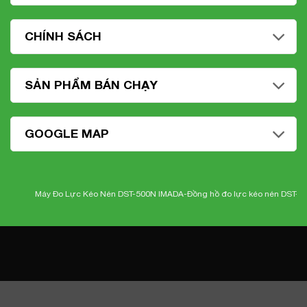
CHÍNH SÁCH
SẢN PHẨM BÁN CHẠY
GOOGLE MAP
Máy Đo Lực Kéo Nén DST-500N IMADA-
Đồng hồ đo lực kéo nén DST-500