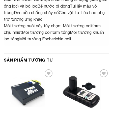
ống lọc) và bộ lọcBể nước di độngTúi lấy mẫu vô
trùngĐèn cồn chống cháy nổCác vật tư tiêu hao phụ
trợ tương ứng khác
Môi trường nuôi cấy tùy chọn: Môi trường coliform
chịu nhiệtMôi trường coliform tổngMôi trường khuẩn
lạc tổngMôi trường Escherichia coli
SẢN PHẨM TƯƠNG TỰ
Add to
Add to
Wishlist
Wishlist