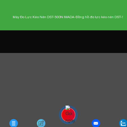
Máy Đo Lực Kéo Nén DST-500N IMADA-
Đồng hồ đo lực kéo nén DST-500N 