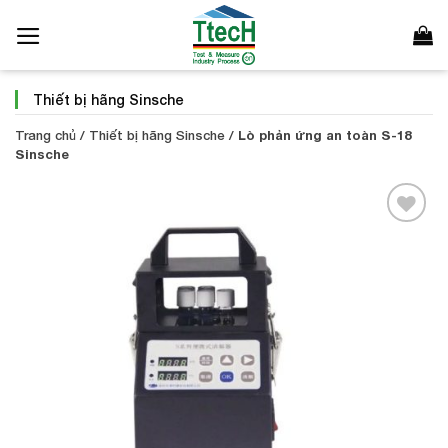
Bỏ
qua
nội
dung
Thiết bị hãng Sinsche
Trang chủ
/
Thiết bị hãng Sinsche
/
Lò phản ứng an toàn S-18
Sinsche
Add to
Wishlist