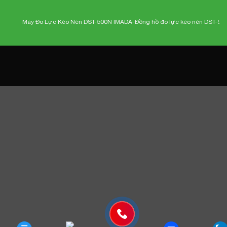
Máy Đo Lực Kéo Nén DST-500N IMADA-
Đồng hồ đo lực kéo nén DST-500N I