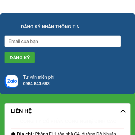
ĐĂNG KÝ NHẬN THÔNG TIN
Tư vấn miễn phí
0984.843.683
LIÊN HỆ
CÔNG TY CỔ PHẦN CÔNG NGHỆ ĐỈNH CAO
Địa chỉ
: Phòng E11 tòa nhà C4, đường Đỗ Nhuận,