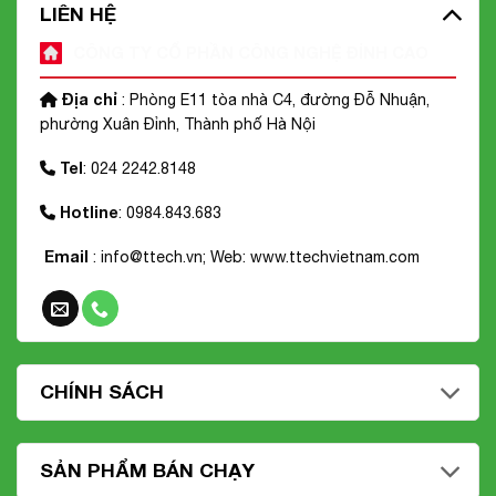
LIÊN HỆ
CÔNG TY CỔ PHẦN CÔNG NGHỆ ĐỈNH CAO
Địa chỉ
: Phòng E11 tòa nhà C4, đường Đỗ Nhuận,
phường Xuân Đỉnh, Thành phố Hà Nội
Tel
: 024 2242.8148
Hotline
: 0984.843.683
Email
: info@ttech.vn; Web:
www.ttechvietnam.com
CHÍNH SÁCH
SẢN PHẨM BÁN CHẠY