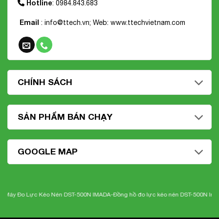
Hotline
: 0984.843.683
Email
: info@ttech.vn; Web:
www.ttechvietnam.com
CHÍNH SÁCH
SẢN PHẨM BÁN CHẠY
GOOGLE MAP
y Đo Lực Kéo Nén DST-500N IMADA-
Đồng hồ đo lực kéo nén DST-500N Imada
-