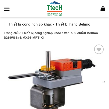
Bỏ
qua
nội
dung
Thiết bị công nghiệp khác
-
Thiết bị hãng Belimo
Trang chủ
/
Thiết bị công nghiệp khác
/
Van bi 2 chiều Belimo
B219VSS+NMX24-MFT-X1
Add to
Wishlist