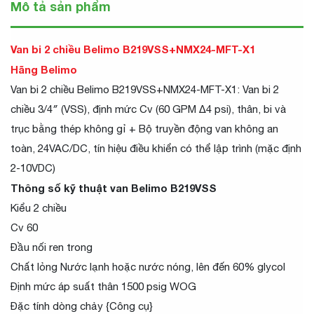
Mô tả sản phẩm
Van bi 2 chiều Belimo B219VSS+NMX24-MFT-X1
Hãng Belimo
Van bi 2 chiều Belimo B219VSS+NMX24-MFT-X1: Van bi 2
chiều 3/4″ (VSS), định mức Cv (60 GPM Δ4 psi), thân, bi và
trục bằng thép không gỉ + Bộ truyền động van không an
toàn, 24VAC/DC, tín hiệu điều khiển có thể lập trình (mặc định
2-10VDC)
Thông số kỹ thuật van Belimo B219VSS
Kiểu 2 chiều
Cv 60
Đầu nối ren trong
Chất lỏng Nước lạnh hoặc nước nóng, lên đến 60% glycol
Định mức áp suất thân 1500 psig WOG
Đặc tính dòng chảy {Công cụ}