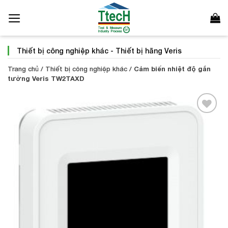
Bỏ
qua
nội
dung
Thiết bị công nghiệp khác
-
Thiết bị hãng Veris
Trang chủ
/
Thiết bị công nghiệp khác
/
Cảm biến nhiệt độ gắn
tường Veris TW2TAXD
Add to
Wishlist