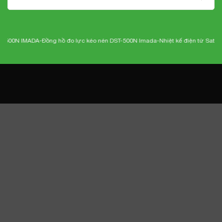
0N IMADA-
Đồng hồ đo lực kéo nén DST-500N Imada
-Nhiệt kế điện tử Sato SK-