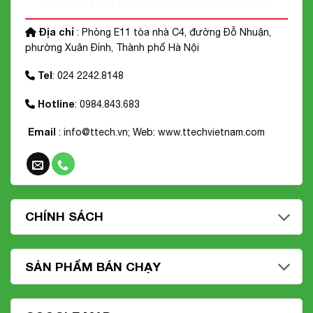
CÔNG TY CỔ PHẦN CÔNG NGHỆ ĐỈNH CAO
Địa chỉ
: Phòng E11 tòa nhà C4, đường Đỗ Nhuận,
phường Xuân Đỉnh, Thành phố Hà Nội
Tel
: 024 2242.8148
Hotline
: 0984.843.683
Email
: info@ttech.vn; Web:
www.ttechvietnam.com
CHÍNH SÁCH
SẢN PHẨM BÁN CHẠY