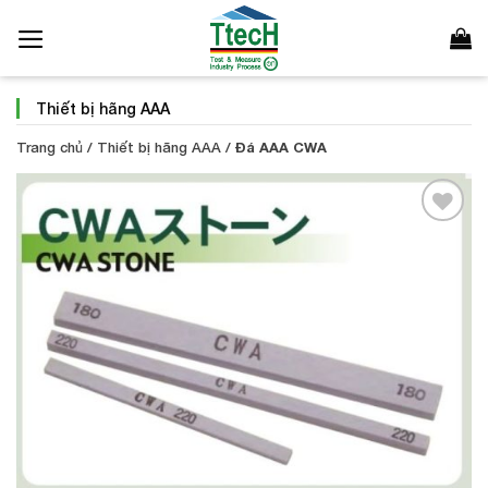
Bỏ
qua
nội
dung
Thiết bị hãng AAA
Trang chủ
/
Thiết bị hãng AAA
/
Đá AAA CWA
Add to
Wishlist