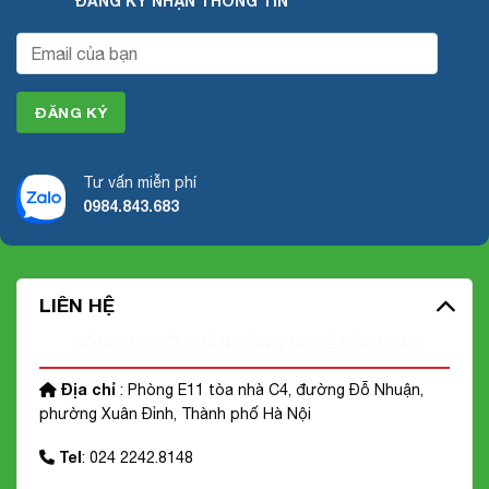
ĐĂNG KÝ NHẬN THÔNG TIN
Tư vấn miễn phí
0984.843.683
LIÊN HỆ
CÔNG TY CỔ PHẦN CÔNG NGHỆ ĐỈNH CAO
Địa chỉ
: Phòng E11 tòa nhà C4, đường Đỗ Nhuận,
phường Xuân Đỉnh, Thành phố Hà Nội
Tel
: 024 2242.8148