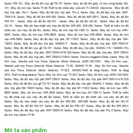
Sanko PM-101
;
Máy đo độ ẩm của gỗ TG-101 Sanko
;
Máy đo độ ẩm giấy và bìa cứng Sanko KG-
101
;
Máy dò kim loại Sanko TY-30;
Thiết bị đo chiều dày siêu âm TI-CMXDL checkline
,
Máy đo độ
dày lớp phủ, Pro-1, Sanko
,
Máy đo độ dày lớp phủ, Pro-2, Sanko
,
Máy đo độ dày lớp phủ, SWT-
7000ⅢN, Sanko
,
Máy đo độ ẩm MR-300, Sanko
,
Máy đo độ ẩm MR-200Ⅱ, Sanko
,
Máy đo độ ẩm
PM-101 , Sanko
,
Máy đo độ ẩm KG-101 , Sanko
,
Máy đo độ ẩm AQ-30 , Sanko
,
Máy đo độ ẩm
AQ-10 , Sanko
,
Đầu dò tiêu chuẩn cho máy đo độ ẩm MR-200, MR-300, Sanko
,
Thiết bị kiểm tra độ
chính xác của máy đo độ ẩm, Sanko
,
Máy dò kim loại SK-1200 III, Sanko
,
Máy dò kim loại APA-
3000, Sanko
,
Máy dò kim loại APA-6800, Sanko
,
Máy dò kim loại APA-6800, Sanko
,
Máy dò kim
loại APA-6800, Sanko
,
Máy đo độ dày lớp phủ, SP-1100D, Sanko.
,
Máy đo độ dày lớp phủ. SM-
1500D. Sanko
,
Máy đo độ dày lớp phủ. SAMAC-F . Sanko
,
Máy đo độ dày lớp phủ. SWT-7000ⅢF
Sanko
,
Máy đo độ ẩm của gỗ TG-101, Sanko
,
Máy đo độ dày lớp phủ, SAMAC-FN / SAMAC-Pro
Sanko
,
Máy đo độ dày lớp phủ, SWT-7000Ⅲ+FN-325 Sanko
,
Máy đo độ dày lớp phủ, SWT-7200Ⅲ
Sanko
,
Máy đo độ dày lớp phủ, SWT-7000Ⅲ/7100Ⅲ Sanko. Electro-magnetic/Eddy curent
,
Máy Dò
Kim Loại, Needle and Iron Piece Detector Metal Detector, MDS-100/100V,
Máy Dò Kim Loại,
Needle and Iron Piece Detector Metal Detector, TY-30, SANKO TY-30
,
Máy Dò Kim Loại, Needle
and Iron Piece Detector Metal Detector, TY-20Z, SANKO;
Thiết bị hãng Sanko
,
Thiết bị hãng
GFG
,
Thiết bị hãng General Tools
Máy Dò Kim Loại TY-20Z Sanko
,
Máy Dò Kim Loại MDS-100/100V
Sanko
,
Máy đo độ dày lớp phủ SWT-7200Ⅲ Sanko
,
Máy đo độ dày lớp phủ SWT-7000Ⅲ+FN-325
Sanko
,
Máy đo độ ẩm của gỗ TG-101 Sanko
,
Máy đo độ dày lớp phủ SAMAC-F Sanko
,
Máy đo độ
dày lớp phủ SM-1500D Sanko
,
Máy đo độ dày lớp phủ SP-1100D Sanko
,
Máy dò kim loại APA-
6800 Sanko
,
Máy dò kim loại APA-3000 Sanko
,
Máy dò kim loại SK-1200 III Sanko
,
Thiết bị kiểm
tra độ chính xác của máy đo độ ẩm Sanko
,
Thiết bị kiểm tra độ chính xác của máy đo độ ẩm
Sanko
,
Đầu đo tiêu chuẩn cho máy đo độ ẩm MR-200, MR-300 Sanko
,
Máy đo độ ẩm AQ-10
Sanko
,
Máy đo độ ẩm KG-101 Sanko
,
Máy đo độ ẩm PM-101 Sanko
,
Máy đo độ ẩm MR-200Ⅱ
Sanko
,
Máy đo độ dày lớp phủ SWT-7000ⅢN Sanko
,
Máy đo độ dày lớp phủ Pro-2 Sanko
,
Máy
dò kim loại Sanko TY-30
Mô tả sản phẩm