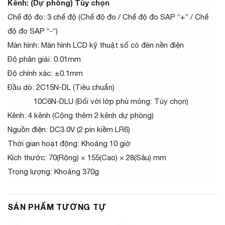
Kênh: (Dự phòng) Tùy chọn
Chế độ đo: 3 chế độ (Chế độ đo / Chế độ đo SAP “+” / Chế
độ đo SAP “-“)
Màn hình: Màn hình LCD kỹ thuật số có đèn nền điện
Độ phân giải: 0.01mm
Độ chính xác: ±0.1mm
Đầu dò: 2C15N-DL (Tiêu chuẩn)
10C6N-DLU (Đối với lớp phủ mỏng: Tùy chọn)
Kênh: 4 kênh (Cộng thêm 2 kênh dự phòng)
Nguồn điện: DC3.0V (2 pin kiềm LR6)
Thời gian hoạt động: Khoảng 10 giờ
Kích thước: 70(Rộng) × 155(Cao) × 28(Sâu) mm
Trọng lượng: Khoảng 370g
SẢN PHẨM TƯƠNG TỰ