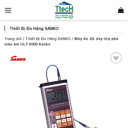
Bỏ
qua
nội
dung
Thiết Bị Đo Hãng SANKO
Trang chủ
/
Thiết Bị Đo Hãng SANKO
/
Máy đo độ dày lớp phủ
siêu âm ULT-5000 Sanko
Add to
Wishlist