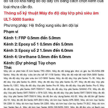
đo và có khả năng đo độ dày chỉ bằng cách chọn kênh của
loại nhựa cần đo.
Thông số kỹ thuật Máy đo độ dày lớp phủ siêu âm
ULT-5000 Sanko
Phương pháp: Hệ thống xung siêu âm dội lại
Phạm vi
Kênh 1: FRP 0.5mm đến 5.0mm
Kênh 2: Epoxy số 1 0.5mm đến 5.0mm
Kênh 3: Epoxy số 2 1.5mm đến 6.0mm
Kênh 4: Urethane 0.5mm đến 6.0mm
Kênh: (Dự phòng) Tùy chọn
Thẻ:
Máy dò và phát hiện lỗ kim Sanko TRC-250A
;
Máy đo độ bóng góc đơn và góc ba SG-6/SG-268
Sanko
;
Máy đo độ dày siêu âm cho bể SF-1150 Sanko
;
Máy đo độ mặn bề mặt SNA-3000 Sanko
;
Máy đo độ dày lớp phủ siêu âm ULT-5000 Sanko
;
Máy đo độ dày lớp phủ Sanko TL-50
;
Máy đo
độ dày lớp phủ Sanko SL-200E
;
Máy đo độ dày lớp phủ Sanko SL-5P
;
Máy đo độ dày lớp phủ
Sanko SL-120C
;
Máy đo độ dày lớp phủ Sanko Pro-W
;
Máy đo độ dày lớp phủ Sanko Pro-S
;
Máy
đo độ dày lớp phủ Sanko SWT-7000ⅣF
;
Máy đo độ dày lớp phủ Sanko SAMAC-FN
;
Máy đo độ
dày lớp phủ Sanko SWT-7000Ⅳ + SFN-325
;
Máy đo độ dày lớp phủ Sanko SWT-7200Ⅳ
;
Máy đo độ
dày lớp phủ Sanko SWT-7000Ⅳ
;
Máy đo độ ẩm xây dựng Sanko AQ-30
;
Máy đo độ ẩm gỗ Sanko
AQ-10
;
Máy đo độ ẩm Sanko MR-200Ⅱ
;
Máy dò kim loại Sanko APA-3000
;
Máy dò kim loại Sanko
SK-2200 III
;
Máy dò kim loại Sanko SK-2200
;
Máy dò kim loại cầm tay Sanko TY-20Z
;
Máy dò kim
loại Sanko Dec-A
;
Máy dò kim loại Sanko MDS-100/MDS-100V
;
Máy đo độ ẩm vữa và thạch cao