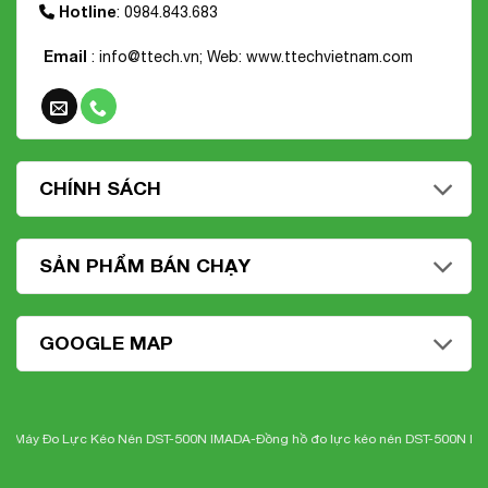
Hotline
: 0984.843.683
Email
: info@ttech.vn; Web:
www.ttechvietnam.com
CHÍNH SÁCH
SẢN PHẨM BÁN CHẠY
GOOGLE MAP
 Đo Lực Kéo Nén DST-500N IMADA-
Đồng hồ đo lực kéo nén DST-500N Imada
-N