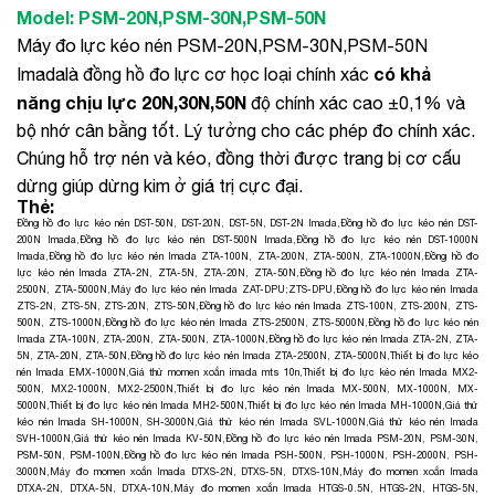
Model:
PSM-20N,PSM-30N,PSM-50N
Máy đo lực kéo nén PSM-20N,PSM-30N,PSM-50N
có khả
Imadalà đồng hồ đo lực cơ học loại chính xác
năng chịu lực 20N,30N,50N
độ chính xác cao ±0,1% và
bộ nhớ cân bằng tốt. Lý tưởng cho các phép đo chính xác.
Chúng hỗ trợ nén và kéo, đồng thời được trang bị cơ cấu
dừng giúp dừng kim ở giá trị cực đại.
Thẻ:
Đồng hồ đo lực kéo nén DST-50N, DST-20N, DST-5N, DST-2N Imada
,
Đồng hồ đo lực kéo nén DST-
200N Imada
,
Đồng hồ đo lực kéo nén DST-500N Imada
,
Đồng hồ đo lực kéo nén DST-1000N
Imada
,
Đồng hồ đo lực kéo nén Imada ZTA-100N, ZTA-200N, ZTA-500N, ZTA-1000N
,
Đồng hồ đo
lực kéo nén Imada ZTA-2N, ZTA-5N, ZTA-20N, ZTA-50N
,
Đồng hồ đo lực kéo nén Imada ZTA-
2500N, ZTA-5000N
,
Máy đo lực kéo nén Imada ZAT-DPU;ZTS-DPU
,
Đồng hồ đo lực kéo nén Imada
ZTS-2N, ZTS-5N, ZTS-20N, ZTS-50N
,
Đồng hồ đo lực kéo nén Imada ZTS-100N, ZTS-200N, ZTS-
500N, ZTS-1000N
,
Đồng hồ đo lực kéo nén Imada ZTS-2500N, ZTS-5000N
,
Đồng hồ đo lực kéo nén
Imada ZTA-100N, ZTA-200N, ZTA-500N, ZTA-1000N
,
Đồng hồ đo lực kéo nén Imada ZTA-2N, ZTA-
5N, ZTA-20N, ZTA-50N
,
Đồng hồ đo lực kéo nén Imada ZTA-2500N, ZTA-5000N
,
Thiết bị đo lực kéo
nén Imada EMX-1000N
,
Giá thử momen xoắn imada mts 10n
,
Thiết bị đo lực kéo nén Imada MX2-
500N, MX2-1000N, MX2-2500N
,
Thiết bị đo lực kéo nén Imada MX-500N, MX-1000N, MX-
5000N
,
Thiết bị đo lực kéo nén Imada MH2-500N
,
Thiết bị đo lực kéo nén Imada MH-1000N
,
Giá thử
kéo nén Imada SH-1000N, SH-3000N
,
Giá thử kéo nén Imada SVL-1000N
,
Giá thử kéo nén Imada
SVH-1000N
,
Giá thử kéo nén Imada KV-50N
,
Đồng hồ đo lực kéo nén Imada PSM-20N, PSM-30N,
PSM-50N, PSM-100N
,
Đồng hồ đo lực kéo nén Imada PSH-500N, PSH-1000N, PSH-2000N, PSH-
3000N
,
Máy đo momen xoắn Imada DTXS-2N, DTXS-5N, DTXS-10N
,
Máy đo momen xoắn Imada
DTXA-2N, DTXA-5N, DTXA-10N
,
Máy đo momen xoắn Imada HTGS-0.5N, HTGS-2N, HTGS-5N,