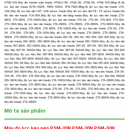
HTGS-10N
,
Máy đo momen xoắn Imada HTGA-0.5N, HTGA-2N, HTGA-5N, HTGA-10N
,
Đồng hồ đo
lực kéo nén Imada RZTA-1000N, RDSV-1000N, RFB-750N
,
Đồng hồ đo lực kéo nén Imada UTK,
UKK
,
Máy đo lực kéo nén UKT, UKK series Imada
,
Máy đo lực kéo nén FB / FS series Imada
,
Giá
thử kéo nén Imada FCA-50N
,
Máy đo lực kéo nén hãng Imada,
Máy đo lực kéo nén Imada ZTS-
200N, ZTS-500N, ZTS-1000N
,
Máy đo lực kéo nén Imada ZTS-2N, ZTS-5N, ZTS-20N, ZTS-50N,
ZTS-100N
,
Máy đo lực kéo nén Imada ZTA-2500N, ZTS-2500N, ZTA-5000N, ZTS-5000N
,
Máy đo
lực kéo nén Imada ZTA-200N, ZTA-500N, ZTA-1000N
,
Máy đo lực kéo nén Imada ZTA-2N, ZTA-
5N, ZTA-20N, ZTA-50N, ZTA-100N
,
Máy đo lực kéo nén Imada ZTA-2500N, ZTS-2500N, ZTA-
5000N, ZTS-5000N
,
Máy đo lực kéo nén Imada DSV-2N, DSV-5N, DSV-20N, DSV-50N
,
Máy đo lực
kéo nén Imada DSV-200N, DSV-500N
,
Máy đo lực kéo nén Imada DSV-1000N
,
Máy đo lực kéo nén
Imada DST-500N, DST-1000N
,
Máy đo lực kéo nén Imada DST-2N, DST-5N, DST-20N
,
Máy Đo Lực
Kéo Nén DST-5N IMADA
;
Máy Đo Lực Kéo Nén DST-2N IMADA
;
Máy Đo Lực Kéo Nén DST-20N
IMADA
;
Máy Đo Lực Kéo Nén DST-50N IMADA
;
Máy Đo Lực Kéo Nén DST-200N IMADA
;
Máy Đo
Lực Kéo Nén DST-500N IMADA
;
Máy Đo Lực Kéo Nén DST-1000N IMADA
;
Máy Đo Lực Kéo Nén
IMADA DSV-5N
;
Máy Đo Lực Kéo Nén IMADA DSV-2N
;
Máy Đo Lực Kéo Nén DST-20N IMADA
;
Máy
Đo Lực Kéo Nén IMADA DSV-50N
;
Máy Đo Lực Kéo Nén IMADA DSV-200N
;
Máy Đo Lực Kéo Nén
IMADA DSV-500N
;
Máy Đo Lực Kéo Nén IMADA DSV-1000N
;
Máy đo lực kéo nén Imada ZTA-2N,
ZTA-5N, ZTA-20N, ZTA-50N
;
Máy đo lực kéo nén Imada ZTA-100N
;
Máy Đo Lực Kéo Nén IMADA
DSV-500N
;
Máy đo lực kéo nén Imada ZTA-1000N
;
Máy đo lực kéo nén Imada ZTA-2500N
;
Máy đo
lực kéo nén Imada ZTA-500N
;
Máy đo lực kéo nén Imada ZTA-5000N
;
Máy đo lực kéo nén Imada
ZTA-200N
;
Máy đo lực kéo nén Imada ZTS-2N, ZTS-5N, ZTS-20N, ZTS-50N
;
Máy đo lực kéo nén
Imada ZTS-100N
;
Máy đo lực kéo nén Imada ZTS-200N
;
Máy đo lực kéo nén Imada ZTS-
1000N
;
Máy đo lực kéo nén Imada ZTS-500N
;
Máy đo lực kéo nén Imada ZTS-5000N
;
Máy đo lực
kéo nén Imada ZTS-2500N
Mô tả sản phẩm
Máy đo lực kéo nén PSM-20N,PSM-30N,PSM-50N