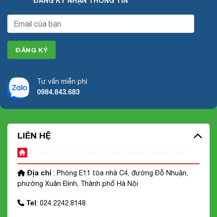
ĐĂNG KÝ NHẬN THÔNG TIN
Tư vấn miễn phí
0984.843.683
LIÊN HỆ
CÔNG TY CỔ PHẦN CÔNG NGHỆ ĐỈNH CAO
Địa chỉ
: Phòng E11 tòa nhà C4, đường Đỗ Nhuận,
phường Xuân Đỉnh, Thành phố Hà Nội
Tel
: 024 2242.8148