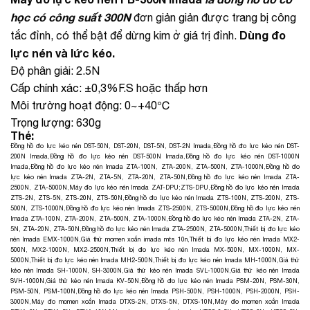
học có công suất 300N
đơn giản giản được trang bị công
Dùng đo
tắc đỉnh, có thể bật để dừng kim ở giá trị đỉnh.
lực nén và lức kéo.
Độ phân giải: 2.5N
Cấp chính xác: ±0,3%F.S hoặc thấp hơn
Môi trường hoạt động: 0~+40℃
Trọng lượng: 630g
Thẻ:
Đồng hồ đo lực kéo nén DST-50N, DST-20N, DST-5N, DST-2N Imada
,
Đồng hồ đo lực kéo nén DST-
200N Imada
,
Đồng hồ đo lực kéo nén DST-500N Imada
,
Đồng hồ đo lực kéo nén DST-1000N
Imada
,
Đồng hồ đo lực kéo nén Imada ZTA-100N, ZTA-200N, ZTA-500N, ZTA-1000N
,
Đồng hồ đo
lực kéo nén Imada ZTA-2N, ZTA-5N, ZTA-20N, ZTA-50N
,
Đồng hồ đo lực kéo nén Imada ZTA-
2500N, ZTA-5000N
,
Máy đo lực kéo nén Imada ZAT-DPU;ZTS-DPU
,
Đồng hồ đo lực kéo nén Imada
ZTS-2N, ZTS-5N, ZTS-20N, ZTS-50N
,
Đồng hồ đo lực kéo nén Imada ZTS-100N, ZTS-200N, ZTS-
500N, ZTS-1000N
,
Đồng hồ đo lực kéo nén Imada ZTS-2500N, ZTS-5000N
,
Đồng hồ đo lực kéo nén
Imada ZTA-100N, ZTA-200N, ZTA-500N, ZTA-1000N
,
Đồng hồ đo lực kéo nén Imada ZTA-2N, ZTA-
5N, ZTA-20N, ZTA-50N
,
Đồng hồ đo lực kéo nén Imada ZTA-2500N, ZTA-5000N
,
Thiết bị đo lực kéo
nén Imada EMX-1000N
,
Giá thử momen xoắn imada mts 10n
,
Thiết bị đo lực kéo nén Imada MX2-
500N, MX2-1000N, MX2-2500N
,
Thiết bị đo lực kéo nén Imada MX-500N, MX-1000N, MX-
5000N
,
Thiết bị đo lực kéo nén Imada MH2-500N
,
Thiết bị đo lực kéo nén Imada MH-1000N
,
Giá thử
kéo nén Imada SH-1000N, SH-3000N
,
Giá thử kéo nén Imada SVL-1000N
,
Giá thử kéo nén Imada
SVH-1000N
,
Giá thử kéo nén Imada KV-50N
,
Đồng hồ đo lực kéo nén Imada PSM-20N, PSM-30N,
PSM-50N, PSM-100N
,
Đồng hồ đo lực kéo nén Imada PSH-500N, PSH-1000N, PSH-2000N, PSH-
3000N
,
Máy đo momen xoắn Imada DTXS-2N, DTXS-5N, DTXS-10N
,
Máy đo momen xoắn Imada