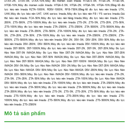
DTXA-2N, DTXA-5N, DTXA-10N
,
Máy đo momen xoắn Imada HTGS-0.5N, HTGS-2N, HTGS-5N,
HTGS-10N
,
Máy đo momen xoắn Imada HTGA-0.5N, HTGA-2N, HTGA-5N, HTGA-10N
,
Đồng hồ đo
lực kéo nén Imada RZTA-1000N, RDSV-1000N, RFB-750N
,
Đồng hồ đo lực kéo nén Imada UTK,
UKK
,
Máy đo lực kéo nén UKT, UKK series Imada
,
Máy đo lực kéo nén FB / FS series Imada
,
Giá
thử kéo nén Imada FCA-50N
,
Máy đo lực kéo nén hãng Imada,
Máy đo lực kéo nén Imada ZTS-
200N, ZTS-500N, ZTS-1000N
,
Máy đo lực kéo nén Imada ZTS-2N, ZTS-5N, ZTS-20N, ZTS-50N,
ZTS-100N
,
Máy đo lực kéo nén Imada ZTA-2500N, ZTS-2500N, ZTA-5000N, ZTS-5000N
,
Máy đo
lực kéo nén Imada ZTA-200N, ZTA-500N, ZTA-1000N
,
Máy đo lực kéo nén Imada ZTA-2N, ZTA-
5N, ZTA-20N, ZTA-50N, ZTA-100N
,
Máy đo lực kéo nén Imada ZTA-2500N, ZTS-2500N, ZTA-
5000N, ZTS-5000N
,
Máy đo lực kéo nén Imada DSV-2N, DSV-5N, DSV-20N, DSV-50N
,
Máy đo lực
kéo nén Imada DSV-200N, DSV-500N
,
Máy đo lực kéo nén Imada DSV-1000N
,
Máy đo lực kéo nén
Imada DST-500N, DST-1000N
,
Máy đo lực kéo nén Imada DST-2N, DST-5N, DST-20N
,
Máy Đo Lực
Kéo Nén DST-5N IMADA
;
Máy Đo Lực Kéo Nén DST-2N IMADA
;
Máy Đo Lực Kéo Nén DST-20N
IMADA
;
Máy Đo Lực Kéo Nén DST-50N IMADA
;
Máy Đo Lực Kéo Nén DST-200N IMADA
;
Máy Đo
Lực Kéo Nén DST-500N IMADA
;
Máy Đo Lực Kéo Nén DST-1000N IMADA
;
Máy Đo Lực Kéo Nén
IMADA DSV-5N
;
Máy Đo Lực Kéo Nén IMADA DSV-2N
;
Máy Đo Lực Kéo Nén DST-20N IMADA
;
Máy
Đo Lực Kéo Nén IMADA DSV-50N
;
Máy Đo Lực Kéo Nén IMADA DSV-200N
;
Máy Đo Lực Kéo Nén
IMADA DSV-500N
;
Máy Đo Lực Kéo Nén IMADA DSV-1000N
;
Máy đo lực kéo nén Imada ZTA-2N,
ZTA-5N, ZTA-20N, ZTA-50N
;
Máy đo lực kéo nén Imada ZTA-100N
;
Máy Đo Lực Kéo Nén IMADA
DSV-500N
;
Máy đo lực kéo nén Imada ZTA-1000N
;
Máy đo lực kéo nén Imada ZTA-2500N
;
Máy đo
lực kéo nén Imada ZTA-500N
;
Máy đo lực kéo nén Imada ZTA-5000N
;
Máy đo lực kéo nén Imada
ZTA-200N
;
Máy đo lực kéo nén Imada ZTS-2N, ZTS-5N, ZTS-20N, ZTS-50N
;
Máy đo lực kéo nén
Imada ZTS-100N
;
Máy đo lực kéo nén Imada ZTS-200N
;
Máy đo lực kéo nén Imada ZTS-
1000N
;
Máy đo lực kéo nén Imada ZTS-500N
;
Máy đo lực kéo nén Imada ZTS-5000N
;
Máy đo lực
kéo nén Imada ZTS-2500N
Mô tả sản phẩm