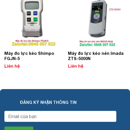
Add to
Add to
Wishlist
Wishlist
Máy đo lực kéo Shimpo
Máy đo lực kéo nén Imada
FGJN-5
ZTS-5000N
Liên hệ
Liên hệ
ĐĂNG KÝ NHẬN THÔNG TIN