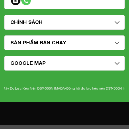
CHÍNH SÁCH
SẢN PHẨM BÁN CHẠY
GOOGLE MAP
o Lực Kéo Nén DST-500N IMADA-
Đồng hồ đo lực kéo nén DST-500N Imada
-Nhi