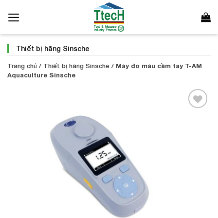
Bỏ
qua
nội
dung
Thiết bị hãng Sinsche
Trang chủ
/
Thiết bị hãng Sinsche
/
Máy đo màu cầm tay T-AM
Aquaculture Sinsche
Add to
Wishlist