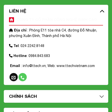
LIÊN HỆ
CÔNG TY CỔ PHẦN CÔNG NGHỆ ĐỈNH CAO
Địa chỉ
: Phòng E11 tòa nhà C4, đường Đỗ Nhuận,
phường Xuân Đỉnh, Thành phố Hà Nội
Tel
: 024 2242.8148
Hotline
: 0984.843.683
Email
: info@ttech.vn; Web:
www.ttechvietnam.com
CHÍNH SÁCH