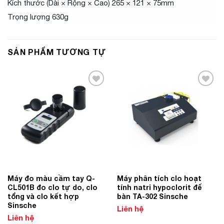
Kích thước (Dài × Rộng × Cao) 265 × 121 × 75mm
Trọng lượng 630g
SẢN PHẨM TƯƠNG TỰ
Add to
Add to
Wishlist
Wishlist
Máy đo màu cầm tay Q-
Máy phân tích clo hoạt
CL501B đo clo tự do, clo
tính natri hypoclorit để
tổng và clo kết hợp
bàn TA-302 Sinsche
Sinsche
Liên hệ
Liên hệ