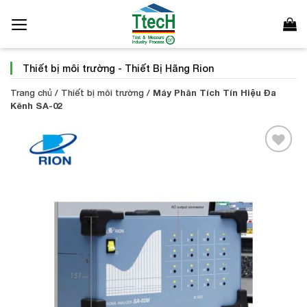
Bỏ
qua
nội
dung
Thiết bị môi trường
-
Thiết Bị Hãng Rion
Trang chủ
/
Thiết bị môi trường
/
Máy Phân Tích Tín Hiệu Đa
Kênh SA-02
Add to
Wishlist