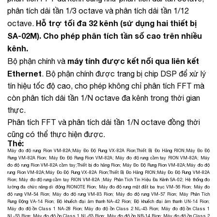
phân tích dải tần 1/3 octave và phân tích dải tần 1/12
Hỗ trợ tối đa 32 kênh (sử dụng hai thiết bị
octave.
SA-02M).
Cho phép phân tích tần số cao trên nhiều
kênh.
máy tính được kết nối qua liên kết
Bộ phận chính và
Ethernet
. Bộ phận chính được trang bị chip DSP để xử lý
tín hiệu tốc độ cao, cho phép không chỉ phân tích FFT mà
còn phân tích dải tần 1/N octave đa kênh trong thời gian
thực.
Phân tích FFT và phân tích dải tần 1/N octave đồng thời
cũng có thể thực hiện được.
Thẻ:
Máy đo độ rung Rion VM-82A
;
Máy Đo Độ Rung VX-82A Rion
;
Thiết Bị Đo Hãng RION
;
Máy Đo Độ
Rung VM-82A Rion
;
Máy Đo Độ Rung Rion VM-82A
;
Máy đo độ rung cầm tay RION VM-82A
;
Máy
đo độ rung Rion VM-82A cầm tay
;
Thiết bị đo hãng Rion
;
Máy Đo Độ Rung Rion VM-82A
;
Máy đo độ
rung Rion VM-82A
;
Máy Đo Độ Rung VX-82A Rion
;
Thiết Bị Đo Hãng RION
;
Máy Đo Độ Rung VM-82A
Rion
;
Máy đo độ rung cầm tay RION VM-82A
;
Máy Phân Tích Tín Hiệu Đa Kênh SA-02
;
Hệ thống đo
lường đa chức năng di động RIONOTE Rion
;
Máy đo độ rung mặt đất ba trục VM-56 Rion
;
Máy đo
độ rung VM-54 Rion
;
Máy đo độ rung VM-83 Rion
;
Máy đo độ rung VM-57 Rion
;
Máy Phân Tích
Rung Động VA-14 Rion
;
Bộ khuếch đại âm thanh NA-42 Rion
;
Bộ khuếch đại âm thanh UN-14 Rion
;
Máy đo độ ồn Class 1 NA-28 Rion
;
Máy đo độ ồn Class 2 NL-43 Rion
;
Máy đo độ ồn Class 1
NL-53 Rion
;
Máy đo độ ồn Class 1 NL-63 Rion
;
Máy đo độ ồn NB-14 Rion
;
Máy đo độ ồn Class 2