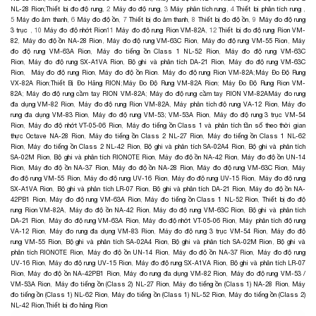
NL-28 Rion;
Thiết bị đo độ rung
, 2
Máy đo độ rung
, 3
Máy phân tích rung
, 4
Thiết bị phân tích rung
,
5
Máy đo âm thanh
, 6
Máy đo độ ồn
, 7
Thiết bị đo âm thanh
, 8
Thiết bị đo độ ồn
, 9
Máy đo độ rung
3 trục
, 10
Máy đo độ nhớt Rion
11
Máy đo độ rung Rion VM-82A
, 12
Thiết bị đo độ rung Rion VM-
82
,
Máy đo độ ồn NA-28 Rion
,
Máy đo độ rung VM-63C Rion
,
Máy đo độ rung VM-55 Rion
,
Máy
đo độ rung VM-63A Rion
,
Máy đo tiếng ồn Class 1 NL-52 Rion
,
Máy đo độ rung VM-63C
Rion
,
Máy đo độ rung SX-A1VA Rion
,
Bộ ghi và phân tích DA-21 Rion
,
Máy đo độ rung VM-63C
Rion
,
Máy đo độ rung Rion
,
Máy đo độ ồn Rion
.
Máy đo độ rung Rion VM-82A
;
Máy Đo Độ Rung
VX-82A Rion
;
Thiết Bị Đo Hãng RION
;
Máy Đo Độ Rung VM-82A Rion
;
Máy Đo Độ Rung Rion VM-
82A
;
Máy đo độ rung cầm tay RION VM-82A
;
Máy đo độ rung cầm tay RION VM-82A
Máy đo rung
đa dụng VM-82 Rion
,
Máy đo độ rung Rion VM-82A
,
Máy phân tích độ rung VA-12 Rion
,
Máy đo
rung đa dụng VM-83 Rion
,
Máy đo độ rung VM-53; VM-53A Rion
,
Máy đo độ rung 3 trục VM-54
Rion
,
Máy đo độ nhớt VT-05-06 Rion
,
Máy đo tiếng ồn Class 1 và phân tích tần số theo thời gian
thực Octave NA-28 Rion
,
Máy đo tiếng ồn Class 2 NL-27 Rion
,
Máy đo tiếng ồn Class 1 NL-62
Rion
,
Máy đo tiếng ồn Class 2 NL-42 Rion
,
Bộ ghi và phân tích SA-02A4 Rion
,
Bộ ghi và phân tích
SA-02M Rion
,
Bộ ghi và phân tích RIONOTE Rion
,
Máy đo độ ồn NA-42 Rion
,
Máy đo độ ồn UN-14
Rion
,
Máy đo độ ồn NA-37 Rion
,
Máy đo độ ồn NA-28 Rion
,
Máy đo độ rung VM-63C Rion
,
Máy
đo độ rung VM-55 Rion
,
Máy đo độ rung UV-16 Rion
,
Máy đo độ rung UV-15 Rion
,
Máy đo độ rung
SX-A1VA Rion
,
Bộ ghi và phân tích LR-07 Rion
,
Bộ ghi và phân tích DA-21 Rion
,
Máy đo độ ồn NA-
42PB1 Rion
,
Máy đo độ rung VM-63A Rion
,
Máy đo tiếng ồn Class 1 NL-52 Rion
,
Thiết bị đo độ
rung Rion VM-82A
,
Máy đo độ ồn NA-42 Rion
,
Máy đo độ rung VM-63C Rion
,
Bộ ghi và phân tích
DA-21 Rion
,
Máy đo độ rung VM-63A Rion
,
Máy đo độ nhớt VT-05-06 Rion
,
Máy phân tích độ rung
VA-12 Rion
,
Máy đo rung đa dụng VM-83 Rion
,
Máy đo độ rung 3 trục VM-54 Rion
,
Máy đo độ
rung VM-55 Rion
,
Bộ ghi và phân tích SA-02A4 Rion
,
Bộ ghi và phân tích SA-02M Rion
,
Bộ ghi và
phân tích RIONOTE Rion
,
Máy đo độ ồn UN-14 Rion
,
Máy đo độ ồn NA-37 Rion
,
Máy đo độ rung
UV-16 Rion
,
Máy đo độ rung UV-15 Rion
,
Máy đo độ rung SX-A1VA Rion
,
Bộ ghi và phân tích LR-07
Rion
,
Máy đo độ ồn NA-42PB1 Rion
,
Máy đo rung đa dụng VM-82 Rion
,
Máy đo độ rung VM-53 /
VM-53A Rion
,
Máy đo tiếng ồn (Class 2) NL-27 Rion
,
Máy đo tiếng ồn (Class 1) NA-28 Rion
,
Máy
đo tiếng ồn (Class 1) NL-62 Rion
,
Máy đo tiếng ồn (Class 1) NL-52 Rion
,
Máy đo tiếng ồn (Class 2)
NL-42 Rion
,
Thiết bị đo hãng Rion