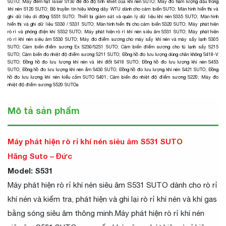
SUTO
;
Máy đếm hạt laser S130 để đo độ tinh khiết của khí nén SUTO
;
Máy đo hàm lượng dầu trong
khí nén S120 SUTO
;
Bộ truyền tín hiệu không dây WTU dành cho cảm biến SUTO
;
Màn hình hiển thị và
ghi dữ liệu di động S551 SUTO
;
Thiết bị giám sát và quản lý dữ liệu khí nén S335 SUTO
;
Màn hình
hiển thị và ghi dữ liệu S330 / S331 SUTO
;
Màn hình hiển thị cho cảm biến S320 SUTO
;
Máy phát hiện
rò rỉ và phóng điện khí S532 SUTO
;
Máy phát hiện rò rỉ khí nén siêu âm S531 SUTO
;
Máy phát hiện
rò rỉ khí nén siêu âm S530 SUTO
;
Máy đo điểm sương cho máy sấy khí nén và máy sấy lạnh S305
SUTO
;
Cảm biến điểm sương Ex S230/S231 SUTO
;
Cảm biến điểm sương cho tủ lạnh sấy S215
SUTO
;
Cảm biến đo nhiệt độ điểm sương S211 SUTO
;
Đồng hồ đo lưu lượng dùng chân không S418-V
SUTO
;
Đồng hồ đo lưu lượng khí nén và khí đốt S418 SUTO
;
Đồng hồ đo lưu lượng khí nén S453
SUTO
;
Đồng hồ đo lưu lượng khí nén ẩm S430 SUTO
;
Đồng hồ đo lưu lượng khí nén S421 SUTO
;
Đồng
hồ đo lưu lượng khí nén kiểu cắm SUTO S401
;
Cảm biến đo nhiệt độ điểm sương S220
;
Máy đo
nhiệt độ điểm sương S520 SUTO
a
Mô tả sản phẩm
Máy phát hiện rò rỉ khí nén siêu âm S531 SUTO
Hãng Suto – Đức
Model: S531
Máy phát hiện rò rỉ khí nén siêu âm S531 SUTO dành cho rò rỉ
khí nén và kiểm tra, phát hiện và ghi lại rò rỉ khí nén và khí gas
bằng sóng siêu âm thông minh.Máy phát hiện rò rỉ khí nén