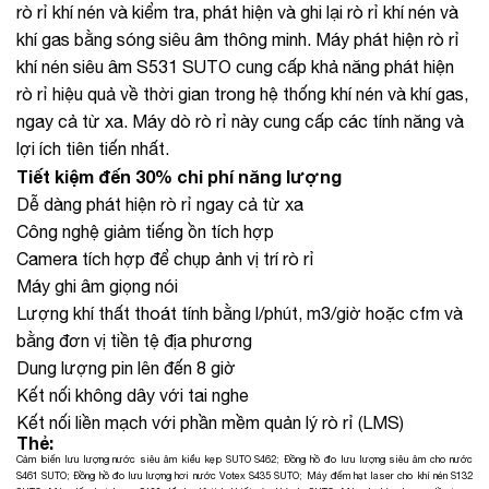
rò rỉ khí nén và kiểm tra, phát hiện và ghi lại rò rỉ khí nén và
khí gas bằng sóng siêu âm thông minh. Máy phát hiện rò rỉ
khí nén siêu âm S531 SUTO cung cấp khả năng phát hiện
rò rỉ hiệu quả về thời gian trong hệ thống khí nén và khí gas,
ngay cả từ xa. Máy dò rò rỉ này cung cấp các tính năng và
lợi ích tiên tiến nhất.
Tiết kiệm đến 30% chi phí năng lượng
Dễ dàng phát hiện rò rỉ ngay cả từ xa
Công nghệ giảm tiếng ồn tích hợp
Camera tích hợp để chụp ảnh vị trí rò rỉ
Máy ghi âm giọng nói
Lượng khí thất thoát tính bằng l/phút, m3/giờ hoặc cfm và
bằng đơn vị tiền tệ địa phương
Dung lượng pin lên đến 8 giờ
Kết nối không dây với tai nghe
Kết nối liền mạch với phần mềm quản lý rò rỉ (LMS)
Thẻ:
Cảm biến lưu lượng nước siêu âm kiểu kẹp SUTO S462
;
Đồng hồ đo lưu lượng siêu âm cho nước
S461 SUTO
;
Đồng hồ đo lưu lượng hơi nước Votex S435 SUTO
;
Máy đếm hạt laser cho khí nén S132