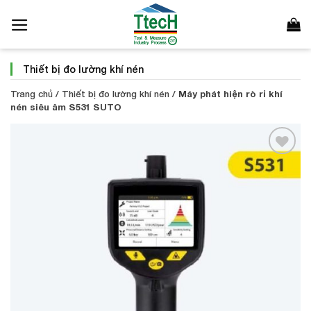
Bỏ
qua
nội
dung
Thiết bị đo lường khí nén
Trang chủ
/
Thiết bị đo lường khí nén
/
Máy phát hiện rò rỉ khí
nén siêu âm S531 SUTO
Add to
Wishlist