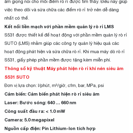
âm giọng nói cho mỗi điểm rò rỉ được tìm thấy. Điều này giúp
việc theo dõi và sửa chữa các điểm rò rỉ trở nên dễ dàng
nhất có thể.
Kết nối liền mạch với phần mềm quản lý rò rỉ LMS
S531 được thiết kế để hoạt động với phần mềm quản lý rò rỉ
SUTO (LMS) nhằm giúp các công ty quản lý hiệu quả các
hoạt động phát hiện và sửa chữa rò rỉ. Khi mua máy dò rò rỉ
S531, giấy phép phần mềm được tặng kèm miễn phí.
Thông số kỹ thuật Máy phát hiện rò rỉ khí nén siêu âm
S531 SUTO
Đơn vị lựa chọn: l/phút, m³/giờ, cfm, bar, MPa, psi
Cảm biến: Cảm biến phát hiện rò rỉ siêu âm
Laser: Bước sóng: 640 … 660 nm
Công suất đầu ra: < 1.0 mW
Camera: 5.0 megapixel
Nguồn cấp điện: Pin Lithium-Ion tích hợp