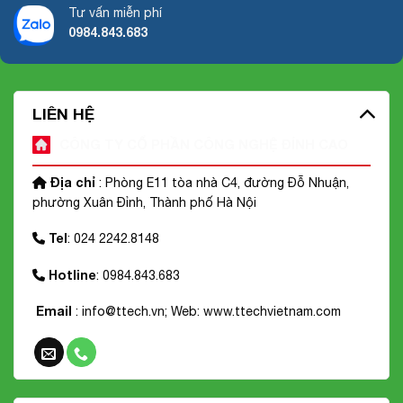
Tư vấn miễn phí
0984.843.683
LIÊN HỆ
CÔNG TY CỔ PHẦN CÔNG NGHỆ ĐỈNH CAO
Địa chỉ
: Phòng E11 tòa nhà C4, đường Đỗ Nhuận,
phường Xuân Đỉnh, Thành phố Hà Nội
Tel
: 024 2242.8148
Hotline
: 0984.843.683
Email
: info@ttech.vn; Web:
www.ttechvietnam.com