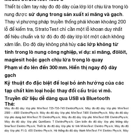
Thiết bị cầm tay này đo độ dày của lớp lót chịu lửa trong lò
sử dụng trong sản xuất xi măng và gạch
nung được
.
Thay vì phương pháp truyền thống phải khoan khoảng 200
lỗ để kiểm tra, StratoTest chỉ cần một lỗ khoan duy nhất
để hiệu chuẩn và từ đó đo độ dày lớp lót một cách không
các lớp không từ
xâm lấn. Đo độ dày không phá hủy
tính trong lò nung công nghiệp, ví dụ: xi măng, đôlôit,
magiesit hoặc gạch chịu lửa trong lò quay
Phạm vi đo lên đến 300 mm.
Hiển thị ngay độ dày
gạch
Kỹ thuật đo đặc biệt để loại bỏ ảnh hưởng của các
tạp chất kim loại hoặc thay đổi cấu trúc vi mô.
Truyền dữ liệu dễ dàng qua USB và Bluetooth
Thẻ:
Máy đo độ dày lớp phủ MiniTest 725-735-745 ElektroPhysik
;
Máy đo độ dày lớp phủ MiniTest
2500 – 4500 ElektroPhysik
;
Máy đo độ dày lớp phủ MiniTest 7400 ElektroPhysik
;
Máy đo độ dày
lớp phủ dạng bút MiniTest 70 ElektroPhysik
;
Máy đo độ dày lớp phủ MiniTest 650 ElektroPhysik
;
Máy đo độ dày lớp phủ QuintSonic T ElektroPhysik
;
Cảm biến đo độ dày lớp phủ không dây
SmarTest Elektro Physik
;
Thiết bị đo độ dày lớp phủ từ tính MikroTest Elektro Physik
;
Máy đo độ
dày lớp phủ P.I.G. 455 Elektro Physik
;
Hệ thống đo độ dày thành MiniTest FH Elektro Physik
;
Máy