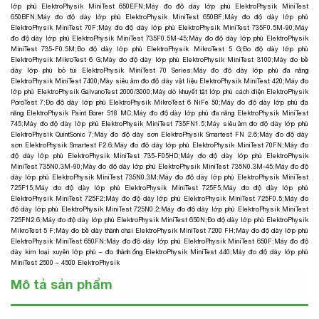
lớp phủ ElektroPhysik MiniTest 650EFN
;
Máy đo độ dày lớp phủ ElektroPhysik MiniTest
650BFN
;
Máy đo độ dày lớp phủ ElektroPhysik MiniTest 650BF
;
Máy đo độ dày lớp phủ
ElektroPhysik MiniTest 70F
;
Máy đo độ dày lớp phủ ElektroPhysik MiniTest 735F0.5M-90
;
Máy
đo độ dày lớp phủ ElektroPhysik MiniTest 735F0.5M-45
;
Máy đo độ dày lớp phủ ElektroPhysik
MiniTest 735-F0.5M
;
Đo độ dày lớp phủ ElektroPhysik MikroTest 5 G
;
Đo độ dày lớp phủ
ElektroPhysik MikroTest 6 G
;
Máy đo độ dày lớp phủ ElektroPhysik MiniTest 3100
;
Máy đo bề
dày lớp phủ bỏ túi ElektroPhysik MiniTest 70 Series
;
Máy đo độ dày lớp phủ đa năng
ElektroPhysik MiniTest 7400
;
Máy siêu âm đo độ dày vật liệu ElektroPhysik MiniTest 420
;
Máy đo
lớp phủ ElektroPhysik GalvanoTest 2000/3000
;
Máy dò khuyết tật lớp phủ cách điện ElektroPhysik
PoroTest 7
;
Đo độ dày lớp phủ ElektroPhysik MikroTest 6 NiFe 50
;
Máy đo độ dày lớp phủ đa
năng ElektroPhysik Paint Borer 518 MC
;
Máy đo độ dày lớp phủ đa năng ElektroPhysik MiniTest
745
;
Máy đo độ dày lớp phủ ElektroPhysik MiniTest 735FN1.5
;
Máy siêu âm đo độ dày lớp phủ
ElektroPhysik QuintSonic 7
;
Máy đo độ dày sơn ElektroPhysik Smartest FN 2.6
;
Máy đo độ dày
sơn ElektroPhysik Smartest F2.6
;
Máy đo độ dày lớp phủ ElektroPhysik MiniTest 70FN
;
Máy đo
độ dày lớp phủ ElektroPhysik MiniTest 735-F05HD
;
Máy đo độ dày lớp phủ ElektroPhysik
MiniTest 735N0.3M-90
;
Máy đo độ dày lớp phủ ElektroPhysik MiniTest 735N0.3M-45
;
Máy đo độ
dày lớp phủ ElektroPhysik MiniTest 735N0.3M
;
Máy đo độ dày lớp phủ ElektroPhysik MiniTest
725F15
;
Máy đo độ dày lớp phủ ElektroPhysik MiniTest 725F5
;
Máy đo độ dày lớp phủ
ElektroPhysik MiniTest 725F2
;
Máy đo độ dày lớp phủ ElektroPhysik MiniTest 725F0.5
;
Máy đo
độ dày lớp phủ ElektroPhysik MiniTest 725N0.2
;
Máy đo độ dày lớp phủ ElektroPhysik MiniTest
725FN2.6
;
Máy đo độ dày lớp phủ ElektroPhysik MiniTest 650N
;
Đo độ dày lớp phủ ElektroPhysik
MikroTest 5 F
;
Máy đo bề dày thành chai ElektroPhysik MiniTest 7200 FH
;
Máy đo độ dày lớp phủ
ElektroPhysik MiniTest 650FN
;
Máy đo độ dày lớp phủ ElektroPhysik MiniTest 650F
;
Máy đo độ
dày kim loại xuyên lớp phủ – đo thành ống ElektroPhysik MiniTest 440
;
Máy đo độ dày lớp phủ
MiniTest 2500 – 4500 ElektroPhysik
Mô tả sản phẩm