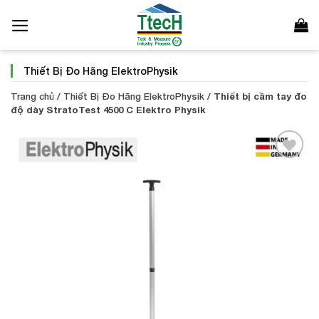
Bỏ
qua
nội
dung
Thiết Bị Đo Hãng ElektroPhysik
Trang chủ
/
Thiết Bị Đo Hãng ElektroPhysik
/
Thiết bị cầm tay đo
độ dày StratoTest 4500 C Elektro Physik
Add to
Wishlist