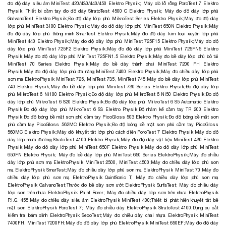
đo độ dày siêu âm MiniTest 420/430/440/450 Elektro Physik
;
Máy dò lỗ rỗng PoroTest 7 Elektro
Physik
;
Thiết bị cầm tay đo độ dày StratoTest 4500 C Elektro Physik
;
Máy đo độ dày lớp phủ
GalvanoTest Elektro Physik;
Đo độ dày lớp phủ MikroTest Series Elektro Physik
;
Máy đo độ dày
lớp phủ MiniTest 3100 Elektro Physik
;
Máy đo độ dày lớp phủ MiniTest 650N Elektro Physik
;
Máy
đo độ dày lớp phủ thông minh SmarTest Elektro Physik
;
Máy đo độ dày kim loại xuyên lớp phủ
MiniTest 440 Elektro Physik
;
Máy đo độ dày lớp phủ MiniTest 725F15 Elektro Physik
;
Máy đo độ
dày lớp phủ MiniTest 725F2 Elektro Physik
;
Máy đo độ dày lớp phủ MiniTest 725FN5 Elektro
Physik
;
Máy đo độ dày lớp phủ MiniTest 725FN1.5 Elektro Physik
;
Máy đo bề dày lớp phủ bỏ túi
MiniTest 70 Series Elektro Physik
;
Máy đo bề dày thành chai MiniTest 7200 FH Elektro
Physik
;
Máy đo độ dày lớp phủ đa năng MiniTest 7400 Elektro Physik
;
Máy đo chiều dày lớp phủ
sơn mạ ElektroPhysik MiniTest 725, MiniTest 735, MiniTest 745
;
Máy đo bề dày lớp phủ MiniTest
740 Elektro Physik
;
Máy đo bề dày lớp phủ MiniTest 730 Series Elektro Physik
;
Đo độ dày lớp
phủ MikroTest 6 Ni100 Elektro Physik
;
Đo độ dày lớp phủ MikroTest 6 Ni50 Elektro Physik
;
Đo độ
dày lớp phủ MikroTest 6 S20 Elektro Physik
;
Đo độ dày lớp phủ MikroTest 6 S5 Automatic Elektro
Physik
;
Đo độ dày lớp phủ MikroTest 6 S3 Elektro Physik
;
Độ nhám kế cầm tay TR 200 Elektro
Physik
;
Đo độ bóng bề mặt sơn phủ cầm tay PicoGloss 503 Elektro Physik
;
Đo độ bóng bề mặt sơn
phủ cầm tay PicoGloss 562MC Elektro Physik
;
Đo độ bóng bề mặt sơn phủ cầm tay PicoGloss
560MC Elektro Physik
;
Máy dò khuyết tật lớp phủ cách điện PoroTest 7 Elektro Physik
;
Máy đo độ
dày lớp nhựa đường StratoTest 4100 Elektro Physik
;
Máy đo độ dày vật liệu MiniTest 430 Elektro
Physik
;
Máy đo độ dày lớp phủ MiniTest 650F Elektro Physik
;
Máy đo độ dày lớp phủ MiniTest
650FN Elektro Physik
;
Máy đo bề dày lớp phủ MiniTest 650 Series ElektroPhysik
;
Máy đo chiều
dày lớp phủ sơn mạ ElektroPhysik MiniTest 2500, MiniTest 4500
;
Máy đo chiều dày lớp phủ sơn
mạ ElektroPhysik SmarTest
;
Máy đo chiều dày lớp phủ sơn mạ ElektroPhysik MiniTest 70
;
Máy đo
chiều dày lớp phủ sơn mạ ElektroPhysik QuintSonic T
;
Máy đo chiều dày lớp phủ sơn mạ
ElektroPhysik GalvanoTest
;
Thước đo bề dày sơn ướt ElektroPhysik SurfaTest
;
Máy đo chiều dày
lớp sơn trên nhựa ElektroPhysik Paint Borer
;
Máy đo chiều dày lớp sơn trên nhựa ElektroPhysik
P.I.G. 455
;
Máy đo chiều dày siêu âm ElektroPhysik MiniTest 400
;
Thiết bị phát hiện khuyết tật bề
mặt sơn ElektroPhysik PoroTest 7
;
Máy đo chiều dày ElektroPhysik StratoTest 4100
;
Dụng cụ cắt
kiểm tra bám dính ElektroPhysik SecoTest
;
Máy đo chiều dày chai nhựa ElektroPhysik MiniTest
7400FH, MiniTest 7200FH
;
Máy đo độ dày lớp phủ ElektroPhysik MiniTest 650EF
;
Máy đo độ dày