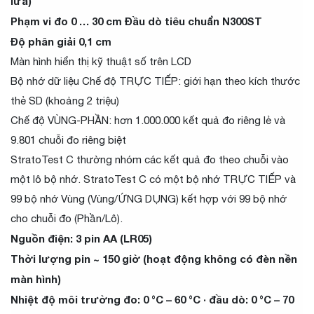
lửa)
Phạm vi đo 0 … 30 cm Đầu dò tiêu chuẩn N300ST
Độ phân giải 0,1 cm
Màn hình hiển thị kỹ thuật số trên LCD
Bộ nhớ dữ liệu Chế độ TRỰC TIẾP: giới hạn theo kích thước
thẻ SD (khoảng 2 triệu)
Chế độ VÙNG-PHẦN: hơn 1.000.000 kết quả đo riêng lẻ và
9.801 chuỗi đo riêng biệt
StratoTest C thường nhóm các kết quả đo theo chuỗi vào
một lô bộ nhớ. StratoTest C có một bộ nhớ TRỰC TIẾP và
99 bộ nhớ Vùng (Vùng/ỨNG DỤNG) kết hợp với 99 bộ nhớ
cho chuỗi đo (Phần/Lô).
Nguồn điện: 3 pin AA (LR05)
Thời lượng pin ~ 150 giờ (hoạt động không có đèn nền
màn hình)
Nhiệt độ môi trường đo: 0 °C – 60 °C · đầu dò: 0 °C – 70