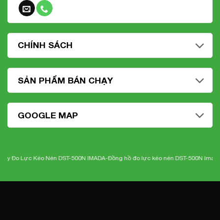
CHÍNH SÁCH
SẢN PHẨM BÁN CHẠY
GOOGLE MAP
ực Kéo Nén DST-500N IMADA-
Đồng hồ đo lực kéo nén DST-500N Imada
-Nhiệt k