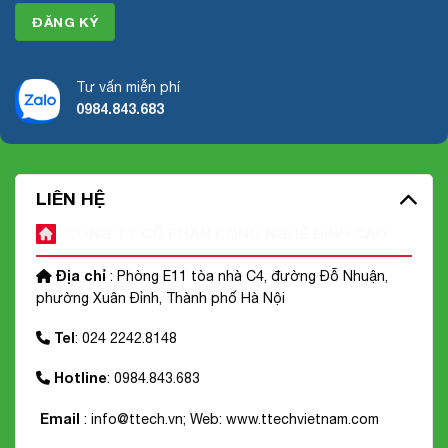
Tư vấn miễn phí
0984.843.683
LIÊN HỆ
CÔNG TY CỔ PHẦN CÔNG NGHỆ ĐỈNH CAO
Địa chỉ
: Phòng E11 tòa nhà C4, đường Đỗ Nhuận,
phường Xuân Đỉnh, Thành phố Hà Nội
Tel
: 024 2242.8148
Hotline
: 0984.843.683
Email
: info@ttech.vn; Web:
www.ttechvietnam.com