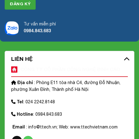
Tư vấn miễn phí
0984.843.683
LIÊN HỆ
CÔNG TY CỔ PHẦN CÔNG NGHỆ ĐỈNH CAO
Địa chỉ
: Phòng E11 tòa nhà C4, đường Đỗ Nhuận,
phường Xuân Đỉnh, Thành phố Hà Nội
Tel
: 024 2242.8148
Hotline
: 0984.843.683
Email
: info@ttech.vn; Web:
www.ttechvietnam.com