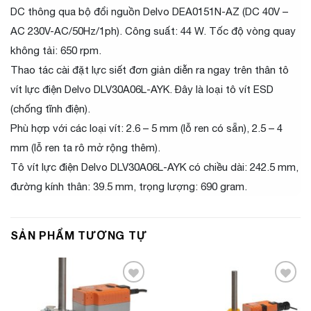
DC thông qua bộ đổi nguồn Delvo DEA0151N-AZ (DC 40V –
AC 230V-AC/50Hz/1ph). Công suất: 44 W. Tốc độ vòng quay
không tải: 650 rpm.
Thao tác cài đặt lực siết đơn giản diễn ra ngay trên thân tô
vít lực điện Delvo DLV30A06L-AYK. Đây là loại tô vít ESD
(chống tĩnh điện).
Phù hợp với các loại vít: 2.6 – 5 mm (lỗ ren có sẵn), 2.5 – 4
mm (lỗ ren ta rô mở rộng thêm).
Tô vít lực điện Delvo DLV30A06L-AYK có chiều dài: 242.5 mm,
đường kính thân: 39.5 mm, trọng lượng: 690 gram.
SẢN PHẨM TƯƠNG TỰ
Add to
Add to
Wishlist
Wishlist