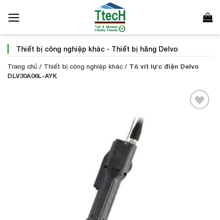
Bỏ
qua
nội
dung
Thiết bị công nghiệp khác
-
Thiết bị hãng Delvo
Trang chủ
/
Thiết bị công nghiệp khác
/
Tô vít lực điện Delvo
DLV30A06L-AYK
Add to
Wishlist