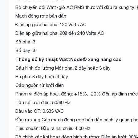
Bộ chuyển đổi Watt-giờ AC RMS thực với đầu ra xung tỷ lệ
Mạch đóng rơle bán dẫn
Điện áp giữa hai pha: 120 Volts AC
Điện áp giữa hai pha: 208 đến 240 Volts AC
Số pha: 3
Số dây: 3
Thông số kỹ thuật WattNode® xung nâng cao
Cấu hình đo lường Một pha: 2 dây hoặc 3 dây
Ba pha: 3 dây hoặc 4 dây
Cấp nguồn từ lưới điện
Phạm vi điện áp hoạt động: +15%, -20% điện áp định mức
Tần số lưới điện: 50/60 Hz
Đầu vào CT: 0.333 VAC
Đầu ra xung Các mạch đóng rơle bán dẫn cách ly quang học
Tiêu chuẩn: Đầu ra hai chiều 4.00 Hz
Độ chính xác khi hoạt động bình thường: Điện áp lưới: 8