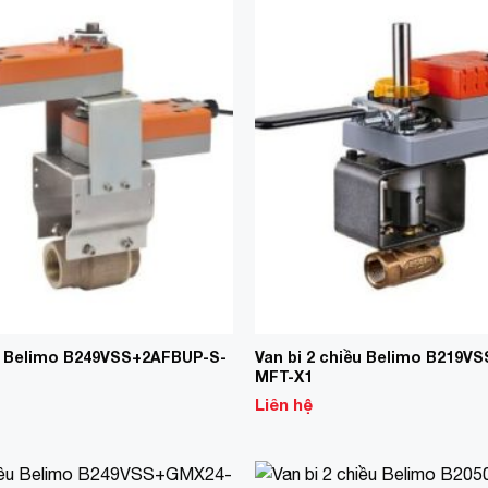
Add to
Wishlist
ều Belimo B249VSS+2AFBUP-S-
Van bi 2 chiều Belimo B219V
MFT-X1
Liên hệ