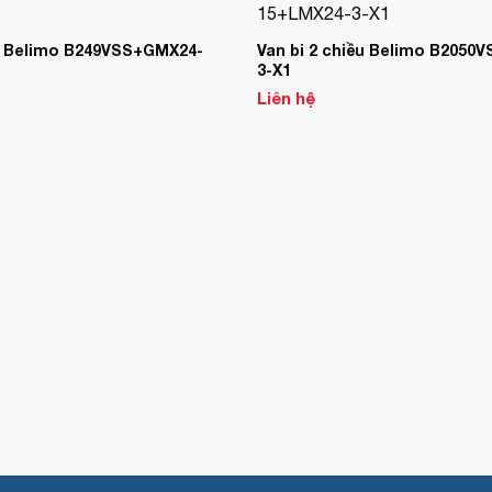
Add to
Wishlist
ều Belimo B249VSS+GMX24-
Van bi 2 chiều Belimo B2050
3-X1
Liên hệ