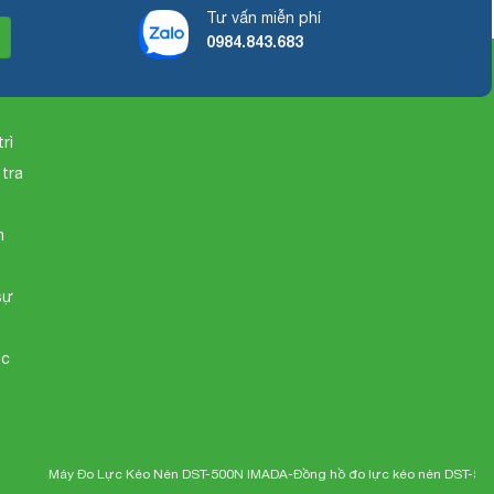
Tư vấn miễn phí
0984.843.683
rì
 tra
o
n
sự
ác
áy Đo Lực Kéo Nén DST-500N IMADA-
Đồng hồ đo lực kéo nén DST-500N Imada