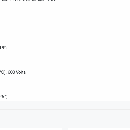
1°F)
G), 600 Volts
25″)