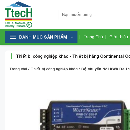
Bỏ
qua
Tìm
kiếm:
nội
dung
DANH MỤC SẢN PHẨM
Trang Chủ
Giới thiệu
Thiết bị công nghiệp khác
-
Thiết bị hãng Continental C
Trang chủ
/
Thiết bị công nghiệp khác
/
Bộ chuyển đổi kWh Delt