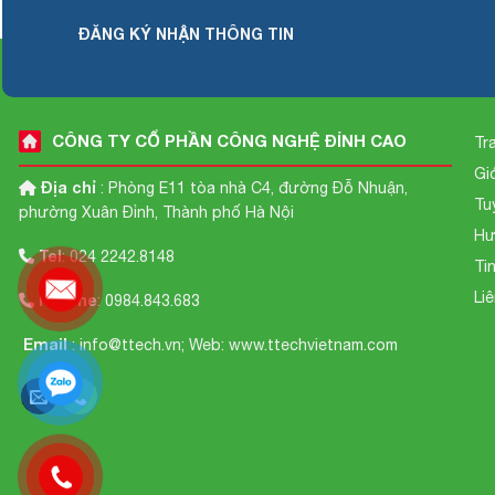
ĐĂNG KÝ NHẬN THÔNG TIN
CÔNG TY CỔ PHẦN CÔNG NGHỆ ĐỈNH CAO
Tr
Gi
Địa chỉ
: Phòng E11 tòa nhà C4, đường Đỗ Nhuận,
Tu
phường Xuân Đỉnh, Thành phố Hà Nội
Hư
Tel
: 024 2242.8148
Ti
Li
Hotline
: 0984.843.683
Email
: info@ttech.vn; Web:
www.ttechvietnam.com