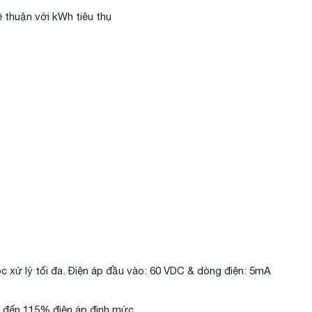
 thuận với kWh tiêu thụ
 xử lý tối đa. Điện áp đầu vào: 60 VDC & dòng điện: 5mA
0% đến 115% điện áp định mức