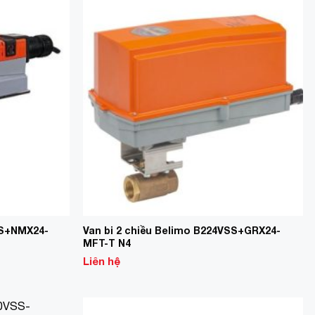
Add to
Add to
Wishlist
Wishlist
SS+NMX24-
Van bi 2 chiều Belimo B224VSS+GRX24-
MFT-T N4
Liên hệ