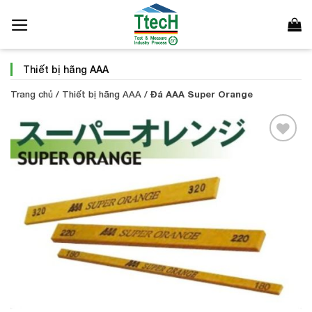
Bỏ
qua
nội
dung
Thiết bị hãng AAA
Trang chủ
/
Thiết bị hãng AAA
/
Đá AAA Super Orange
Add to
Wishlist