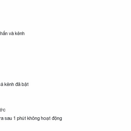
 nhắn và kênh
ả kênh đã bật
ước
tra sau
1 phút không hoạt động