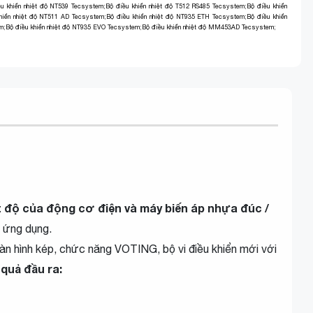
u khiển nhiệt độ NT539 Tecsystem
;
Bộ điều khiển nhiệt độ T512 RS485 Tecsystem
;
Bộ điều khiển
hiển nhiệt độ NT511 AD Tecsystem
;
Bộ điều khiển nhiệt độ NT935 ETH Tecsystem
;
Bộ điều khiển
em
;
Bộ điều khiển nhiệt độ NT935 EVO Tecsystem
;
Bộ điều khiển nhiệt độ MM453AD Tecsystem
;
t độ của động cơ điện và máy biến áp nhựa đúc /
u ứng dụng.
àn hình kép, chức năng VOTING, bộ vi điều khiển mới với
 quả đầu ra: