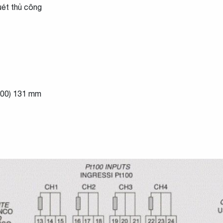
uét thủ công
3700) 131 mm