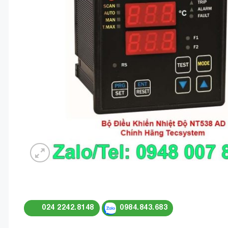
024 2242.8148
0984.843.683