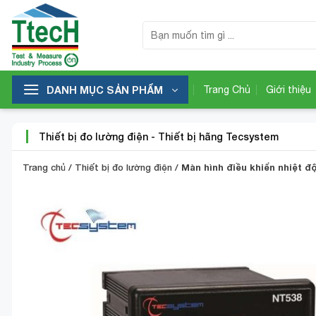
Bỏ
qua
Tìm
kiếm:
nội
dung
DANH MỤC SẢN PHẨM
Trang Chủ
Giới thiệu
Thiết bị đo lường điện
-
Thiết bị hãng Tecsystem
Trang chủ
/
Thiết bị đo lường điện
/
Màn hình điều khiển nhiệt 