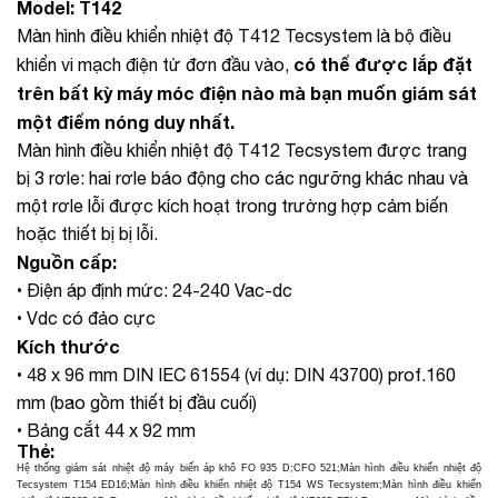
Model: T142
Màn hình điều khiển nhiệt độ T412 Tecsystem là bộ điều
có thể được lắp đặt
khiển vi mạch điện tử đơn đầu vào,
trên bất kỳ máy móc điện nào mà bạn muốn giám sát
một điểm nóng duy nhất.
Màn hình điều khiển nhiệt độ T412 Tecsystem được trang
bị 3 rơle: hai rơle báo động cho các ngưỡng khác nhau và
một rơle lỗi được kích hoạt trong trường hợp cảm biến
hoặc thiết bị bị lỗi.
Nguồn cấp:
• Điện áp định mức: 24-240 Vac-dc
• Vdc có đảo cực
Kích thước
• 48 x 96 mm DIN IEC 61554 (ví dụ: DIN 43700) prof.160
mm
(bao gồm thiết bị đầu cuối)
• Bảng cắt 44 x 92 mm
Thẻ:
Hệ thống giám sát nhiệt độ máy biến áp khô FO 935 D;CFO 521
;
Màn hình điều khiển nhiệt độ
Tecsystem T154 ED16
;
Màn hình điều khiển nhiệt độ T154 WS Tecsystem
;
Màn hình điều khiển