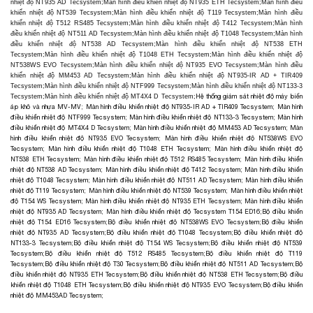
nhiệt độ NT935 AD Tecsystem
;
Màn hình điều khiển nhiệt độ NT935 ETH Tecsystem
;
Màn hình điều
khiển nhiệt độ NT539 Tecsystem
;
Màn hình điều khiển nhiệt độ T119 Tecsystem
;
Màn hình điều
khiển nhiệt độ T512 RS485 Tecsystem
;
Màn hình điều khiển nhiệt độ T412 Tecsystem
;
Màn hình
điều khiển nhiệt độ NT511 AD Tecsystem
;
Màn hình điều khiển nhiệt độ T1048 Tecsystem
;
Màn hình
điều khiển nhiệt độ NT538 AD Tecsystem
;
Màn hình điều khiển nhiệt độ NT538 ETH
Tecsystem
;
Màn hình điều khiển nhiệt độ T1048 ETH Tecsystem
;
Màn hình điều khiển nhiệt độ
NT538WS EVO Tecsystem
;
Màn hình điều khiển nhiệt độ NT935 EVO Tecsystem
;
Màn hình điều
khiển nhiệt độ MM453 AD Tecsystem
;
Màn hình điều khiển nhiệt độ NT935-IR AD + TIR409
Tecsystem
;
Màn hình điều khiển nhiệt độ NTF999 Tecsystem
;
Màn hình điều khiển nhiệt độ NT133-3
Hệ thống giám sát nhiệt độ máy biến
Tecsystem
;
Màn hình điều khiển nhiệt độ MT4X4 D Tecsystem;
áp khô và nhựa MV-MV
;
Màn hình điều khiển nhiệt độ NT935-IR AD + TIR409 Tecsystem
;
Màn hình
điều khiển nhiệt độ NTF999 Tecsystem
;
Màn hình điều khiển nhiệt độ NT133-3 Tecsystem
;
Màn hình
điều khiển nhiệt độ MT4X4 D Tecsystem
;
Màn hình điều khiển nhiệt độ MM453 AD Tecsystem
;
Màn
hình điều khiển nhiệt độ NT935 EVO Tecsystem
;
Màn hình điều khiển nhiệt độ NT538WS EVO
Tecsystem
;
Màn hình điều khiển nhiệt độ T1048 ETH Tecsystem
;
Màn hình điều khiển nhiệt độ
NT538 ETH Tecsystem
;
Màn hình điều khiển nhiệt độ T512 RS485 Tecsystem
;
Màn hình điều khiển
nhiệt độ NT538 AD Tecsystem
;
Màn hình điều khiển nhiệt độ T412 Tecsystem
;
Màn hình điều khiển
nhiệt độ T1048 Tecsystem
;
Màn hình điều khiển nhiệt độ NT511 AD Tecsystem
;
Màn hình điều khiển
nhiệt độ T119 Tecsystem
;
Màn hình điều khiển nhiệt độ NT539 Tecsystem
;
Màn hình điều khiển nhiệt
độ T154 WS Tecsystem
;
Màn hình điều khiển nhiệt độ NT935 ETH Tecsystem
;
Màn hình điều khiển
nhiệt độ NT935 AD Tecsystem
;
Màn hình điều khiển nhiệt độ Tecsystem T154 ED16;
Bộ điều khiển
nhiệt độ T154 ED16 Tecsystem
;
Bộ điều khiển nhiệt độ NT538WS EVO Tecsystem
;
Bộ điều khiển
nhiệt độ NT935 AD Tecsystem
;
Bộ điều khiển nhiệt độ T1048 Tecsystem
;
Bộ điều khiển nhiệt độ
NT133-3 Tecsystem
;
Bộ điều khiển nhiệt độ T154 WS Tecsystem
;
Bộ điều khiển nhiệt độ NT539
Tecsystem
;
Bộ điều khiển nhiệt độ T512 RS485 Tecsystem
;
Bộ điều khiển nhiệt độ T119
Tecsystem
;
Bộ điều khiển nhiệt độ T30 Tecsystem
;
Bộ điều khiển nhiệt độ NT511 AD Tecsystem
;
Bộ
điều khiển nhiệt độ NT935 ETH Tecsystem
;
Bộ điều khiển nhiệt độ NT538 ETH Tecsystem
;
Bộ điều
khiển nhiệt độ T1048 ETH Tecsystem
;
Bộ điều khiển nhiệt độ NT935 EVO Tecsystem
;
Bộ điều khiển
nhiệt độ MM453AD Tecsystem
;