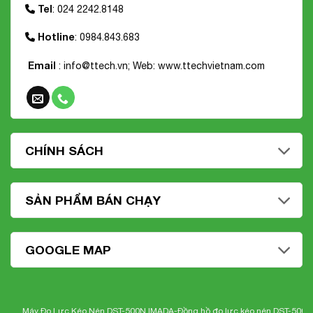
Tel
: 024 2242.8148
Hotline
: 0984.843.683
Email
: info@ttech.vn; Web:
www.ttechvietnam.com
CHÍNH SÁCH
SẢN PHẨM BÁN CHẠY
GOOGLE MAP
Máy Đo Lực Kéo Nén DST-500N IMADA-
Đồng hồ đo lực kéo nén DST-500N Imad