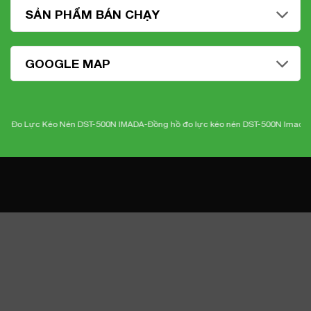
SẢN PHẨM BÁN CHẠY
GOOGLE MAP
ực Kéo Nén DST-500N IMADA-
Đồng hồ đo lực kéo nén DST-500N Imada
-Nhiệt 