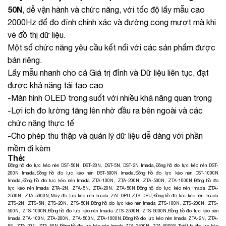
50N
, dễ vận hành và chức năng, với tốc độ lấy mẫu cao
2000Hz để đo đỉnh chính xác và đường cong mượt mà khi
vẽ đồ thị dữ liệu.
Một số chức năng yêu cầu kết nối với các sản phẩm được
bán riêng.
Lấy mẫu nhanh cho cả Giá trị đỉnh và Dữ liệu liên tục, đạt
được khả năng tái tạo cao
-Màn hình OLED trong suốt với nhiều khả năng quan trọng
-Lợi ích đo lường tăng lên nhờ đầu ra bên ngoài và các
chức năng thực tế
-Cho phép thu thập và quản lý dữ liệu dễ dàng với phần
mềm đi kèm
Thẻ:
Đồng hồ đo lực kéo nén DST-50N, DST-20N, DST-5N, DST-2N Imada
,
Đồng hồ đo lực kéo nén DST-
200N Imada
,
Đồng hồ đo lực kéo nén DST-500N Imada
,
Đồng hồ đo lực kéo nén DST-1000N
Imada
,
Đồng hồ đo lực kéo nén Imada ZTA-100N, ZTA-200N, ZTA-500N, ZTA-1000N
,
Đồng hồ đo
lực kéo nén Imada ZTA-2N, ZTA-5N, ZTA-20N, ZTA-50N
,
Đồng hồ đo lực kéo nén Imada ZTA-
2500N, ZTA-5000N
,
Máy đo lực kéo nén Imada ZAT-DPU;ZTS-DPU
,
Đồng hồ đo lực kéo nén Imada
ZTS-2N, ZTS-5N, ZTS-20N, ZTS-50N
,
Đồng hồ đo lực kéo nén Imada ZTS-100N, ZTS-200N, ZTS-
500N, ZTS-1000N
,
Đồng hồ đo lực kéo nén Imada ZTS-2500N, ZTS-5000N
,
Đồng hồ đo lực kéo nén
Imada ZTA-100N, ZTA-200N, ZTA-500N, ZTA-1000N
,
Đồng hồ đo lực kéo nén Imada ZTA-2N, ZTA-
5N, ZTA-20N, ZTA-50N
,
Đồng hồ đo lực kéo nén Imada ZTA-2500N, ZTA-5000N
,
Thiết bị đo lực kéo