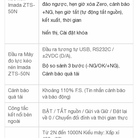
đảo ngược, hẹn giờ xóa Zero, cảnh báo
Imada ZTS-
50N
+NG, hẹn giờ tắt (tự động tắt nguồn),
kết xuất, thời gian
hiển thị, Cài đặt khóa
Đầu ra tương tự USB, RS232C /
Đầu ra Máy
±2VDC (D/A),
đo lực kéo
Bộ so sánh 3 bước (-NG/OK/+NG),
nén Imada
ZTS-50N
Cảnh báo quá tải
Cảnh báo
Khoảng 110% F.S. (Tin nhắn cảnh báo
quá tải
và báo động)
Công tắc
BẬT / TẮT nguồn / Gửi và Giữ / Đặt lại
kết nối bên
về 0 / Chuyển đổi đỉnh và thời gian thực
ngoài
Từ 2N đến 1000N Kiểu máy: Xấp xỉ