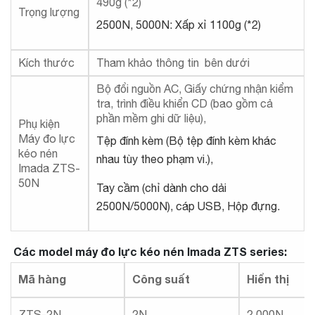
490g (*2)
Trọng lượng
2500N, 5000N: Xấp xỉ 1100g (*2)
Kích thước
Tham khảo thông tin bên dưới
Bộ đổi nguồn AC, Giấy chứng nhận kiểm
tra, trình điều khiển CD (bao gồm cả
phần mềm ghi dữ liệu),
Phụ kiện
Máy đo lực
Tệp đính kèm (Bộ tệp đính kèm khác
kéo nén
nhau tùy theo phạm vi.),
Imada ZTS-
50N
Tay cầm (chỉ dành cho dải
2500N/5000N), cáp USB, Hộp đựng.
Các model máy đo lực kéo nén Imada ZTS series:
Mã hàng
Công suất
Hiển thị
ZTS-2N
2N
2.000N