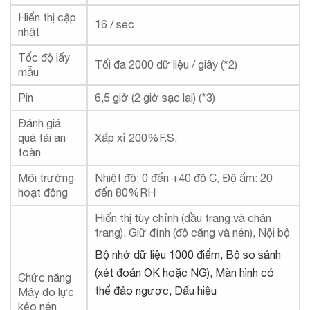
Hiển thị cập
16 / sec
nhật
Tốc độ lấy
Tối đa 2000 dữ liệu / giây (*2)
mẫu
Pin
6,5 giờ (2 giờ sạc lại) (*3)
Đánh giá
quá tải an
Xấp xỉ 200%F.S.
toàn
Môi trường
Nhiệt độ: 0 đến +40 độ C, Độ ẩm: 20
hoạt động
đến 80%RH
Hiển thị tùy chỉnh (đầu trang và chân
trang), Giữ đỉnh (độ căng và nén), Nội bộ
Bộ nhớ dữ liệu 1000 điểm, Bộ so sánh
(xét đoán OK hoặc NG), Màn hình có
Chức năng
thể đảo ngược, Dấu hiệu
Máy đo lực
kéo nén