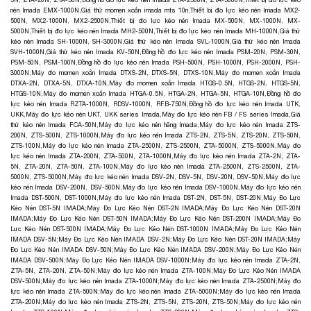
nén Imada EMX-1000N
,
Giá thử momen xoắn imada mts 10n
,
Thiết bị đo lực kéo nén Imada MX2-
500N, MX2-1000N, MX2-2500N
,
Thiết bị đo lực kéo nén Imada MX-500N, MX-1000N, MX-
5000N
,
Thiết bị đo lực kéo nén Imada MH2-500N
,
Thiết bị đo lực kéo nén Imada MH-1000N
,
Giá thử
kéo nén Imada SH-1000N, SH-3000N
,
Giá thử kéo nén Imada SVL-1000N
,
Giá thử kéo nén Imada
SVH-1000N
,
Giá thử kéo nén Imada KV-50N
,
Đồng hồ đo lực kéo nén Imada PSM-20N, PSM-30N,
PSM-50N, PSM-100N
,
Đồng hồ đo lực kéo nén Imada PSH-500N, PSH-1000N, PSH-2000N, PSH-
3000N
,
Máy đo momen xoắn Imada DTXS-2N, DTXS-5N, DTXS-10N
,
Máy đo momen xoắn Imada
DTXA-2N, DTXA-5N, DTXA-10N
,
Máy đo momen xoắn Imada HTGS-0.5N, HTGS-2N, HTGS-5N,
HTGS-10N
,
Máy đo momen xoắn Imada HTGA-0.5N, HTGA-2N, HTGA-5N, HTGA-10N
,
Đồng hồ đo
lực kéo nén Imada RZTA-1000N, RDSV-1000N, RFB-750N
,
Đồng hồ đo lực kéo nén Imada UTK,
UKK
,
Máy đo lực kéo nén UKT, UKK series Imada
,
Máy đo lực kéo nén FB / FS series Imada
,
Giá
thử kéo nén Imada FCA-50N
,
Máy đo lực kéo nén hãng Imada,
Máy đo lực kéo nén Imada ZTS-
200N, ZTS-500N, ZTS-1000N
,
Máy đo lực kéo nén Imada ZTS-2N, ZTS-5N, ZTS-20N, ZTS-50N,
ZTS-100N
,
Máy đo lực kéo nén Imada ZTA-2500N, ZTS-2500N, ZTA-5000N, ZTS-5000N
,
Máy đo
lực kéo nén Imada ZTA-200N, ZTA-500N, ZTA-1000N
,
Máy đo lực kéo nén Imada ZTA-2N, ZTA-
5N, ZTA-20N, ZTA-50N, ZTA-100N
,
Máy đo lực kéo nén Imada ZTA-2500N, ZTS-2500N, ZTA-
5000N, ZTS-5000N
,
Máy đo lực kéo nén Imada DSV-2N, DSV-5N, DSV-20N, DSV-50N
,
Máy đo lực
kéo nén Imada DSV-200N, DSV-500N
,
Máy đo lực kéo nén Imada DSV-1000N
,
Máy đo lực kéo nén
Imada DST-500N, DST-1000N
,
Máy đo lực kéo nén Imada DST-2N, DST-5N, DST-20N
,
Máy Đo Lực
Kéo Nén DST-5N IMADA
;
Máy Đo Lực Kéo Nén DST-2N IMADA
;
Máy Đo Lực Kéo Nén DST-20N
IMADA
;
Máy Đo Lực Kéo Nén DST-50N IMADA
;
Máy Đo Lực Kéo Nén DST-200N IMADA
;
Máy Đo
Lực Kéo Nén DST-500N IMADA
;
Máy Đo Lực Kéo Nén DST-1000N IMADA
;
Máy Đo Lực Kéo Nén
IMADA DSV-5N
;
Máy Đo Lực Kéo Nén IMADA DSV-2N
;
Máy Đo Lực Kéo Nén DST-20N IMADA
;
Máy
Đo Lực Kéo Nén IMADA DSV-50N
;
Máy Đo Lực Kéo Nén IMADA DSV-200N
;
Máy Đo Lực Kéo Nén
IMADA DSV-500N
;
Máy Đo Lực Kéo Nén IMADA DSV-1000N
;
Máy đo lực kéo nén Imada ZTA-2N,
ZTA-5N, ZTA-20N, ZTA-50N
;
Máy đo lực kéo nén Imada ZTA-100N
;
Máy Đo Lực Kéo Nén IMADA
DSV-500N
;
Máy đo lực kéo nén Imada ZTA-1000N
;
Máy đo lực kéo nén Imada ZTA-2500N
;
Máy đo
lực kéo nén Imada ZTA-500N
;
Máy đo lực kéo nén Imada ZTA-5000N
;
Máy đo lực kéo nén Imada
ZTA-200N
;
Máy đo lực kéo nén Imada ZTS-2N, ZTS-5N, ZTS-20N, ZTS-50N
;
Máy đo lực kéo nén