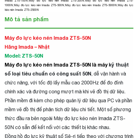
Imada ZTS-100N
;
Máy đo lực kéo nén Imada ZTS-200N
;
Máy đo lực kéo nén Imada ZTS-
1000N
;
Máy đo lực kéo nén Imada ZTS-500N
;
Máy đo lực kéo nén Imada ZTS-5000N
;
Máy đo lực
kéo nén Imada ZTS-2500N
Mô tả sản phẩm
Máy đo lực kéo nén Imada ZTS-50N
Hãng Imada – Nhật
Model: ZTS-50N
Máy đo lực kéo nén Imada ZTS-50N là máy
kỹ thuật
số loại tiêu chuẩn có công suất 50N
, dễ vận hành và
chức năng, với tốc độ lấy mẫu cao 2000Hz để đo đỉnh
chính xác và đường cong mượt mà khi vẽ đồ thị dữ liệu.
Phần mềm đi kèm cho phép quản lý dữ liệu qua PC và phần
mềm vẽ đồ thị để phân tích dữ liệu chi tiết. Một số phương
thức đầu ra bên ngoài Máy đo lực kéo nén Imada ZTS-
50N có sẵn để kết nối với các thiết bị khác nhau.
Đồng hồ đo lực kỹ thuật số Sê-ri tiếp theo với chương trình