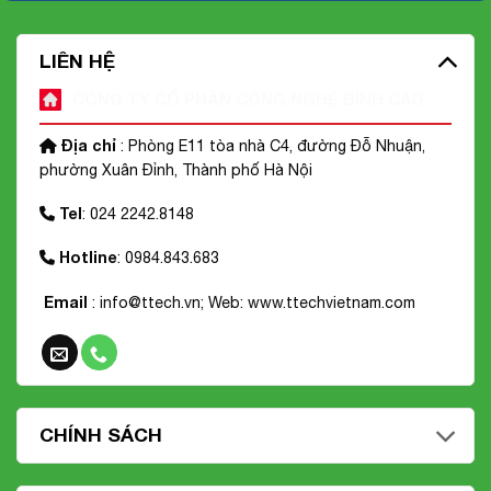
LIÊN HỆ
CÔNG TY CỔ PHẦN CÔNG NGHỆ ĐỈNH CAO
Địa chỉ
: Phòng E11 tòa nhà C4, đường Đỗ Nhuận,
phường Xuân Đỉnh, Thành phố Hà Nội
Tel
: 024 2242.8148
Hotline
: 0984.843.683
Email
: info@ttech.vn; Web:
www.ttechvietnam.com
CHÍNH SÁCH