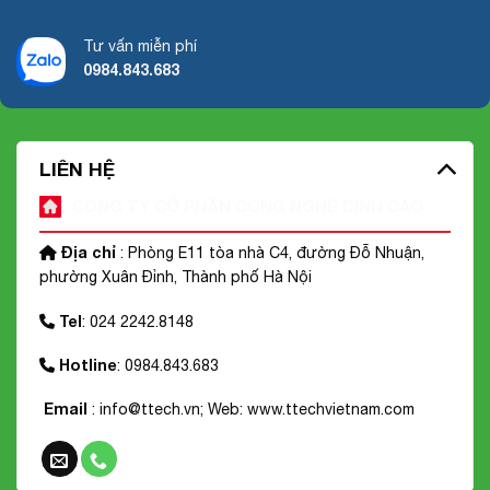
Tư vấn miễn phí
0984.843.683
LIÊN HỆ
CÔNG TY CỔ PHẦN CÔNG NGHỆ ĐỈNH CAO
Địa chỉ
: Phòng E11 tòa nhà C4, đường Đỗ Nhuận,
phường Xuân Đỉnh, Thành phố Hà Nội
Tel
: 024 2242.8148
Hotline
: 0984.843.683
Email
: info@ttech.vn; Web:
www.ttechvietnam.com