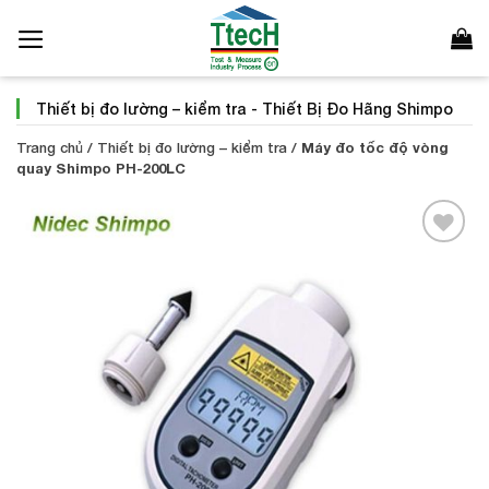
Bỏ
qua
nội
dung
Thiết bị đo lường – kiểm tra
-
Thiết Bị Đo Hãng Shimpo
Trang chủ
/
Thiết bị đo lường – kiểm tra
/
Máy đo tốc độ vòng
quay Shimpo PH-200LC
Add to
Wishlist