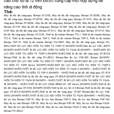
cao chữ số là 12 mm Được cung cấp một hộp đựng để
nâng cao tính di động
Thẻ:
Máy đo tốc độ vòng quay Shimpo DT-2100
,
Máy đo tốc độ vòng quay Shimpo DT-205RL
,
Máy đo
tốc độ vòng quay Shimpo DT-207RL
,
Máy đo tốc độ vòng quay Shimpo DT-107A
,
Máy đo tốc độ
vòng quay Shimpo ST-320BL
,
Máy đo tốc độ vòng quay Shimpo ST-1000
,
Máy đo tốc độ vòng quay
Shimpo DT-725
,
Máy đo tốc độ vòng quay Shimpo DT-365
,
Máy đo tốc độ vòng quay Shimpo DT-
315P
,
Máy đo tốc độ vòng quay Shimpo DT-311J
,
Máy đo tốc độ vòng quay Shimpo DT-311A
,
Máy
đo tốc độ vòng quay Shimpo DT-315A
,
Thiết bị đo momen Shimpo TTC-I
,
Thiết bị đo momen Shimpo
TTC-E
,
Thiết bị đo momen Shimpo TNP-2
,
Thiết bị đo momen Shimpo TNP-5
,
Thiết bị đo momen
Shimpo TNP-10
,
Thiết bị đo momen Shimpo FG-7000T
;
Máy đo tốc độ vòng quay Shimpo PH-
200LC
;
MÁY ĐO LỰC KÉO HIỂN THỊ ĐIỆN TỬ FGRT-10 (SHIMPO-NHẬT)
;
Bàn đo lực FGS -200TV
(SHIMPO-NHẬT)
;
THIẾT BI ĐO LỰC KÉO HIỂN THỊ ĐIỆN TỬ FGJN-20 (SHIMPO – NHẬT)
;
MÁY ĐO
LỰC KÉO HIỂN THỊ ĐIỆN TỬ FGRT-5 (SHIMPO-NHẬT)
;
Thiết bị đo tốc độ vòng quay DT-501XA
Shimpo
;
Thiết bị đo tốc độ vòng PH-200LC Shimpo
;
Bàn đo lực FGS-50E Shimpo (SHIMPO-
NHẬT)
;
MÁY ĐO LỰC KÉO HIỂN THỊ ĐIỆN TỬ FGRT-1 (SHIMPO-NHẬT)
;
MÁY ĐO LỰC KÉO HIỂN
THỊ ĐIỆN TỬ FGPX Series (SHIMPO-NHẬT)
;
MÁY ĐO LỰC KÉO HIỂN THỊ ĐIỆN TỬ FGRT-2
(SHIMPO-NHẬT)
;
THIẾT BI ĐO LỰC KÉO HIỂN THỊ ĐIỆN TỬ FGJN-5 (SHIMPO – NHẬT)
;
THIẾT BI
ĐO LỰC KÉO HIỂN THỊ ĐIỆN TỬ FGP-5 (SHIMPO – NHẬT)
;
Thiết bị đo tốc độ vòng quay DT-107A
(SHIMPO-NHẬT)
;
Thiết bị đo tốc độ vòng quay DT-205LR (SHIMPO-NHẬT)
;
THIẾT BI ĐO LỰC KÉO
HIỂN THỊ ĐIỆN TỬ FGJN-50 (SHIMPO – NHẬT)
;
THIẾT BI ĐO LỰC KÉO HIỂN THỊ ĐIỆN TỬ FGJN-
50 (SHIMPO – NHẬT)
;
THIẾT BỊ ĐO LỰC CĂNG BẰNG CƠ, MF Series (SHIMPO-NHẬT)
;
Thiết bị đo
tốc độ vòng quay DT-105A (SHIMPO-NHẬT)
;
Thiết bị đo lực GC-2-5 Shimpo
;
Thiết bị đo tốc độ vòng
quay DT-207LR (SHIMPO-NHẬT)
;
Thiết bị đo tốc độ vòng quay DT-361 Shimpo
;
Bàn Đo Lực FGS-
100VC (SHIMPO-NHẬT)
;
THIẾT BI ĐO LỰC KÉO HIỂN THỊ ĐIỆN TỬ FGJN-2(SHIMPO – NHẬT);
Máy
đo lực kéo Shimpo FGP-10
;
Máy đo lực kéo Shimpo FGP-5
;
Máy đo lực kéo Shimpo FGP-100
;
Máy đo lực kéo Shimpo FGP-20
;
Máy đo lực kéo Shimpo FGP-50
;
Máy đo lực kéo Shimpo FGJN-
20
;
Máy đo lực kéo Shimpo FGJN-50
;
Máy đo lực kéo Shimpo FGJN-5
;
Máy đo tốc độ vòng quay
Shimpo PH-200LC