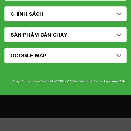
CHÍNH SÁCH
SẢN PHẨM BÁN CHẠY
GOOGLE MAP
Máy Đo Lực Kéo Nén DST-500N IMADA-
Đồng hồ đo lực kéo nén DST-500N Ima