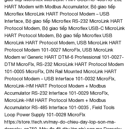
HART Modem with Modbus Accumulator, Bộ giao tiếp
Microflex MicroLink HART Protocol Modem – USB
Interface, Bộ giao tiếp Microflex RS-232 MicroLink HART
Protocol Modem, Bộ giao tiếp Microflex USB-C MicroLink
HART Protocol Modem, Bộ giao tiếp Microflex USB
MicroLink HART Protocol Modem, USB MicroLink HART
Protocol Modem 101-0027 MicroFlx, USB MicroLink
Modem w/ Generic HART DTM-6 Professional 101-0027-
DTM MicroFlx, RS-232 MicroLink HART Protocol Modem
101-0005 MicroFlx, DIN Rail Mounted MicroLink HART
Protocol Modem – USB Interface 101-0032 MicroFlx,
MicroLink-HM HART Protocol Modem + Modbus
Accumulator RS-232 Interface 101-0029 MicroFlx,
MicroLink-HM HART Protocol Modem + Modbus
Accumulator RS-485 Interface 101-0035 , Field Tools
Loop Power Supply 101-0028 MicroFlx
https://store.ttech.vn/may-do-chieu-day-lop-son-ma-
densoku–cp750, Máy đo độ dày lớp phủ sơn mạ Densoku