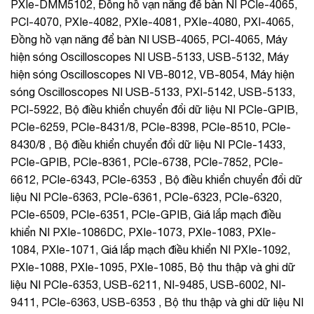
PXIe-DMM5102, Đồng hồ vạn năng để bàn NI PCIe-4065,
PCI-4070, PXIe-4082, PXIe-4081, PXIe-4080, PXI-4065,
Đồng hồ vạn năng để bàn NI USB-4065, PCI-4065, Máy
hiện sóng Oscilloscopes NI USB-5133, USB-5132, Máy
hiện sóng Oscilloscopes NI VB-8012, VB-8054, Máy hiện
sóng Oscilloscopes NI USB-5133, PXI-5142, USB-5133,
PCI-5922, Bộ điều khiển chuyển đổi dữ liệu NI PCIe-GPIB,
PCIe-6259, PCIe-8431/8, PCIe-8398, PCIe-8510, PCIe-
8430/8 , Bộ điều khiển chuyển đổi dữ liệu NI PCIe-1433,
PCIe-GPIB, PCIe-8361, PCIe-6738, PCIe-7852, PCIe-
6612, PCIe-6343, PCIe-6353 , Bộ điều khiển chuyển đổi dữ
liệu NI PCIe-6363, PCIe-6361, PCIe-6323, PCIe-6320,
PCIe-6509, PCIe-6351, PCIe-GPIB, Giá lắp mạch điều
khiển NI PXIe-1086DC, PXIe-1073, PXIe-1083, PXIe-
1084, PXIe-1071, Giá lắp mạch điều khiển NI PXIe-1092,
PXIe-1088, PXIe-1095, PXIe-1085, Bộ thu thập và ghi dữ
liệu NI PCIe-6353, USB-6211, NI-9485, USB-6002, NI-
9411, PCIe-6363, USB-6353 , Bộ thu thập và ghi dữ liệu NI