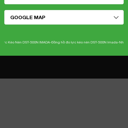
GOOGLE MAP
én DST-500N IMADA-
Đồng hồ đo lực kéo nén DST-500N Imada
-Nhiệt kế điện tử