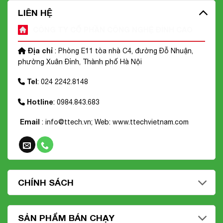
LIÊN HỆ
CÔNG TY CỔ PHẦN CÔNG NGHỆ ĐỈNH CAO
Địa chỉ
: Phòng E11 tòa nhà C4, đường Đỗ Nhuận,
phường Xuân Đỉnh, Thành phố Hà Nội
Tel
: 024 2242.8148
Hotline
: 0984.843.683
Email
: info@ttech.vn; Web:
www.ttechvietnam.com
CHÍNH SÁCH
SẢN PHẨM BÁN CHẠY