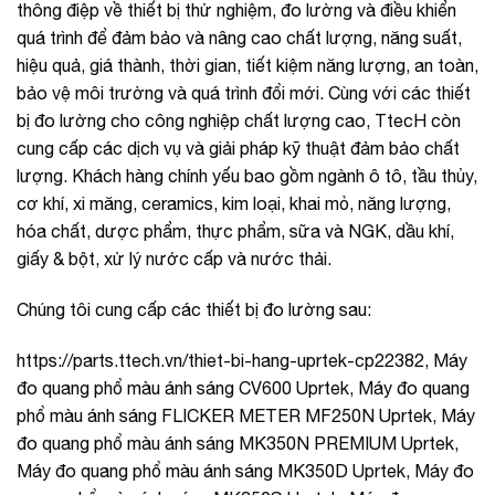
thông điệp về thiết bị thử nghiệm, đo lường và điều khiển
quá trình để đảm bảo và nâng cao chất lượng, năng suất,
hiệu quả, giá thành, thời gian, tiết kiệm năng lượng, an toàn,
bảo vệ môi trường và quá trình đổi mới. Cùng với các thiết
bị đo lường cho công nghiệp chất lượng cao, TtecH còn
cung cấp các dịch vụ và giải pháp kỹ thuật đảm bảo chất
lượng. Khách hàng chính yếu bao gồm ngành ô tô, tầu thủy,
cơ khí, xi măng, ceramics, kim loại, khai mỏ, năng lượng,
hóa chất, dược phẩm, thực phẩm, sữa và NGK, dầu khí,
giấy & bột, xử lý nước cấp và nước thải.
Chúng tôi cung cấp các thiết bị đo lường sau:
https://parts.ttech.vn/thiet-bi-hang-uprtek-cp22382, Máy
đo quang phổ màu ánh sáng CV600 Uprtek, Máy đo quang
phổ màu ánh sáng FLICKER METER MF250N Uprtek, Máy
đo quang phổ màu ánh sáng MK350N PREMIUM Uprtek,
Máy đo quang phổ màu ánh sáng MK350D Uprtek, Máy đo