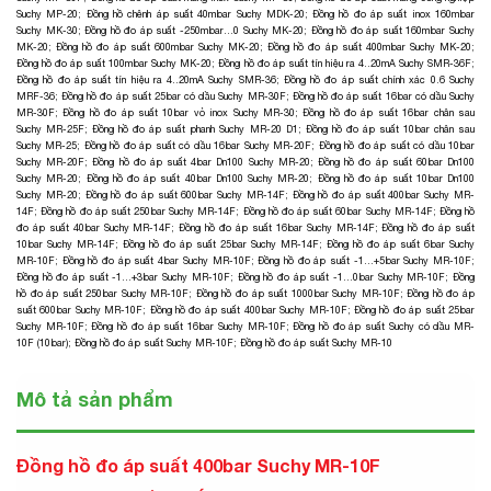
Suchy MP-20
;
Đồng hồ chênh áp suất 40mbar Suchy MDK-20
;
Đồng hồ đo áp suất inox 160mbar
Suchy MK-30
;
Đồng hồ đo áp suất -250mbar…0 Suchy MK-20
;
Đồng hồ đo áp suất 160mbar Suchy
MK-20
;
Đồng hồ đo áp suất 600mbar Suchy MK-20
;
Đồng hồ đo áp suất 400mbar Suchy MK-20
;
Đồng hồ đo áp suất 100mbar Suchy MK-20
;
Đồng hồ đo áp suất tín hiệu ra 4..20mA Suchy SMR-36F
;
Đồng hồ đo áp suất tín hiệu ra 4..20mA Suchy SMR-36
;
Đồng hồ đo áp suất chính xác 0.6 Suchy
MRF-36
;
Đồng hồ đo áp suất 25bar có dầu Suchy MR-30F
;
Đồng hồ đo áp suất 16bar có dầu Suchy
MR-30F
;
Đồng hồ đo áp suất 10bar vỏ inox Suchy MR-30
;
Đồng hồ đo áp suất 16bar chân sau
Suchy MR-25F
;
Đồng hồ đo áp suất phanh Suchy MR-20 D1
;
Đồng hồ đo áp suất 10bar chân sau
Suchy MR-25
;
Đồng hồ đo áp suất có dầu 16bar Suchy MR-20F
;
Đồng hồ đo áp suất có dầu 10bar
Suchy MR-20F
;
Đồng hồ đo áp suất 4bar Dn100 Suchy MR-20
;
Đồng hồ đo áp suất 60bar Dn100
Suchy MR-20
;
Đồng hồ đo áp suất 40bar Dn100 Suchy MR-20
;
Đồng hồ đo áp suất 10bar Dn100
Suchy MR-20
;
Đồng hồ đo áp suất 600bar Suchy MR-14F
;
Đồng hồ đo áp suất 400bar Suchy MR-
14F
;
Đồng hồ đo áp suất 250bar Suchy MR-14F
;
Đồng hồ đo áp suất 60bar Suchy MR-14F
;
Đồng hồ
đo áp suất 40bar Suchy MR-14F
;
Đồng hồ đo áp suất 16bar Suchy MR-14F
;
Đồng hồ đo áp suất
10bar Suchy MR-14F
;
Đồng hồ đo áp suất 25bar Suchy MR-14F
;
Đồng hồ đo áp suất 6bar Suchy
MR-10F
;
Đồng hồ đo áp suất 4bar Suchy MR-10F
;
Đồng hồ đo áp suất -1…+5bar Suchy MR-10F
;
Đồng hồ đo áp suất -1…+3bar Suchy MR-10F
;
Đồng hồ đo áp suất -1…0bar Suchy MR-10F
;
Đồng
hồ đo áp suất 250bar Suchy MR-10F
;
Đồng hồ đo áp suất 1000bar Suchy MR-10F
;
Đồng hồ đo áp
suất 600bar Suchy MR-10F
;
Đồng hồ đo áp suất 400bar Suchy MR-10F
;
Đồng hồ đo áp suất 25bar
Suchy MR-10F
;
Đồng hồ đo áp suất 16bar Suchy MR-10F
;
Đồng hồ đo áp suất Suchy có dầu MR-
10F (10bar)
;
Đồng hồ đo áp suất Suchy MR-10F
;
Đồng hồ đo áp suất Suchy MR-10
Mô tả sản phẩm
Đồng hồ đo áp suất 400bar Suchy MR-10F