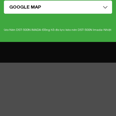
GOOGLE MAP
 Nén DST-500N IMADA-
Đồng hồ đo lực kéo nén DST-500N Imada
-Nhiệt kế điện