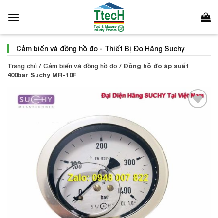
Bỏ
qua
nội
dung
Cảm biến và đồng hồ đo
-
Thiết Bị Đo Hãng Suchy
Trang chủ
/
Cảm biến và đồng hồ đo
/
Đồng hồ đo áp suất
400bar Suchy MR-10F
Add to
Wishlist