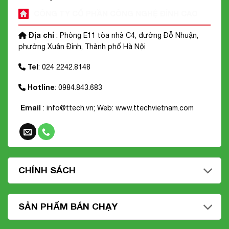
CÔNG TY CỔ PHẦN CÔNG NGHỆ ĐỈNH CAO
Địa chỉ
: Phòng E11 tòa nhà C4, đường Đỗ Nhuận,
phường Xuân Đỉnh, Thành phố Hà Nội
Tel
: 024 2242.8148
Hotline
: 0984.843.683
Email
: info@ttech.vn; Web:
www.ttechvietnam.com
CHÍNH SÁCH
SẢN PHẨM BÁN CHẠY