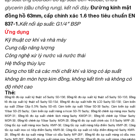
Đường kính mặt
glycerin (dầu chống rung), kết nối đáy.
đồng hồ 63mm, cấp chính xác 1.6 theo tiêu chuẩn EN
837-1.
Kết nối áp suất: G1/4″ BSP
Ứng dụng
Kỹ thuật cơ khí và nhà máy
Cung cấp năng lượng
Công nghệ xử lý nước và nước thải
Hệ thống thủy lực
Dùng cho tất cả các môi chất khí và lỏng có áp suất
không ăn mòn hợp kim đồng, không kết tinh và không có
độ nhớt cao
Thẻ:
Đồng hồ đo áp suất kỹ thuật số Suchy SD-136
;
Đồng hồ đo áp suất kỹ thuật sổ Suchy SD-135
;
Đồng
hồ đo áp suất kỹ thuật sổ Suchy SD-134
;
Đồng hồ đo áp suất hiển thị LCD Suchy SD-130
;
Cảm biến
áp suất 25bar Cấp 0,5% Suchy SD-45
;
Cảm biến áp suất 10bar SD-30 Suchy
;
Cảm biến áp suất
10bar SD-25 Suchy
;
Cảm biến áp suất màng silicon SD-70 Suchy
;
Đồng hồ chênh áp màng inox Suchy
MDP-31
;
Đồng hồ đo áp suất chênh lệch màng Suchy KMDP-31
;
Đồng hồ chênh áp 10bar Suchy
MDR-30
;
Đồng hồ chênh áp 10bar Suchy MDR-20
;
Đồng hồ đo áp suất chính xác 0.6 Suchy MRF-20
;
Công tắc áp suất màng inox Suchy KMP-30
;
Công tắc áp suất màng tiếp điểm Suchy KMP-20
;
Công
tắc áp suất inox có tiếp điểm Suchy KMR-30
;
Công tắc áp suất có tiếp điểm đóng mở Suchy KMR-
20
;
Đồng hồ đo áp suất màng 10bar có dầu Suchy MP-20F
;
Đồng hồ đo áp suất màng có dầu inox
Suchy MP-30F
;
Đồng hồ đo áp suất màng inox Suchy MP-30
;
Đồng hồ đo áp suất màng công nghiệp