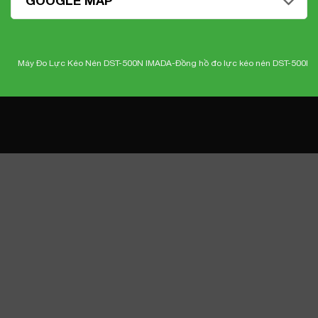
GOOGLE MAP
áy Đo Lực Kéo Nén DST-500N IMADA-
Đồng hồ đo lực kéo nén DST-500N Imada