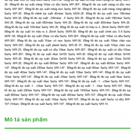
20
;
Đồng hồ đo áp suất màng 10bar có dầu Suchy MP-20F
;
Đồng hồ đo áp suất màng có dầu inox
Suchy MP-30F
;
Đồng hồ đo áp suất màng inox Suchy MP-30
;
Đồng hồ đo áp suất màng công nghiệp
Suchy MP-20
;
Đồng hồ chênh áp suất 40mbar Suchy MDK-20
;
Đồng hồ đo áp suất inox 160mbar
Suchy MK-30
;
Đồng hồ đo áp suất -250mbar…0 Suchy MK-20
;
Đồng hồ đo áp suất 160mbar Suchy
MK-20
;
Đồng hồ đo áp suất 600mbar Suchy MK-20
;
Đồng hồ đo áp suất 400mbar Suchy MK-20
;
Đồng hồ đo áp suất 100mbar Suchy MK-20
;
Đồng hồ đo áp suất tín hiệu ra 4..20mA Suchy SMR-36F
;
Đồng hồ đo áp suất tín hiệu ra 4..20mA Suchy SMR-36
;
Đồng hồ đo áp suất chính xác 0.6 Suchy
MRF-36
;
Đồng hồ đo áp suất 25bar có dầu Suchy MR-30F
;
Đồng hồ đo áp suất 16bar có dầu Suchy
MR-30F
;
Đồng hồ đo áp suất 10bar vỏ inox Suchy MR-30
;
Đồng hồ đo áp suất 16bar chân sau
Suchy MR-25F
;
Đồng hồ đo áp suất phanh Suchy MR-20 D1
;
Đồng hồ đo áp suất 10bar chân sau
Suchy MR-25
;
Đồng hồ đo áp suất có dầu 16bar Suchy MR-20F
;
Đồng hồ đo áp suất có dầu 10bar
Suchy MR-20F
;
Đồng hồ đo áp suất 4bar Dn100 Suchy MR-20
;
Đồng hồ đo áp suất 60bar Dn100
Suchy MR-20
;
Đồng hồ đo áp suất 40bar Dn100 Suchy MR-20
;
Đồng hồ đo áp suất 10bar Dn100
Suchy MR-20
;
Đồng hồ đo áp suất 600bar Suchy MR-14F
;
Đồng hồ đo áp suất 400bar Suchy MR-
14F
;
Đồng hồ đo áp suất 250bar Suchy MR-14F
;
Đồng hồ đo áp suất 60bar Suchy MR-14F
;
Đồng hồ
đo áp suất 40bar Suchy MR-14F
;
Đồng hồ đo áp suất 16bar Suchy MR-14F
;
Đồng hồ đo áp suất
10bar Suchy MR-14F
;
Đồng hồ đo áp suất 25bar Suchy MR-14F
;
Đồng hồ đo áp suất 6bar Suchy
MR-10F
;
Đồng hồ đo áp suất 4bar Suchy MR-10F
;
Đồng hồ đo áp suất -1…+5bar Suchy MR-10F
;
Đồng hồ đo áp suất -1…+3bar Suchy MR-10F
;
Đồng hồ đo áp suất -1…0bar Suchy MR-10F
;
Đồng
hồ đo áp suất 250bar Suchy MR-10F
;
Đồng hồ đo áp suất 1000bar Suchy MR-10F
;
Đồng hồ đo áp
suất 600bar Suchy MR-10F
;
Đồng hồ đo áp suất 400bar Suchy MR-10F
;
Đồng hồ đo áp suất 25bar
Suchy MR-10F
;
Đồng hồ đo áp suất 16bar Suchy MR-10F
;
Đồng hồ đo áp suất Suchy có dầu MR-
10F (10bar)
;
Đồng hồ đo áp suất Suchy MR-10F
;
Đồng hồ đo áp suất Suchy MR-10
Mô tả sản phẩm