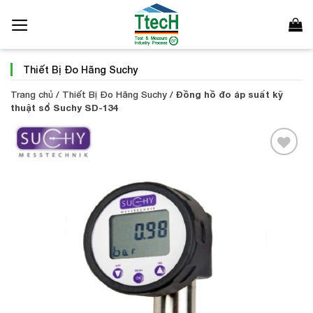
Bỏ
qua
nội
dung
Thiết Bị Đo Hãng Suchy
Trang chủ
/
Thiết Bị Đo Hãng Suchy
/
Đồng hồ đo áp suất kỹ
thuật sổ Suchy SD-134
Add to
Wishlist