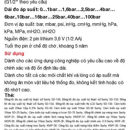
(G1/2″ theo yêu cầu)
Dải đo áp suất: 0…1bar…1,6bar…2,5bar…4bar…
6bar..10bar…16bar…25bar..40bar…100bar
Đơn vị áp suất: bar, mbar, psi, inHg, cmHg, mmHg, hPa,
kPa, MPa, mH2O, inH2O
Nguồn điện: 2 pin lithium 3,6 V (1/2 AA)
Tuổi thọ pin ở chế độ chờ, khoảng 5 năm
Sử dụng
Dành cho các ứng dụng công nghiệp có yêu cầu cao về độ
chính xác và độ ổn định lâu dài.
Dành cho tất cả các môi chất khí và lỏng có áp suất mà
không ăn mòn vật liệu hệ thống đo, không kết tinh hoặc có
độ nhớt cao.
Thẻ:
Đồng hồ đo áp suất kỹ thuật số Suchy SD-136
;
Đồng hồ đo áp suất kỹ thuật sổ Suchy SD-135
;
Đồng
hồ đo áp suất kỹ thuật sổ Suchy SD-134
;
Đồng hồ đo áp suất hiển thị LCD Suchy SD-130
;
Cảm biến
áp suất 25bar Cấp 0,5% Suchy SD-45
;
Cảm biến áp suất 10bar SD-30 Suchy
;
Cảm biến áp suất
10bar SD-25 Suchy
;
Cảm biến áp suất màng silicon SD-70 Suchy
;
Đồng hồ chênh áp màng inox Suchy
MDP-31
;
Đồng hồ đo áp suất chênh lệch màng Suchy KMDP-31
;
Đồng hồ chênh áp 10bar Suchy
MDR-30
;
Đồng hồ chênh áp 10bar Suchy MDR-20
;
Đồng hồ đo áp suất chính xác 0.6 Suchy MRF-20
;
Công tắc áp suất màng inox Suchy KMP-30
;
Công tắc áp suất màng tiếp điểm Suchy KMP-20
;
Công
tắc áp suất inox có tiếp điểm Suchy KMR-30
;
Công tắc áp suất có tiếp điểm đóng mở Suchy KMR-