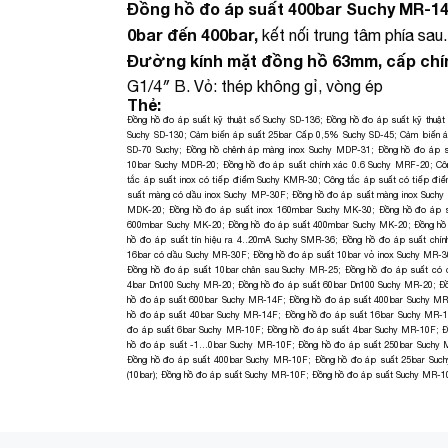
Đồng hồ đo áp suất 400bar Suchy MR-14
0bar đến 400bar,
kết nối trung tâm phía sau.
Đường kính mặt đồng hồ 63mm, cấp chính
G1/4″ B. Vỏ: thép không gỉ, vòng ép
Thẻ:
Đồng hồ đo áp suất kỹ thuật số Suchy SD-136
;
Đồng hồ đo áp suất kỹ thuật
Suchy SD-130
;
Cảm biến áp suất 25bar Cấp 0,5% Suchy SD-45
;
Cảm biến á
SD-70 Suchy
;
Đồng hồ chênh áp màng inox Suchy MDP-31
;
Đồng hồ đo áp 
10bar Suchy MDR-20
;
Đồng hồ đo áp suất chính xác 0.6 Suchy MRF-20
;
Cô
tắc áp suất inox có tiếp điểm Suchy KMR-30
;
Công tắc áp suất có tiếp đ
suất màng có dầu inox Suchy MP-30F
;
Đồng hồ đo áp suất màng inox Such
MDK-20
;
Đồng hồ đo áp suất inox 160mbar Suchy MK-30
;
Đồng hồ đo áp 
600mbar Suchy MK-20
;
Đồng hồ đo áp suất 400mbar Suchy MK-20
;
Đồng hồ
hồ đo áp suất tín hiệu ra 4..20mA Suchy SMR-36
;
Đồng hồ đo áp suất chí
16bar có dầu Suchy MR-30F
;
Đồng hồ đo áp suất 10bar vỏ inox Suchy MR-3
Đồng hồ đo áp suất 10bar chân sau Suchy MR-25
;
Đồng hồ đo áp suất có
4bar Dn100 Suchy MR-20
;
Đồng hồ đo áp suất 60bar Dn100 Suchy MR-20
;
Đồ
hồ đo áp suất 600bar Suchy MR-14F
;
Đồng hồ đo áp suất 400bar Suchy M
hồ đo áp suất 40bar Suchy MR-14F
;
Đồng hồ đo áp suất 16bar Suchy MR-
đo áp suất 6bar Suchy MR-10F
;
Đồng hồ đo áp suất 4bar Suchy MR-10F
;
Đ
hồ đo áp suất -1…0bar Suchy MR-10F
;
Đồng hồ đo áp suất 250bar Suchy
Đồng hồ đo áp suất 400bar Suchy MR-10F
;
Đồng hồ đo áp suất 25bar Suc
(10bar)
;
Đồng hồ đo áp suất Suchy MR-10F
;
Đồng hồ đo áp suất Suchy MR-1