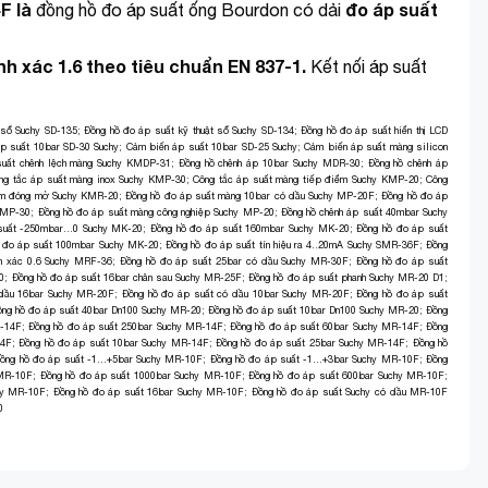
F là
đo áp suất
đồng hồ đo áp suất ống Bourdon có dải
 xác 1.6 theo tiêu chuẩn EN 837-1.
Kết nối áp suất
 sổ Suchy SD-135
;
Đồng hồ đo áp suất kỹ thuật sổ Suchy SD-134
;
Đồng hồ đo áp suất hiển thị LCD
p suất 10bar SD-30 Suchy
;
Cảm biến áp suất 10bar SD-25 Suchy
;
Cảm biến áp suất màng silicon
suất chênh lệch màng Suchy KMDP-31
;
Đồng hồ chênh áp 10bar Suchy MDR-30
;
Đồng hồ chênh áp
ng tắc áp suất màng inox Suchy KMP-30
;
Công tắc áp suất màng tiếp điểm Suchy KMP-20
;
Công
iểm đóng mở Suchy KMR-20
;
Đồng hồ đo áp suất màng 10bar có dầu Suchy MP-20F
;
Đồng hồ đo áp
y MP-30
;
Đồng hồ đo áp suất màng công nghiệp Suchy MP-20
;
Đồng hồ chênh áp suất 40mbar Suchy
suất -250mbar…0 Suchy MK-20
;
Đồng hồ đo áp suất 160mbar Suchy MK-20
;
Đồng hồ đo áp suất
 đo áp suất 100mbar Suchy MK-20
;
Đồng hồ đo áp suất tín hiệu ra 4..20mA Suchy SMR-36F
;
Đồng
nh xác 0.6 Suchy MRF-36
;
Đồng hồ đo áp suất 25bar có dầu Suchy MR-30F
;
Đồng hồ đo áp suất
0
;
Đồng hồ đo áp suất 16bar chân sau Suchy MR-25F
;
Đồng hồ đo áp suất phanh Suchy MR-20 D1
;
 dầu 16bar Suchy MR-20F
;
Đồng hồ đo áp suất có dầu 10bar Suchy MR-20F
;
Đồng hồ đo áp suất
ng hồ đo áp suất 40bar Dn100 Suchy MR-20
;
Đồng hồ đo áp suất 10bar Dn100 Suchy MR-20
;
Đồng
R-14F
;
Đồng hồ đo áp suất 250bar Suchy MR-14F
;
Đồng hồ đo áp suất 60bar Suchy MR-14F
;
Đồng
14F
;
Đồng hồ đo áp suất 10bar Suchy MR-14F
;
Đồng hồ đo áp suất 25bar Suchy MR-14F
;
Đồng hồ
ồng hồ đo áp suất -1…+5bar Suchy MR-10F
;
Đồng hồ đo áp suất -1…+3bar Suchy MR-10F
;
Đồng
 MR-10F
;
Đồng hồ đo áp suất 1000bar Suchy MR-10F
;
Đồng hồ đo áp suất 600bar Suchy MR-10F
;
hy MR-10F
;
Đồng hồ đo áp suất 16bar Suchy MR-10F
;
Đồng hồ đo áp suất Suchy có dầu MR-10F
0