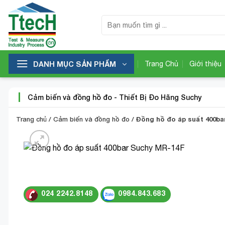
Bỏ
qua
Tìm
kiếm:
nội
dung
DANH MỤC SẢN PHẨM
Trang Chủ
Giới thiệu
Cảm biến và đồng hồ đo
-
Thiết Bị Đo Hãng Suchy
Trang chủ
/
Cảm biến và đồng hồ đo
/
Đồng hồ đo áp suất 400ba
024 2242.8148
0984.843.683