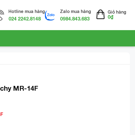
Hotline mua hàng
Zalo mua hàng
Giỏ hàng
0
₫
024 2242.8148
0984.843.683
uchy MR-14F
4F