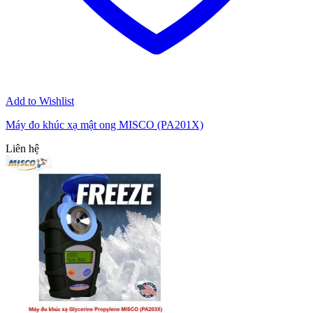
Add to Wishlist
Máy đo khúc xạ mật ong MISCO (PA201X)
Liên hệ