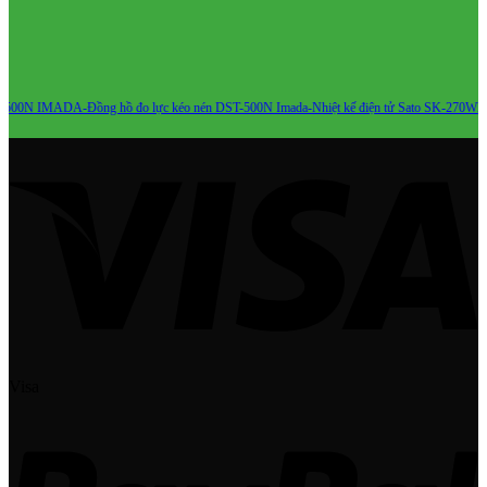
-
Đồng hồ đo lực kéo nén DST-500N Imada
-Nhiệt kế điện tử Sato SK-270WP
–
Nhiệt kế điện 
Visa