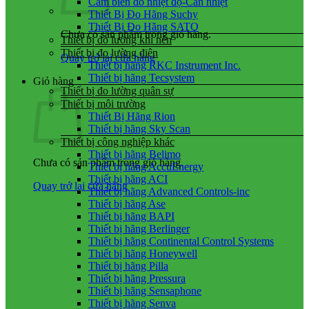
Cảm biến đo nhiệt độ-Can nhiệt
Thiết Bị Đo Hãng Suchy
Thiết Bị Đo Hãng SATO
Chưa có sản phẩm trong giỏ hàng.
Thiết bị đo lường khí nén
Thiết bị đo lường điện
Quay trở lại cửa hàng
Thiết bị hãng RKC Instrument Inc.
Thiết bị hãng Tecsystem
Giỏ hàng
Thiết bị đo lường quân sự
Thiết bị môi trường
Thiết Bị Hãng Rion
Thiết bị hãng Sky Scan
Thiết bị công nghiệp khác
Thiết bị hãng Belimo
Chưa có sản phẩm trong giỏ hàng.
Thiết bị hãng AccuEnergy
Thiết bị hãng ACI
Quay trở lại cửa hàng
Thiết bị hãng Advanced Controls-inc
Thiết bị hãng Ase
Thiết bị hãng BAPI
Thiết bị hãng Berlinger
Thiết bị hãng Continental Control Systems
Thiết bị hãng Honeywell
Thiết bị hãng Pilla
Thiết bị hãng Pressura
Thiết bị hãng Sensaphone
Thiết bị hãng Senva