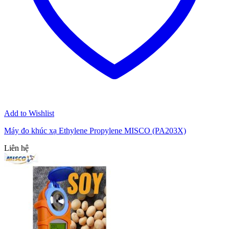
Add to Wishlist
Máy đo khúc xạ Ethylene Propylene MISCO (PA203X)
Liên hệ