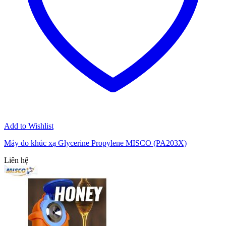
Add to Wishlist
Máy đo khúc xạ Glycerine Propylene MISCO (PA203X)
Liên hệ