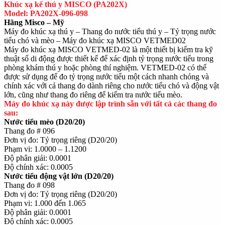
Khúc xạ kế thú y MISCO (PA202X)
Model: PA202X-096-098
Hãng Misco – Mỹ
Máy đo khúc xạ thú y – Thang đo nước tiểu thú y – Tỷ trọng nước
tiểu chó và mèo – Máy đo khúc xạ MISCO VETMED02
Máy đo khúc xạ MISCO VETMED-02 là một thiết bị kiểm tra kỹ
thuật số di động được thiết kế để xác định tỷ trọng nước tiểu trong
phòng khám thú y hoặc phòng thí nghiệm. VETMED-02 có thể
được sử dụng để đo tỷ trọng nước tiểu một cách nhanh chóng và
chính xác với cả thang đo dành riêng cho nước tiểu chó và động vật
lớn, cũng như thang đo riêng để kiểm tra nước tiểu mèo.
Máy đo khúc xạ này được lập trình sẵn với tất cả các thang đo
sau:
Nước tiểu mèo (D20/20)
Thang đo # 096
Đơn vị đo: Tỷ trọng riêng (D20/20)
Phạm vi: 1.0000 – 1.1200
Độ phân giải: 0.0001
Độ chính xác: 0.0005
Nước tiểu động vật lớn (D20/20)
Thang đo # 098
Đơn vị đo: Tỷ trọng riêng (D20/20)
Phạm vi: 1.000 đến 1.065
Độ phân giải: 0.0001
Độ chính xác: 0.0005