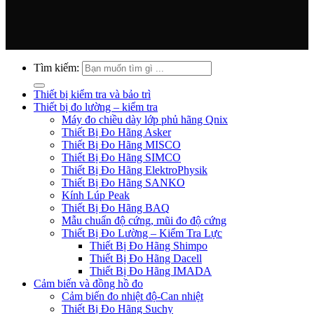
Tìm kiếm:
Thiết bị kiểm tra và bảo trì
Thiết bị đo lường – kiểm tra
Máy đo chiều dày lớp phủ hãng Qnix
Thiết Bị Đo Hãng Asker
Thiết Bị Đo Hãng MISCO
Thiết Bị Đo Hãng SIMCO
Thiết Bị Đo Hãng ElektroPhysik
Thiết Bị Đo Hãng SANKO
Kính Lúp Peak
Thiết Bị Đo Hãng BAQ
Mẫu chuẩn độ cứng, mũi đo độ cứng
Thiết Bị Đo Lường – Kiểm Tra Lực
Thiết Bị Đo Hãng Shimpo
Thiết Bị Đo Hãng Dacell
Thiết Bị Đo Hãng IMADA
Cảm biến và đồng hồ đo
Cảm biến đo nhiệt độ-Can nhiệt
Thiết Bị Đo Hãng Suchy