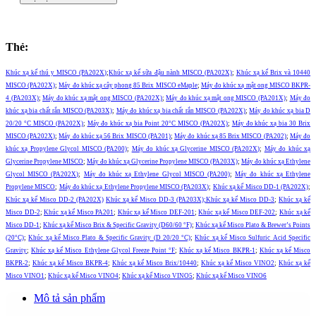
Thẻ:
Khúc xạ kế thú y MISCO (PA202X)
;
Khúc xạ kế sữa đậu nành MISCO (PA202X)
;
Khúc xạ kế Brix và 10440
MISCO (PA202X)
;
Máy đo khúc xạ cây phong 85 Brix MISCO eMaple
;
Máy đo khúc xạ mật ong MISCO BKPR-
4 (PA203X)
;
Máy đo khúc xạ mật ong MISCO (PA202X)
;
Máy đo khúc xạ mật ong MISCO (PA201X)
;
Máy đo
khúc xạ bia chất rắn MISCO (PA203X)
;
Máy đo khúc xạ bia chất rắn MISCO (PA202X)
;
Máy đo khúc xạ bia D
20/20 °C MISCO (PA202X)
;
Máy đo khúc xạ bia Point 20°C MISCO (PA202X)
;
Máy đo khúc xạ bia 30 Brix
MISCO (PA202X)
;
Máy đo khúc xạ 56 Brix MISCO (PA201)
;
Máy đo khúc xạ 85 Brix MISCO (PA202)
;
Máy đo
khúc xạ Propylene Glycol MISCO (PA200)
;
Máy đo khúc xạ Glycerine MISCO (PA202X)
;
Máy đo khúc xạ
Glycerine Propylene MISCO
;
Máy đo khúc xạ Glycerine Propylene MISCO (PA203X)
;
Máy đo khúc xạ Ethylene
Glycol MISCO (PA202X)
;
Máy đo khúc xạ Ethylene Glycol MISCO (PA200)
;
Máy đo khúc xạ Ethylene
Propylene MISCO
;
Máy đo khúc xạ Ethylene Propylene MISCO (PA203X)
;
Khúc xạ kế Misco DD-1 (PA202X)
;
Khúc xạ kế Misco DD-2 (PA202X)
Khúc xạ kế Misco DD-3 (PA203X);
Khúc xạ kế Misco DD-3
;
Khúc xạ kế
Misco DD-2
;
Khúc xạ kế Misco PA201
;
Khúc xạ kế Misco DEF-201
;
Khúc xạ kế Misco DEF-202
;
Khúc xạ kế
Misco DD-1
;
Khúc xạ kế Misco Brix & Specific Gravity (D60/60 °F)
;
Khúc xạ kế Misco Plato & Brewer’s Points
(20°C)
;
Khúc xạ kế Misco Plato & Specific Gravity (D 20/20 °C)
;
Khúc xạ kế Misco Sulfuric Acid Specific
Gravity
;
Khúc xạ kế Misco Ethylene Glycol Freeze Point °F
;
Khúc xạ kế Misco BKPR-1
;
Khúc xạ kế Misco
BKPR-2
;
Khúc xạ kế Misco BKPR-4
;
Khúc xạ kế Misco Brix/10440
;
Khúc xạ kế Misco VINO2
;
Khúc xạ kế
Misco VINO1
;
Khúc xạ kế Misco VINO4
;
Khúc xạ kế Misco VINO5
;
Khúc xạ kế Misco VINO6
Mô tả sản phẩm