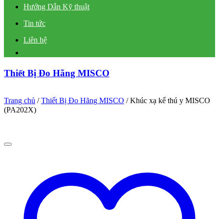
Hướng Dẫn Kỹ thuật
Tin tức
Liên hệ
Thiết Bị Đo Hãng MISCO
Trang chủ
/
Thiết Bị Đo Hãng MISCO
/
Khúc xạ kế thú y MISCO
(PA202X)