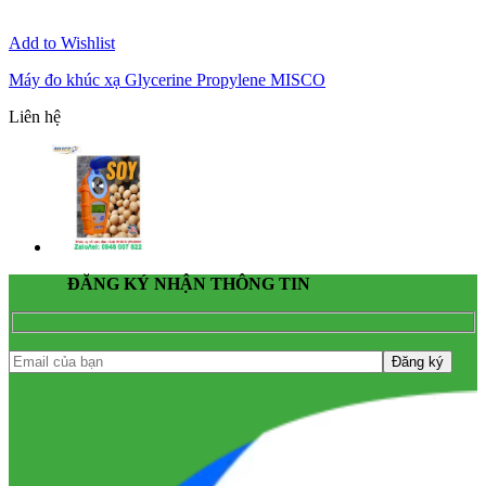
Add to Wishlist
Máy đo khúc xạ Glycerine Propylene MISCO
Liên hệ
ĐĂNG KÝ NHẬN THÔNG TIN