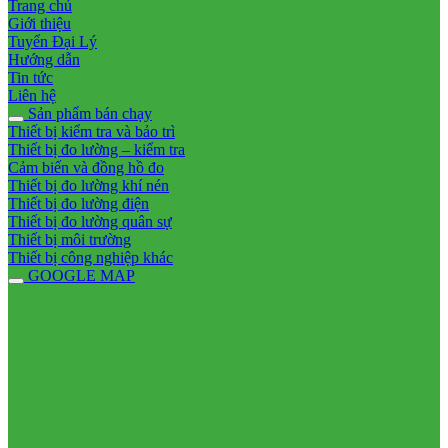
Trang chủ
Giới thiệu
Tuyển Đại Lý
Hướng dẫn
Tin tức
Liên hệ
Sản phẩm bán chạy
Thiết bị kiểm tra và bảo trì
Thiết bị đo lường – kiểm tra
Cảm biến và đồng hồ đo
Thiết bị đo lường khí nén
Thiết bị đo lường điện
Thiết bị đo lường quân sự
Thiết bị môi trường
Thiết bị công nghiệp khác
GOOGLE MAP