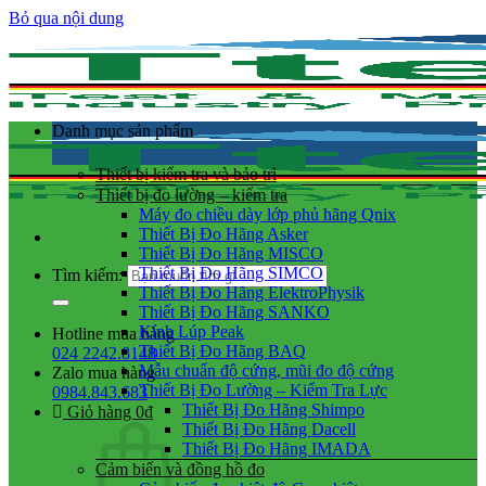
Bỏ qua nội dung
Danh mục sản phẩm
Thiết bị kiểm tra và bảo trì
Thiết bị đo lường – kiểm tra
Máy đo chiều dày lớp phủ hãng Qnix
Thiết Bị Đo Hãng Asker
Thiết Bị Đo Hãng MISCO
Thiết Bị Đo Hãng SIMCO
Tìm kiếm:
Thiết Bị Đo Hãng ElektroPhysik
Thiết Bị Đo Hãng SANKO
Kính Lúp Peak
Hotline mua hàng
Thiết Bị Đo Hãng BAQ
024 2242.8148
Mẫu chuẩn độ cứng, mũi đo độ cứng
Zalo mua hàng
Thiết Bị Đo Lường – Kiểm Tra Lực
0984.843.683
Thiết Bị Đo Hãng Shimpo
Giỏ hàng
0
₫
Thiết Bị Đo Hãng Dacell
Thiết Bị Đo Hãng IMADA
Cảm biến và đồng hồ đo