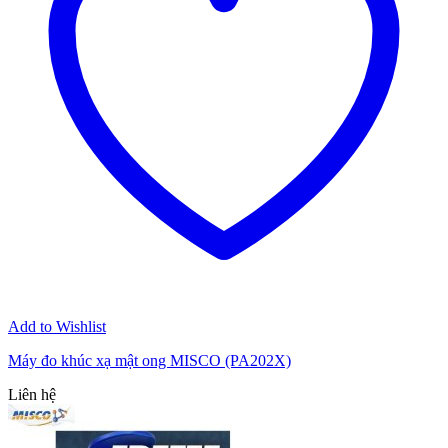
Add to Wishlist
Máy đo khúc xạ mật ong MISCO (PA202X)
Liên hệ