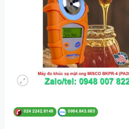
024 2242.8148
0984.843.683