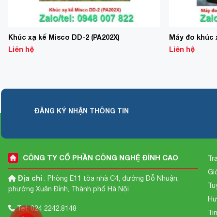
Khúc xạ kế Misco DD-2 (PA202X)
Máy đo khúc x
Liên hệ
Liên hệ
ĐĂNG KÝ NHẬN THÔNG TIN
CÔNG TY CỔ PHẦN CÔNG NGHỆ ĐỈNH CAO
Tr
Gi
Địa chỉ
: Phòng E11 tòa nhà C4, đường Đỗ Nhuận,
Tu
phường Xuân Đỉnh, Thành phố Hà Nội
Hư
Tel
: 024 2242.8148
Ti