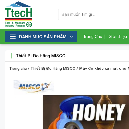
Bỏ
qua
Tìm
kiếm:
nội
dung
DANH MỤC SẢN PHẨM
Trang Chủ
Giới thiệu
Thiết Bị Đo Hãng MISCO
Trang chủ
/
Thiết Bị Đo Hãng MISCO
/
Máy đo khúc xạ mật ong 