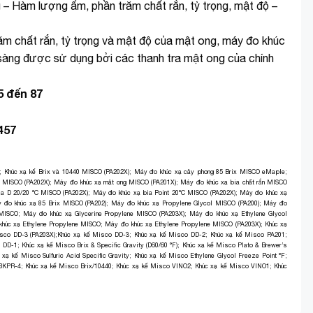
– Hàm lượng ẩm, phần trăm chất rắn, tỷ trọng, mật độ –
m chất rắn, tỷ trọng và mật độ của mật ong, máy đo khúc
àng được sử dụng bởi các thanh tra mật ong của chính
5 đến 87
457
3
;
Khúc xạ kế Brix và 10440 MISCO (PA202X)
;
Máy đo khúc xạ cây phong 85 Brix MISCO eMaple
;
g MISCO (PA202X)
;
Máy đo khúc xạ mật ong MISCO (PA201X)
;
Máy đo khúc xạ bia chất rắn MISCO
ia D 20/20 °C MISCO (PA202X)
;
Máy đo khúc xạ bia Point 20°C MISCO (PA202X)
;
Máy đo khúc xạ
 đo khúc xạ 85 Brix MISCO (PA202)
;
Máy đo khúc xạ Propylene Glycol MISCO (PA200)
;
Máy đo
 MISCO
;
Máy đo khúc xạ Glycerine Propylene MISCO (PA203X)
;
Máy đo khúc xạ Ethylene Glycol
húc xạ Ethylene Propylene MISCO
;
Máy đo khúc xạ Ethylene Propylene MISCO (PA203X)
;
Khúc xạ
sco DD-3 (PA203X);
Khúc xạ kế Misco DD-3
;
Khúc xạ kế Misco DD-2
;
Khúc xạ kế Misco PA201
;
o DD-1
;
Khúc xạ kế Misco Brix & Specific Gravity (D60/60 °F)
;
Khúc xạ kế Misco Plato & Brewer’s
 xạ kế Misco Sulfuric Acid Specific Gravity
;
Khúc xạ kế Misco Ethylene Glycol Freeze Point °F
;
 BKPR-4
;
Khúc xạ kế Misco Brix/10440
;
Khúc xạ kế Misco VINO2
;
Khúc xạ kế Misco VINO1
;
Khúc