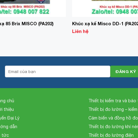
ạ 85 Brix MISCO (PA202)
Khúc xạ kế Misco DD-1 (PA20
Liên hệ
ang chủ
Thiết bị kiểm tra và bảo t
ới thiệu
Thiết bị đo lường – kiểm
yển Đại Lý
Cảm biến và đồng hồ đ
ớng dẫn
Thiết bị đo lường khí né
n tức
Thiết bị đo lường điện