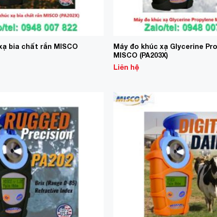
xạ bia chất rắn MISCO
Máy đo khúc xạ Glycerine Pr
MISCO (PA203X)
Liên hệ
Add to
Wishlist