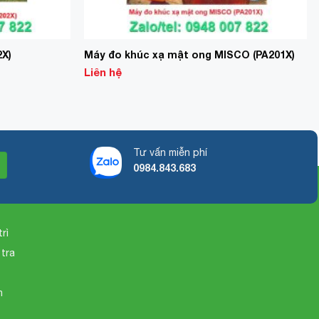
2X)
Máy đo khúc xạ mật ong MISCO (PA201X)
Liên hệ
Tư vấn miễn phí
0984.843.683
rì
 tra
o
n