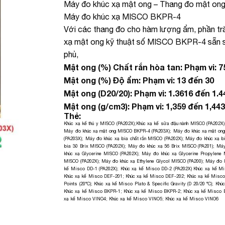
Máy đo khúc xạ mật ong – Thang đo mật ong 
Máy đo khúc xạ MISCO BKPR-4
Với các thang đo cho hàm lượng ẩm, phần tră
xạ mật ong kỹ thuật số MISCO BKPR-4 sẵn s
phủ,
Mật ong (%) Chất rắn hòa tan: Phạm vi: 7
Mật ong (%) Độ ẩm: Phạm vi: 13 đến 30
Mật ong (D20/20): Phạm vi: 1.3616 đến 1.4
Mật ong (g/cm3): Phạm vi: 1,359 đến 1,44
Thẻ:
Khúc xạ kế thú y MISCO (PA202X)
;
Khúc xạ kế sữa đậu nành MISCO (PA202X)
Máy đo khúc xạ mật ong MISCO BKPR-4 (PA203X)
;
Máy đo khúc xạ mật on
(PA203X)
;
Máy đo khúc xạ bia chất rắn MISCO (PA202X)
;
Máy đo khúc xạ b
bia 30 Brix MISCO (PA202X)
;
Máy đo khúc xạ 56 Brix MISCO (PA201)
;
Máy
khúc xạ Glycerine MISCO (PA202X)
;
Máy đo khúc xạ Glycerine Propylene
MISCO (PA202X)
;
Máy đo khúc xạ Ethylene Glycol MISCO (PA200)
;
Máy đo k
kế Misco DD-1 (PA202X)
;
Khúc xạ kế Misco DD-2 (PA202X)
Khúc xạ kế Mi
Khúc xạ kế Misco DEF-201
;
Khúc xạ kế Misco DEF-202
;
Khúc xạ kế Misc
Points (20°C)
;
Khúc xạ kế Misco Plato & Specific Gravity (D 20/20 °C)
;
Khúc
Khúc xạ kế Misco BKPR-1
;
Khúc xạ kế Misco BKPR-2
;
Khúc xạ kế Misco
xạ kế Misco VINO4
;
Khúc xạ kế Misco VINO5
;
Khúc xạ kế Misco VINO6