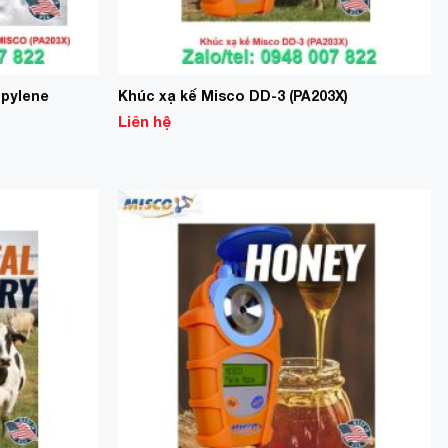
opylene
Khúc xạ kế Misco DD-3 (PA203X)
Liên hệ
Add to
Add to
Wishlist
Wishlist