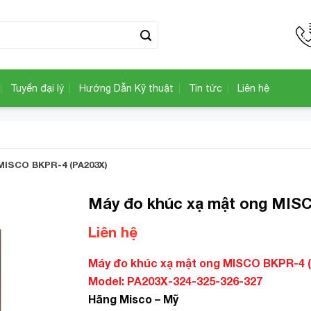
Tuyển đại lý
Hướng Dẫn Kỹ thuật
Tin tức
Liên hệ
MISCO BKPR-4 (PA203X)
Máy đo khúc xạ mật ong MIS
Liên hệ
Add to
Wishlist
Máy đo khúc xạ mật ong MISCO BKPR-4 
Model: PA203X-324-325-326-327
Hãng Misco – Mỹ