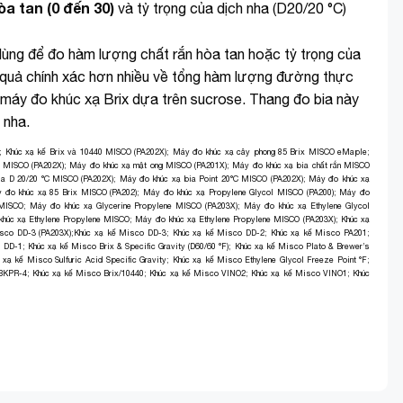
òa tan (0 đến 30)
và tỷ trọng của dịch nha (D20/20 °C)
 dùng để đo hàm lượng chất rắn hòa tan hoặc tỷ trọng của
 quả chính xác hơn nhiều về tổng hàm lượng đường thực
ừ máy đo khúc xạ Brix dựa trên sucrose. Thang đo bia này
 nha.
;
Khúc xạ kế Brix và 10440 MISCO (PA202X)
;
Máy đo khúc xạ cây phong 85 Brix MISCO eMaple
;
g MISCO (PA202X)
;
Máy đo khúc xạ mật ong MISCO (PA201X)
;
Máy đo khúc xạ bia chất rắn MISCO
ia D 20/20 °C MISCO (PA202X)
;
Máy đo khúc xạ bia Point 20°C MISCO (PA202X)
;
Máy đo khúc xạ
 đo khúc xạ 85 Brix MISCO (PA202)
;
Máy đo khúc xạ Propylene Glycol MISCO (PA200)
;
Máy đo
 MISCO
;
Máy đo khúc xạ Glycerine Propylene MISCO (PA203X)
;
Máy đo khúc xạ Ethylene Glycol
húc xạ Ethylene Propylene MISCO
;
Máy đo khúc xạ Ethylene Propylene MISCO (PA203X)
;
Khúc xạ
sco DD-3 (PA203X);
Khúc xạ kế Misco DD-3
;
Khúc xạ kế Misco DD-2
;
Khúc xạ kế Misco PA201
;
o DD-1
;
Khúc xạ kế Misco Brix & Specific Gravity (D60/60 °F)
;
Khúc xạ kế Misco Plato & Brewer’s
 xạ kế Misco Sulfuric Acid Specific Gravity
;
Khúc xạ kế Misco Ethylene Glycol Freeze Point °F
;
 BKPR-4
;
Khúc xạ kế Misco Brix/10440
;
Khúc xạ kế Misco VINO2
;
Khúc xạ kế Misco VINO1
;
Khúc