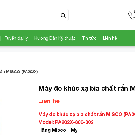
Tuyển đại lý
Hướng Dẫn Kỹ thuật
Tin tức
Liên hệ
rắn MISCO (PA202X)
Máy đo khúc xạ bia chất rắn 
Liên hệ
Add to
Wishlist
Máy đo khúc xạ bia chất rắn MISCO (PA2
Model: PA202X-800-802
Hãng Misco – Mỹ