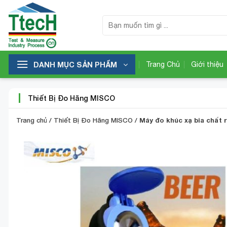
Bỏ
qua
Tìm
kiếm:
nội
dung
DANH MỤC SẢN PHẨM
Trang Chủ
Giới thiệu
Thiết Bị Đo Hãng MISCO
Trang chủ
/
Thiết Bị Đo Hãng MISCO
/
Máy đo khúc xạ bia chất 