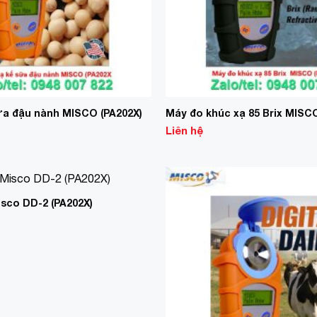
ữa đậu nành MISCO (PA202X)
Máy đo khúc xạ 85 Brix MISCO
Liên hệ
isco DD-2 (PA202X)
Add to
Wishlist