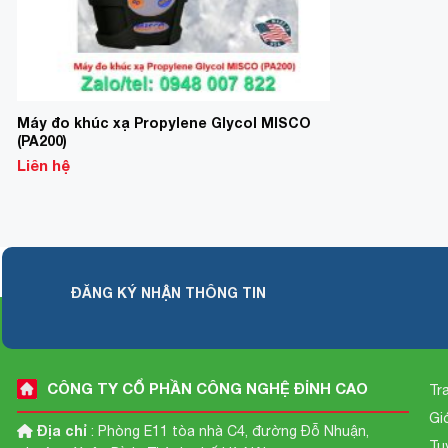
Máy đo khúc xạ Propylene Glycol MISCO
(PA200)
Liên hệ
ĐĂNG KÝ NHẬN THÔNG TIN
CÔNG TY CỔ PHẦN CÔNG NGHỆ ĐỈNH CAO
Tr
Gi
Địa chỉ
: Phòng E11 tòa nhà C4, đường Đỗ Nhuận,
Tu