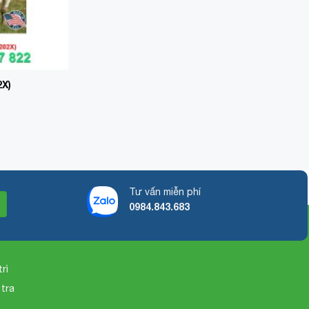
2X)
Tư vấn miễn phí
0984.843.683
rì
 tra
o