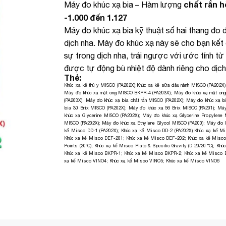
chất rắn h
Máy đo khúc xạ bia – Hàm lượng
-1.000 đến 1.127
Máy đo khúc xạ bia kỹ thuật số hai thang đo
dịch nha. Máy đo khúc xạ này sẽ cho bạn kết
sự trong dịch nha, trái ngược với ước tính t
được tự động bù nhiệt độ dành riêng cho dịch
Thẻ:
Khúc xạ kế thú y MISCO (PA202X)
;
Khúc xạ kế sữa đậu nành MISCO (PA202X)
Máy đo khúc xạ mật ong MISCO BKPR-4 (PA203X)
;
Máy đo khúc xạ mật on
(PA203X)
;
Máy đo khúc xạ bia chất rắn MISCO (PA202X)
;
Máy đo khúc xạ b
bia 30 Brix MISCO (PA202X)
;
Máy đo khúc xạ 56 Brix MISCO (PA201)
;
Máy
khúc xạ Glycerine MISCO (PA202X)
;
Máy đo khúc xạ Glycerine Propylene
MISCO (PA202X)
;
Máy đo khúc xạ Ethylene Glycol MISCO (PA200)
;
Máy đo k
kế Misco DD-1 (PA202X)
;
Khúc xạ kế Misco DD-2 (PA202X)
Khúc xạ kế Mi
Khúc xạ kế Misco DEF-201
;
Khúc xạ kế Misco DEF-202
;
Khúc xạ kế Misc
Points (20°C)
;
Khúc xạ kế Misco Plato & Specific Gravity (D 20/20 °C)
;
Khúc
Khúc xạ kế Misco BKPR-1
;
Khúc xạ kế Misco BKPR-2
;
Khúc xạ kế Misco
xạ kế Misco VINO4
;
Khúc xạ kế Misco VINO5
;
Khúc xạ kế Misco VINO6