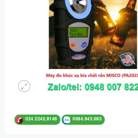
024 2242.8148
0984.843.683