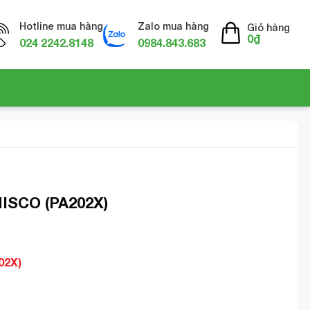
Hotline mua hàng
Zalo mua hàng
Giỏ hàng
0
₫
024 2242.8148
0984.843.683
MISCO (PA202X)
02X)