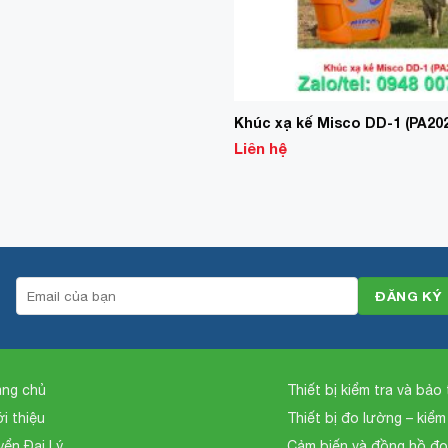
Khúc xạ kế Misco DD-1 (PA20
Liên hệ
ang chủ
Thiết bị kiểm tra và bảo t
ới thiệu
Thiết bị đo lường – kiểm
yển Đại Lý
Cảm biến và đồng hồ đ