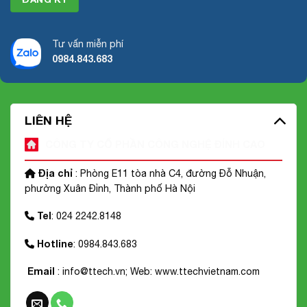
Tư vấn miễn phí
0984.843.683
LIÊN HỆ
CÔNG TY CỔ PHẦN CÔNG NGHỆ ĐỈNH CAO
Địa chỉ
: Phòng E11 tòa nhà C4, đường Đỗ Nhuận,
phường Xuân Đỉnh, Thành phố Hà Nội
Tel
: 024 2242.8148
Hotline
: 0984.843.683
Email
: info@ttech.vn; Web:
www.ttechvietnam.com