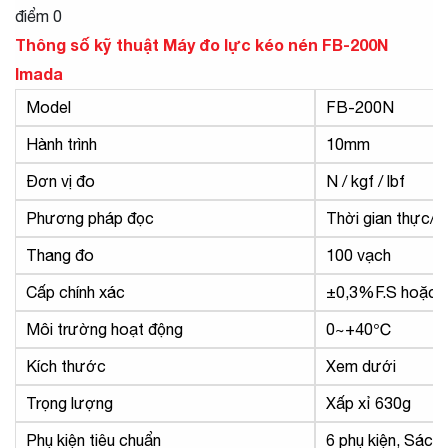
điểm 0
Thông số kỹ thuật Máy đo lực kéo nén FB-200N
Imada
Model
FB-200N
Hành trình
10mm
Đơn vị đo
N / kgf / lbf
Phương pháp đọc
Thời gian thực/Gi
Thang đo
100 vạch
Cấp chính xác
±0,3%F.S hoặc t
Môi trường hoạt động
0~+40℃
Kích thước
Xem dưới
Trọng lượng
Xấp xỉ 630g
Phụ kiện tiêu chuẩn
6 phụ kiện, Sách