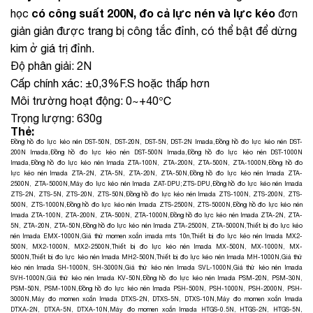
có công suất 200N, đ
o cả lực nén và lực kéo
học
đơn
giản giản được trang bị công tắc đỉnh, có thể bật để dừng
kim ở giá trị đỉnh.
Độ phân giải: 2N
Cấp chính xác: ±0,3%F.S hoặc thấp hơn
Môi trường hoạt động: 0~+40℃
Trọng lượng: 630g
Thẻ:
Đồng hồ đo lực kéo nén DST-50N, DST-20N, DST-5N, DST-2N Imada
,
Đồng hồ đo lực kéo nén DST-
200N Imada
,
Đồng hồ đo lực kéo nén DST-500N Imada
,
Đồng hồ đo lực kéo nén DST-1000N
Imada
,
Đồng hồ đo lực kéo nén Imada ZTA-100N, ZTA-200N, ZTA-500N, ZTA-1000N
,
Đồng hồ đo
lực kéo nén Imada ZTA-2N, ZTA-5N, ZTA-20N, ZTA-50N
,
Đồng hồ đo lực kéo nén Imada ZTA-
2500N, ZTA-5000N
,
Máy đo lực kéo nén Imada ZAT-DPU;ZTS-DPU
,
Đồng hồ đo lực kéo nén Imada
ZTS-2N, ZTS-5N, ZTS-20N, ZTS-50N
,
Đồng hồ đo lực kéo nén Imada ZTS-100N, ZTS-200N, ZTS-
500N, ZTS-1000N
,
Đồng hồ đo lực kéo nén Imada ZTS-2500N, ZTS-5000N
,
Đồng hồ đo lực kéo nén
Imada ZTA-100N, ZTA-200N, ZTA-500N, ZTA-1000N
,
Đồng hồ đo lực kéo nén Imada ZTA-2N, ZTA-
5N, ZTA-20N, ZTA-50N
,
Đồng hồ đo lực kéo nén Imada ZTA-2500N, ZTA-5000N
,
Thiết bị đo lực kéo
nén Imada EMX-1000N
,
Giá thử momen xoắn imada mts 10n
,
Thiết bị đo lực kéo nén Imada MX2-
500N, MX2-1000N, MX2-2500N
,
Thiết bị đo lực kéo nén Imada MX-500N, MX-1000N, MX-
5000N
,
Thiết bị đo lực kéo nén Imada MH2-500N
,
Thiết bị đo lực kéo nén Imada MH-1000N
,
Giá thử
kéo nén Imada SH-1000N, SH-3000N
,
Giá thử kéo nén Imada SVL-1000N
,
Giá thử kéo nén Imada
SVH-1000N
,
Giá thử kéo nén Imada KV-50N
,
Đồng hồ đo lực kéo nén Imada PSM-20N, PSM-30N,
PSM-50N, PSM-100N
,
Đồng hồ đo lực kéo nén Imada PSH-500N, PSH-1000N, PSH-2000N, PSH-
3000N
,
Máy đo momen xoắn Imada DTXS-2N, DTXS-5N, DTXS-10N
,
Máy đo momen xoắn Imada
DTXA-2N, DTXA-5N, DTXA-10N
,
Máy đo momen xoắn Imada HTGS-0.5N, HTGS-2N, HTGS-5N,