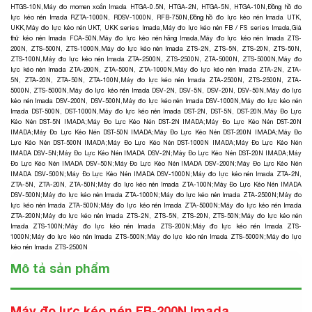
HTGS-10N
,
Máy đo momen xoắn Imada HTGA-0.5N, HTGA-2N, HTGA-5N, HTGA-10N
,
Đồng hồ đo
lực kéo nén Imada RZTA-1000N, RDSV-1000N, RFB-750N
,
Đồng hồ đo lực kéo nén Imada UTK,
UKK
,
Máy đo lực kéo nén UKT, UKK series Imada
,
Máy đo lực kéo nén FB / FS series Imada
,
Giá
thử kéo nén Imada FCA-50N
,
Máy đo lực kéo nén hãng Imada,
Máy đo lực kéo nén Imada ZTS-
200N, ZTS-500N, ZTS-1000N
,
Máy đo lực kéo nén Imada ZTS-2N, ZTS-5N, ZTS-20N, ZTS-50N,
ZTS-100N
,
Máy đo lực kéo nén Imada ZTA-2500N, ZTS-2500N, ZTA-5000N, ZTS-5000N
,
Máy đo
lực kéo nén Imada ZTA-200N, ZTA-500N, ZTA-1000N
,
Máy đo lực kéo nén Imada ZTA-2N, ZTA-
5N, ZTA-20N, ZTA-50N, ZTA-100N
,
Máy đo lực kéo nén Imada ZTA-2500N, ZTS-2500N, ZTA-
5000N, ZTS-5000N
,
Máy đo lực kéo nén Imada DSV-2N, DSV-5N, DSV-20N, DSV-50N
,
Máy đo lực
kéo nén Imada DSV-200N, DSV-500N
,
Máy đo lực kéo nén Imada DSV-1000N
,
Máy đo lực kéo nén
Imada DST-500N, DST-1000N
,
Máy đo lực kéo nén Imada DST-2N, DST-5N, DST-20N
,
Máy Đo Lực
Kéo Nén DST-5N IMADA
;
Máy Đo Lực Kéo Nén DST-2N IMADA
;
Máy Đo Lực Kéo Nén DST-20N
IMADA
;
Máy Đo Lực Kéo Nén DST-50N IMADA
;
Máy Đo Lực Kéo Nén DST-200N IMADA
;
Máy Đo
Lực Kéo Nén DST-500N IMADA
;
Máy Đo Lực Kéo Nén DST-1000N IMADA
;
Máy Đo Lực Kéo Nén
IMADA DSV-5N
;
Máy Đo Lực Kéo Nén IMADA DSV-2N
;
Máy Đo Lực Kéo Nén DST-20N IMADA
;
Máy
Đo Lực Kéo Nén IMADA DSV-50N
;
Máy Đo Lực Kéo Nén IMADA DSV-200N
;
Máy Đo Lực Kéo Nén
IMADA DSV-500N
;
Máy Đo Lực Kéo Nén IMADA DSV-1000N
;
Máy đo lực kéo nén Imada ZTA-2N,
ZTA-5N, ZTA-20N, ZTA-50N
;
Máy đo lực kéo nén Imada ZTA-100N
;
Máy Đo Lực Kéo Nén IMADA
DSV-500N
;
Máy đo lực kéo nén Imada ZTA-1000N
;
Máy đo lực kéo nén Imada ZTA-2500N
;
Máy đo
lực kéo nén Imada ZTA-500N
;
Máy đo lực kéo nén Imada ZTA-5000N
;
Máy đo lực kéo nén Imada
ZTA-200N
;
Máy đo lực kéo nén Imada ZTS-2N, ZTS-5N, ZTS-20N, ZTS-50N
;
Máy đo lực kéo nén
Imada ZTS-100N
;
Máy đo lực kéo nén Imada ZTS-200N
;
Máy đo lực kéo nén Imada ZTS-
1000N
;
Máy đo lực kéo nén Imada ZTS-500N
;
Máy đo lực kéo nén Imada ZTS-5000N
;
Máy đo lực
kéo nén Imada ZTS-2500N
Mô tả sản phẩm
Máy đo lực kéo nén FB-200N Imada