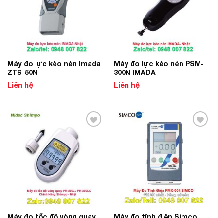
Máy đo lực kéo nén Imada
Máy đo lực kéo nén PSM-
ZTS-50N
300N IMADA
Liên hệ
Liên hệ
Add to
Add to
Wishlist
Wishlist
Máy đo tốc độ vòng quay
Máy đo tĩnh điện Simco