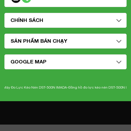
CHÍNH SÁCH
SẢN PHẨM BÁN CHẠY
GOOGLE MAP
o Lực Kéo Nén DST-500N IMADA-
Đồng hồ đo lực kéo nén DST-500N Imada
-Nhi