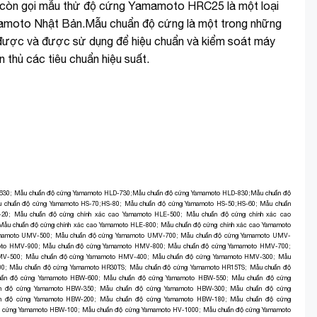
òn gọi mẫu thử độ cứng Yamamoto HRC25 là một loại
amoto Nhật Bản.Mẫu chuẩn độ cứng là một trong những
ng được và được sử dụng để hiệu chuẩn và kiểm soát máy
thủ các tiêu chuẩn hiệu suất.
630
;
Mẫu chuẩn độ cứng Yamamoto HLD-730
;
Mẫu chuẩn độ cứng Yamamoto HLD-830
;
Mẫu chuẩn độ
 chuẩn độ cứng Yamamoto HS-70;HS-80
;
Mẫu chuẩn độ cứng Yamamoto HS-50;HS-60
;
Mẫu chuẩn
-20
;
Mẫu chuẩn độ cứng chính xác cao Yamamoto HLE-500
;
Mẫu chuẩn độ cứng chính xác cao
Mẫu chuẩn độ cứng chính xác cao Yamamoto HLE-800
;
Mẫu chuẩn độ cứng chính xác cao Yamamoto
amamoto UMV-500
;
Mẫu chuẩn độ cứng Yamamoto UMV-700
;
Mẫu chuẩn độ cứng Yamamoto UMV-
oto HMV-900
;
Mẫu chuẩn độ cứng Yamamoto HMV-800
;
Mẫu chuẩn độ cứng Yamamoto HMV-700
;
MV-500
;
Mẫu chuẩn độ cứng Yamamoto HMV-400
;
Mẫu chuẩn độ cứng Yamamoto HMV-300
;
Mẫu
00
;
Mẫu chuẩn độ cứng Yamamoto HR30TS
;
Mẫu chuẩn độ cứng Yamamoto HR15TS
;
Mẫu chuẩn độ
uẩn độ cứng Yamamoto HBW-600
;
Mẫu chuẩn độ cứng Yamamoto HBW-550
;
Mẫu chuẩn độ cứng
n độ cứng Yamamoto HBW-350
;
Mẫu chuẩn độ cứng Yamamoto HBW-300
;
Mẫu chuẩn độ cứng
n độ cứng Yamamoto HBW-200
;
Mẫu chuẩn độ cứng Yamamoto HBW-180
;
Mẫu chuẩn độ cứng
ộ cứng Yamamoto HBW-100
;
Mẫu chuẩn độ cứng Yamamoto HV-1000
;
Mẫu chuẩn độ cứng Yamamoto