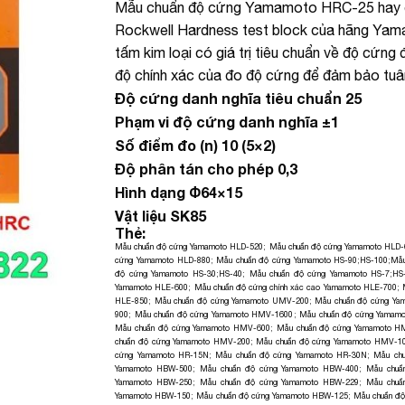
Mẫu chuẩn độ cứng Yamamoto HRC-25 hay c
Rockwell Hardness test block của hãng Yam
tấm kim loại có giá trị tiêu chuẩn về độ cứ
độ chính xác của đo độ cứng để đảm bảo tuân 
Độ cứng danh nghĩa tiêu chuẩn 25
Phạm vi độ cứng danh nghĩa ±1
Số điểm đo (n) 10 (5×2)
Độ phân tán cho phép 0,3
Hình dạng Φ64×15
Vật liệu SK85
Thẻ:
Mẫu chuẩn độ cứng Yamamoto HLD-520
;
Mẫu chuẩn độ cứng Yamamoto HLD-
cứng Yamamoto HLD-880
;
Mẫu chuẩn độ cứng Yamamoto HS-90;HS-100
;
Mẫu
độ cứng Yamamoto HS-30;HS-40
;
Mẫu chuẩn độ cứng Yamamoto HS-7;HS
Yamamoto HLE-600
;
Mẫu chuẩn độ cứng chính xác cao Yamamoto HLE-700
;
HLE-850
;
Mẫu chuẩn độ cứng Yamamoto UMV-200
;
Mẫu chuẩn độ cứng Y
900
;
Mẫu chuẩn độ cứng Yamamoto HMV-1600
;
Mẫu chuẩn độ cứng Yamam
Mẫu chuẩn độ cứng Yamamoto HMV-600
;
Mẫu chuẩn độ cứng Yamamoto H
chuẩn độ cứng Yamamoto HMV-200
;
Mẫu chuẩn độ cứng Yamamoto HMV-1
cứng Yamamoto HR-15N
;
Mẫu chuẩn độ cứng Yamamoto HR-30N
;
Mẫu ch
Yamamoto HBW-500
;
Mẫu chuẩn độ cứng Yamamoto HBW-400
;
Mẫu chuẩ
Yamamoto HBW-250
;
Mẫu chuẩn độ cứng Yamamoto HBW-229
;
Mẫu chuẩ
Yamamoto HBW-150
;
Mẫu chuẩn độ cứng Yamamoto HBW-125
;
Mẫu chuẩn đ