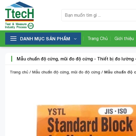
Bỏ
qua
Tìm
kiếm:
nội
dung
DANH MỤC SẢN PHẨM
Trang Chủ
Giới thiệu
Mẫu chuẩn độ cứng, mũi đo độ cứng
-
Thiết bị đo lường 
Trang chủ
/
Mẫu chuẩn độ cứng, mũi đo độ cứng
/
Mẫu chuẩn độ 