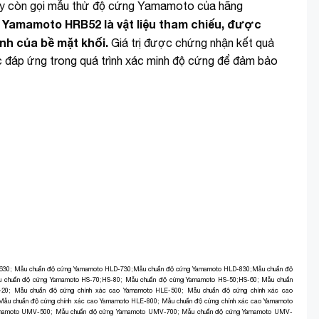
 còn gọi mẫu thử độ cứng Yamamoto của hãng
Yamamoto HRB52 là vật liệu tham chiếu, được
nh của bề mặt khối.
Giá trị được chứng nhận kết quả
c đáp ứng trong quá trình xác minh độ cứng để đảm bảo
630
;
Mẫu chuẩn độ cứng Yamamoto HLD-730
;
Mẫu chuẩn độ cứng Yamamoto HLD-830
;
Mẫu chuẩn độ
 chuẩn độ cứng Yamamoto HS-70;HS-80
;
Mẫu chuẩn độ cứng Yamamoto HS-50;HS-60
;
Mẫu chuẩn
-20
;
Mẫu chuẩn độ cứng chính xác cao Yamamoto HLE-500
;
Mẫu chuẩn độ cứng chính xác cao
Mẫu chuẩn độ cứng chính xác cao Yamamoto HLE-800
;
Mẫu chuẩn độ cứng chính xác cao Yamamoto
amamoto UMV-500
;
Mẫu chuẩn độ cứng Yamamoto UMV-700
;
Mẫu chuẩn độ cứng Yamamoto UMV-