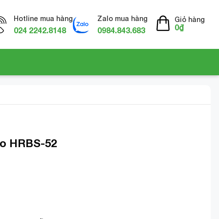
Hotline mua hàng
Zalo mua hàng
Giỏ hàng
0
₫
024 2242.8148
0984.843.683
to HRBS-52
2