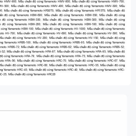
oto HMV-900
;
Mẫu chuẩn độ cứng Yamamoto HMV-800
;
Mẫu chuẩn độ cứng Yamamoto HMV-700
;
MV-500
;
Mẫu chuẩn độ cứng Yamamoto HMV-400
;
Mẫu chuẩn độ cứng Yamamoto HMV-300
;
Mẫu
00
;
Mẫu chuẩn độ cứng Yamamoto HR30TS
;
Mẫu chuẩn độ cứng Yamamoto HR15TS
;
Mẫu chuẩn độ
uẩn độ cứng Yamamoto HBW-600
;
Mẫu chuẩn độ cứng Yamamoto HBW-550
;
Mẫu chuẩn độ cứng
n độ cứng Yamamoto HBW-350
;
Mẫu chuẩn độ cứng Yamamoto HBW-300
;
Mẫu chuẩn độ cứng
n độ cứng Yamamoto HBW-200
;
Mẫu chuẩn độ cứng Yamamoto HBW-180
;
Mẫu chuẩn độ cứng
ộ cứng Yamamoto HBW-100
;
Mẫu chuẩn độ cứng Yamamoto HV-1000
;
Mẫu chuẩn độ cứng Yamamoto
oto HV-700
;
Mẫu chuẩn độ cứng Yamamoto HV-600
;
Mẫu chuẩn độ cứng Yamamoto HV-500
;
Mẫu
ẫu chuẩn độ cứng Yamamoto HV-200
;
Mẫu chuẩn độ cứng Yamamoto HV-150
;
Mẫu chuẩn độ cứng
ứng Yamamoto HRBS-100
;
Mẫu chuẩn độ cứng Yamamoto HRBS-95
;
Mẫu chuẩn độ cứng Yamamoto
amoto HRBS-72
;
Mẫu chuẩn độ cứng Yamamoto HRBS-62
;
Mẫu chuẩn độ cứng Yamamoto HRBS-52
;
S-32
;
Mẫu chuẩn độ cứng Yamamoto HRA-87
;
Mẫu chuẩn độ cứng Yamamoto HRA-85
;
Mẫu chuẩn độ
 độ cứng Yamamoto HRA-78
;
Mẫu chuẩn độ cứng Yamamoto HRA-75
;
Mẫu chuẩn độ cứng Yamamoto
moto HRA-56
;
Mẫu chuẩn độ cứng Yamamoto HRC-70
;
Mẫu chuẩn độ cứng Yamamoto HRC-67
;
Mẫu
ẫu chuẩn độ cứng Yamamoto HRC-60
;
Mẫu chuẩn độ cứng Yamamoto HRC-55
;
Mẫu chuẩn độ cứng
ứng Yamamoto HRC-45
;
Mẫu chuẩn độ cứng Yamamoto HRC-40
;
Mẫu chuẩn độ cứng Yamamoto HRC-
RC-25
;
Mẫu chuẩn độ cứng Yamamoto HRC20