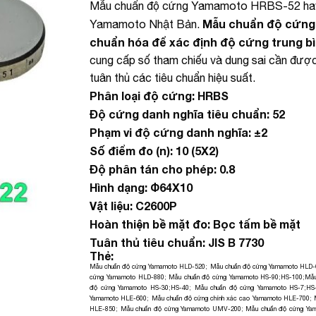
Mẫu chuẩn độ cứng Yamamoto HRBS-52 hay
Mẫu chuẩn độ cứng 
Yamamoto Nhật Bản.
chuẩn hóa để xác định độ cứng trung bì
cung cấp số tham chiếu và dung sai cần đượ
tuân thủ các tiêu chuẩn hiệu suất.
Phân loại độ cứng: HRBS
Độ cứng danh nghĩa tiêu chuẩn: 52
Phạm vi độ cứng danh nghĩa: ±2
Số điểm đo (n): 10 (5X2)
Độ phân tán cho phép: 0.8
Hình dạng: Φ64X10
Vật liệu: C2600P
Hoàn thiện bề mặt đo: Bọc tấm bề ​​mặt
Tuân thủ tiêu chuẩn: JIS B 7730
Thẻ:
Mẫu chuẩn độ cứng Yamamoto HLD-520
;
Mẫu chuẩn độ cứng Yamamoto HLD-
cứng Yamamoto HLD-880
;
Mẫu chuẩn độ cứng Yamamoto HS-90;HS-100
;
Mẫu
độ cứng Yamamoto HS-30;HS-40
;
Mẫu chuẩn độ cứng Yamamoto HS-7;HS
Yamamoto HLE-600
;
Mẫu chuẩn độ cứng chính xác cao Yamamoto HLE-700
;
HLE-850
;
Mẫu chuẩn độ cứng Yamamoto UMV-200
;
Mẫu chuẩn độ cứng Y