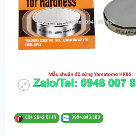
024 2242.8148
0984.843.683