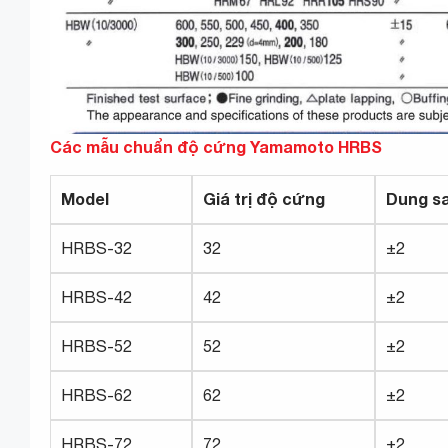
Các mẫu chuẩn độ cứng Yamamoto HRBS
Model
Giá trị độ cứng
Dung sa
HRBS-32
32
±2
HRBS-42
42
±2
HRBS-52
52
±2
HRBS-62
62
±2
HRBS-72
72
±2