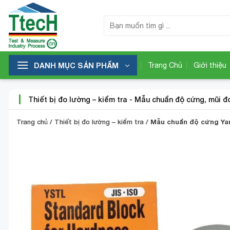
Bỏ
qua
Tìm
kiếm:
nội
dung
DANH MỤC SẢN PHẨM
Trang Chủ
Giới thiệu
Thiết bị đo lường – kiểm tra
-
Mẫu chuẩn độ cứng, mũi đ
Trang chủ
/
Thiết bị đo lường – kiểm tra
/
Mẫu chuẩn độ cứng Y