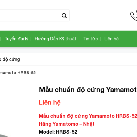
Tuyển đại lý
Hướng Dẫn Kỹ thuật
Tin tức
Liên hệ
o độ cứng
amamoto HRBS-52
Mẫu chuẩn độ cứng Yamamo
Liên hệ
Add to
Wishlist
Mẫu chuẩn độ cứng Yamamoto HRBS-5
Hãng Yamatomo – Nhật
Model: HRBS-52